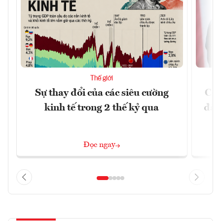
Thế giới
Sự thay đổi của các siêu cường
Chí
kinh tế trong 2 thế kỷ qua
đã 
Đọc ngay