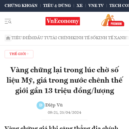
CHỨNG KHOÁN
TIÊU & DÙNG
XE
VNE TV
TECH CO
TIÊU ĐIỂM
ĐẦU TƯ
TÀI CHÍNH
KINH TẾ SỐ
KINH TẾ XANH
THẾ GIỚI
Vàng chững lại trong lúc chờ số
liệu Mỹ, giá trong nước chênh thế
giới gần 13 triệu đồng/lượng
Điệp Vũ
Đ
09:21, 25/04/2024
Vàng chững giá khi căng thẳng địa chính