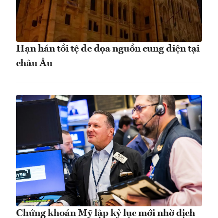
Hạn hán tồi tệ đe dọa nguồn cung điện tại
châu Âu
Chứng khoán Mỹ lập kỷ lục mới nhờ dịch