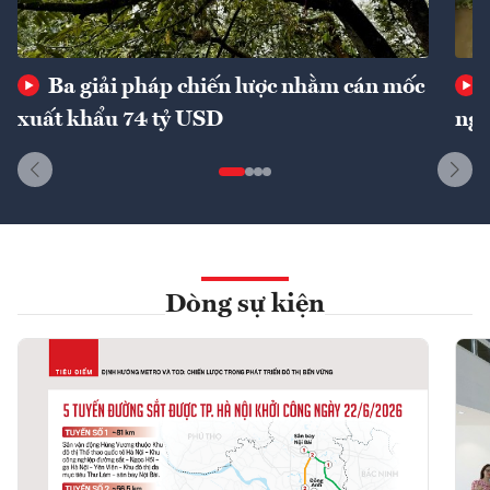
Ba giải pháp chiến lược nhằm cán mốc
xuất khẩu 74 tỷ USD
ngu
Dòng sự kiện