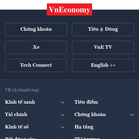
Chứng khoán
Tiêu & Dùng
Xe
VnE TV
Tech Connect
English ++
Tất cả chuyên mục
Kinh tế xanh
Tiêu điểm
Chuyển động xanh
Tài chính
Chứng khoán
Pháp lý
Ngân hàng
Doanh nghiệp niêm yết
Kinh tế số
Hạ tầng
Thương hiệu xanh
Thị trường vốn
Thị trường
Sản phẩm - Thị trường