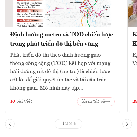
Định hướng metro và TOD chiến lược
K
trong phát triển đô thị bền vững
K
Phát triển đô thị theo định hướng giao
K
thông công cộng (TOD) kết hợp với mạng
V
lưới đường sắt đô thị (metro) là chiến lược
cốt lõi để giải quyết ùn tắc và tái cấu trúc
không gian. Mô hình này tập...
10
bài viết
Xem tất cả
2
1
2
3
4