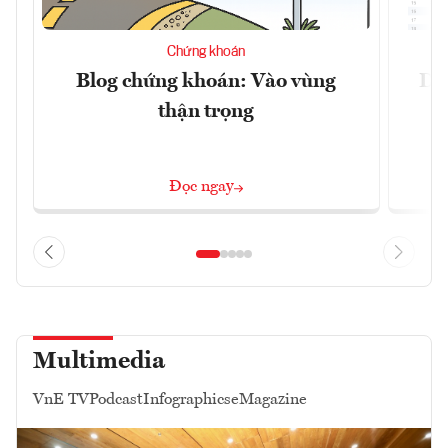
Chứng khoán
Blog chứng khoán: Vào vùng
Dự 
thận trọng
Đọc ngay
Multimedia
VnE TV
Podcast
Infographics
eMagazine