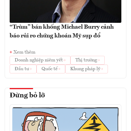
“Trùm” bán khống Michael Burry cảnh
báo rủi ro chứng khoán Mỹ sụp đổ
Xem thêm
Doanh nghiệp niêm yết
Thị trường
Đầu tư
Quốc tế
Khung pháp lý
Đừng bỏ lỡ