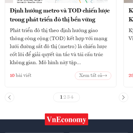
Định hướng metro và TOD chiến lược
K
trong phát triển đô thị bền vững
K
Phát triển đô thị theo định hướng giao
K
thông công cộng (TOD) kết hợp với mạng
V
lưới đường sắt đô thị (metro) là chiến lược
cốt lõi để giải quyết ùn tắc và tái cấu trúc
không gian. Mô hình này tập...
10
bài viết
Xem tất cả
2
1
2
3
4