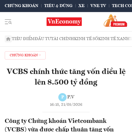
CHỨNG KHOÁN
TIÊU & DÙNG
XE
VNE TV
TECH CO
TIÊU ĐIỂM
ĐẦU TƯ
TÀI CHÍNH
KINH TẾ SỐ
KINH TẾ XANH
CHỨNG KHOÁN
VCBS chính thức tăng vốn điều lệ
lên 8.500 tỷ đồng
P.V
P
16:18, 21/05/2026
Công ty Chứng khoán Vietcombank
(VCBS) vừa được chấp thuận tăng vốn