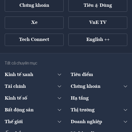
Chứng khoán
Tiêu & Dùng
Xe
VnE TV
Tech Connect
English ++
Tất cả chuyên mục
Kinh tế xanh
Tiêu điểm
Chuyển động xanh
Tài chính
Chứng khoán
Pháp lý
Ngân hàng
Doanh nghiệp niêm yết
Kinh tế số
Hạ tầng
Thương hiệu xanh
Thị trường vốn
Thị trường
Sản phẩm - Thị trường
Bất động sản
Thị trường
Diễn đàn
Thuế
Đầu tư
Tài sản số
Chính sách
Xuất nhập khẩu
Thế giới
Doanh nghiệp
Bảo hiểm
Quốc tế
Dịch vụ số
Thị trường
Khung pháp lý
Kinh tế
Chuyển động