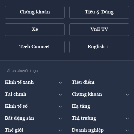
Chứng khoán
Tiêu & Dùng
Xe
VnE TV
Tech Connect
English ++
Tất cả chuyên mục
Kinh tế xanh
Tiêu điểm
Chuyển động xanh
Tài chính
Chứng khoán
Pháp lý
Ngân hàng
Doanh nghiệp niêm yết
Kinh tế số
Hạ tầng
Thương hiệu xanh
Thị trường vốn
Thị trường
Sản phẩm - Thị trường
Bất động sản
Thị trường
Diễn đàn
Thuế
Đầu tư
Tài sản số
Chính sách
Xuất nhập khẩu
Thế giới
Doanh nghiệp
Bảo hiểm
Quốc tế