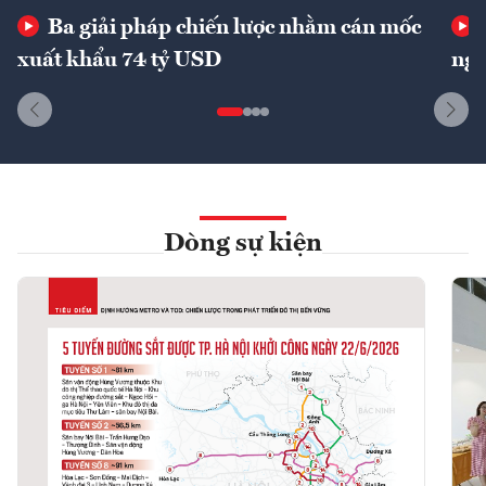
Ba giải pháp chiến lược nhằm cán mốc
xuất khẩu 74 tỷ USD
ngu
Dòng sự kiện