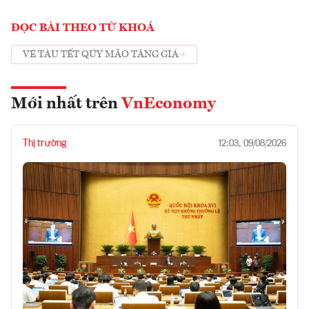
ĐỌC BÀI THEO TỪ KHOÁ
VÉ TÀU TẾT QÚY MÃO TĂNG GIÁ
Mới nhất trên
VnEconomy
Thị trường
12:03, 09/08/2026