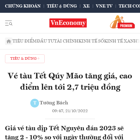
CHỨNG KHOÁN
TIÊU & DÙNG
XE
VNE TV
TECH CO
TIÊU ĐIỂM
ĐẦU TƯ
TÀI CHÍNH
KINH TẾ SỐ
KINH TẾ XANH
TIÊU & DÙNG
Vé tàu Tết Qúy Mão tăng giá, cao
điểm lên tới 2,7 triệu đồng
Tường Bách
T
09:47, 21/10/2022
Giá vé tàu dịp Tết Nguyên đán 2023 sẽ
tăng 2 - 10% so với ngày thường đối với