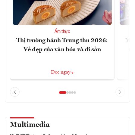
Ẩm thực
Thị trường bánh Trung thu 2026:
Mac
Vẻ đẹp của văn hóa và di sản
mu
Đọc ngay
Multimedia