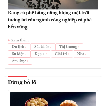
Rang cà phê bằng năng lượng mặt trời -
tương lai của ngành công nghiệp cà phê
bền vững
Xem thêm
Du lịch
Sức khỏe
Thị trường
Sự kiện
Đẹp +
Giải trí
Nhà
Ẩm thực
Đừng bỏ lỡ