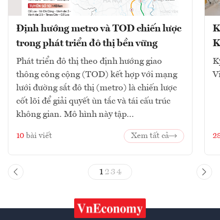
Định hướng metro và TOD chiến lược
K
trong phát triển đô thị bền vững
K
Phát triển đô thị theo định hướng giao
K
thông công cộng (TOD) kết hợp với mạng
V
lưới đường sắt đô thị (metro) là chiến lược
cốt lõi để giải quyết ùn tắc và tái cấu trúc
không gian. Mô hình này tập...
10
bài viết
Xem tất cả
2
1
2
3
4