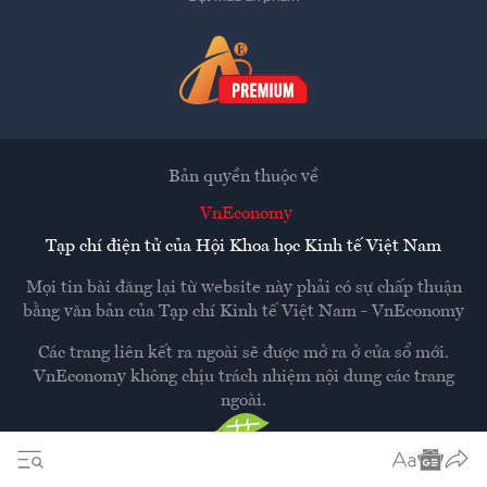
Bản quyền thuộc về
VnEconomy
Tạp chí điện tử của Hội Khoa học Kinh tế Việt Nam
Mọi tin bài đăng lại từ website này phải có sự chấp thuận
bằng văn bản của
Tạp chí Kinh tế Việt Nam - VnEconomy
Các trang liên kết ra ngoài sẽ được mở ra ở cửa sổ mới.
VnEconomy không chịu trách nhiệm nội dung các trang
ngoài.