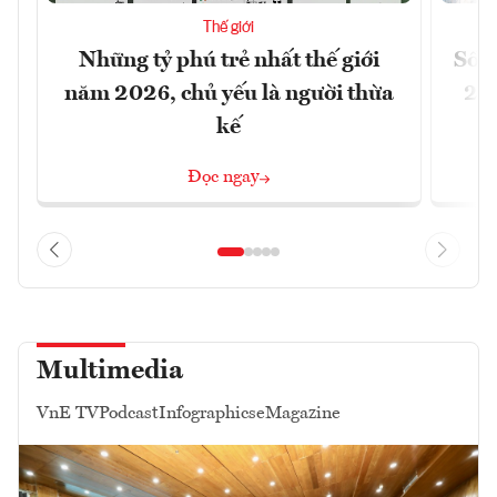
Thế giới
Những tỷ phú trẻ nhất thế giới
Số n
năm 2026, chủ yếu là người thừa
26%
kế
Đọc ngay
Multimedia
VnE TV
Podcast
Infographics
eMagazine