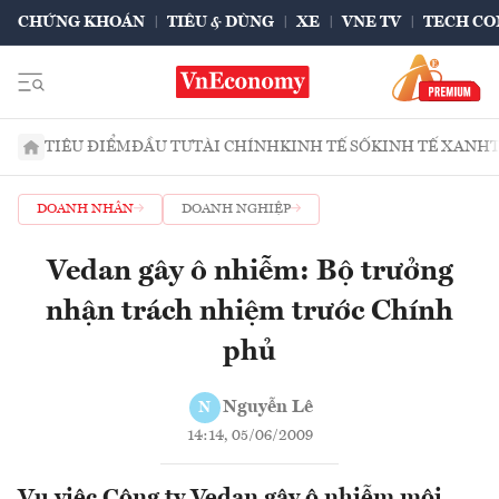
CHỨNG KHOÁN
TIÊU & DÙNG
XE
VNE TV
TECH CO
TIÊU ĐIỂM
ĐẦU TƯ
TÀI CHÍNH
KINH TẾ SỐ
KINH TẾ XANH
DOANH NHÂN
DOANH NGHIỆP
Vedan gây ô nhiễm: Bộ trưởng
nhận trách nhiệm trước Chính
phủ
Nguyễn Lê
N
14:14, 05/06/2009
Vụ việc Công ty Vedan gây ô nhiễm môi