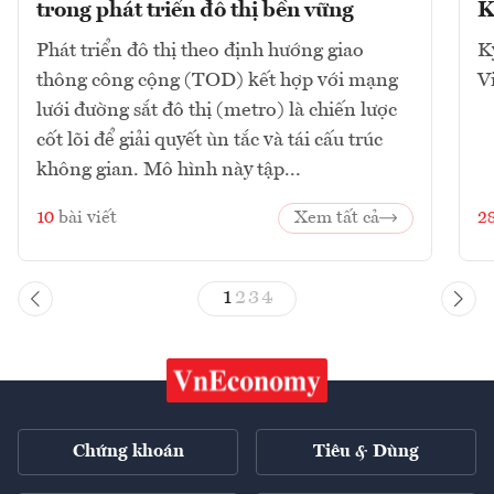
trong phát triển đô thị bền vững
K
Phát triển đô thị theo định hướng giao
K
thông công cộng (TOD) kết hợp với mạng
V
lưới đường sắt đô thị (metro) là chiến lược
cốt lõi để giải quyết ùn tắc và tái cấu trúc
không gian. Mô hình này tập...
10
bài viết
Xem tất cả
2
1
2
3
4
Chứng khoán
Tiêu & Dùng