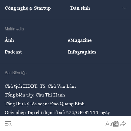
Kinh doanh
Kết nối
Tạp chí kinh tế Việt Nam
eMagazine
Nhà đầu tư
Du lịch
Công nghệ & Startup
Dân sinh
Tư vấn
Nông sản
Doanh nhân
Tư vấn Tiêu & Dùng
Infographics
Hạ tầng
Sức khỏe
Khung pháp lý
Doanh nghiệp
Địa phương
Thị trường
Bảo hiểm
Multimedia
Sự kiện
Nhân lực
Ảnh
eMagazine
Đẹp +
An sinh
Podcast
Infographics
Giải trí
Y tế
Nhà
Ban Biên tập
Ẩm thực
Chủ tịch HĐBT: TS. Chử Văn Lâm
Tổng biên tập: Chử Thị Hạnh
Tổng thư ký tòa soạn: Đào Quang Bính
Giấy phép Tạp chí điện tử số: 272/GP-BTTTT ngày
26/6/2020