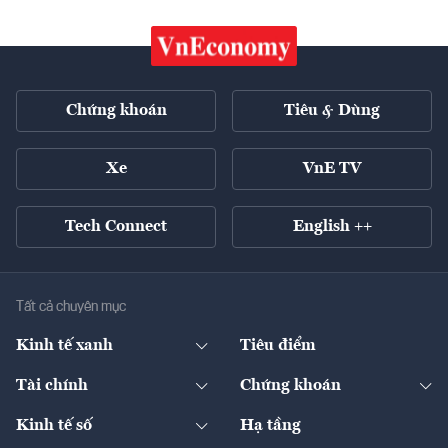
Chứng khoán
Tiêu & Dùng
Xe
VnE TV
Tech Connect
English ++
Tất cả chuyên mục
Kinh tế xanh
Tiêu điểm
Chuyển động xanh
Tài chính
Chứng khoán
Pháp lý
Ngân hàng
Doanh nghiệp niêm yết
Kinh tế số
Hạ tầng
Thương hiệu xanh