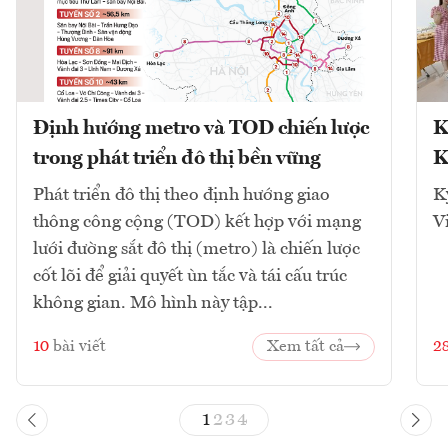
Định hướng metro và TOD chiến lược
K
trong phát triển đô thị bền vững
K
Phát triển đô thị theo định hướng giao
K
thông công cộng (TOD) kết hợp với mạng
V
lưới đường sắt đô thị (metro) là chiến lược
cốt lõi để giải quyết ùn tắc và tái cấu trúc
không gian. Mô hình này tập...
10
bài viết
Xem tất cả
2
1
2
3
4