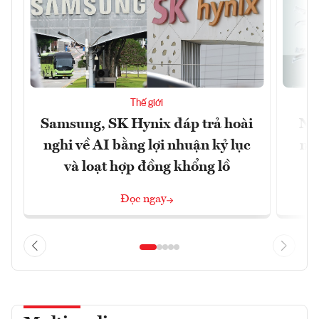
Thế giới
Samsung, SK Hynix đáp trả hoài
Nhữ
nghi về AI bằng lợi nhuận kỷ lục
mộ
và loạt hợp đồng khổng lồ
Đọc ngay