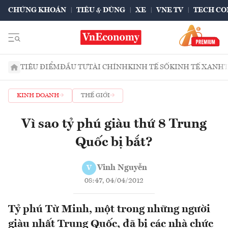
CHỨNG KHOÁN
TIÊU & DÙNG
XE
VNE TV
TECH CO
TIÊU ĐIỂM
ĐẦU TƯ
TÀI CHÍNH
KINH TẾ SỐ
KINH TẾ XANH
KINH DOANH
THẾ GIỚI
Vì sao tỷ phú giàu thứ 8 Trung
Quốc bị bắt?
Vinh Nguyễn
V
08:47, 04/04/2012
Tỷ phú Từ Minh, một trong những người
giàu nhất Trung Quốc, đã bị các nhà chức