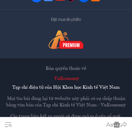
Đặt mua ấn phẩm
Bản quyền thuộc về
VnEconomy
Tạp chí điện tử của Hội Khoa học Kinh tế Việt Nam
Mọi tin bài đăng lại từ website này phải có sự chấp thuận
bằng văn bản của
Tạp chí Kinh tế Việt Nam - VnEconomy
Các trang liên kết ra ngoài sẽ được mở ra ở cửa sổ mới.
VnEconomy không chịu trách nhiệm nội dung các trang
ngoài.