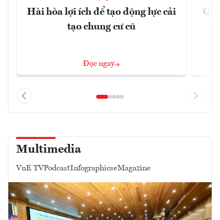
Hài hòa lợi ích để tạo động lực cải
Quả
tạo chung cư cũ
Đọc ngay
Multimedia
VnE TV
Podcast
Infographics
eMagazine