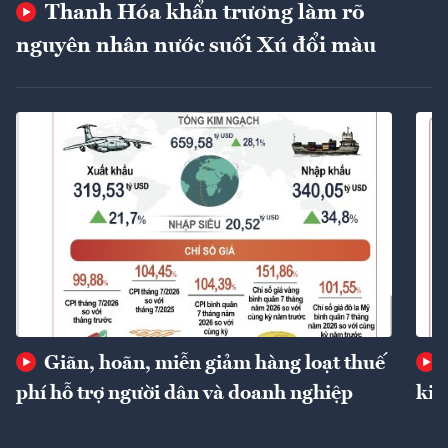
Thanh Hóa khẩn trương làm rõ
nguyên nhân nước suối Xú đổi màu
Giãn, hoãn, miễn giảm hàng loạt thuế
phí hỗ trợ người dân và doanh nghiệp
kin