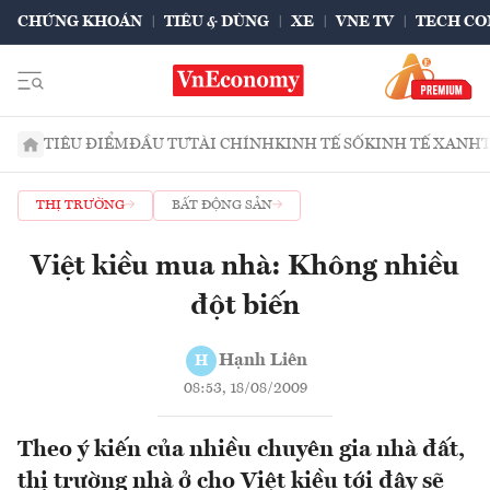
CHỨNG KHOÁN
TIÊU & DÙNG
XE
VNE TV
TECH CO
TIÊU ĐIỂM
ĐẦU TƯ
TÀI CHÍNH
KINH TẾ SỐ
KINH TẾ XANH
THỊ TRƯỜNG
BẤT ĐỘNG SẢN
Việt kiều mua nhà: Không nhiều
đột biến
Hạnh Liên
H
08:53, 18/08/2009
Theo ý kiến của nhiều chuyên gia nhà đất,
thị trường nhà ở cho Việt kiều tới đây sẽ