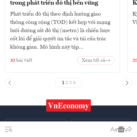
trong phát triển đô thị bền vững
K
Phát triển đô thị theo định hướng giao
K
thông công cộng (TOD) kết hợp với mạng
V
lưới đường sắt đô thị (metro) là chiến lược
cốt lõi để giải quyết ùn tắc và tái cấu trúc
không gian. Mô hình này tập...
10
bài viết
Xem tất cả
2
1
2
3
4
Chứng khoán
Tiêu & Dùng