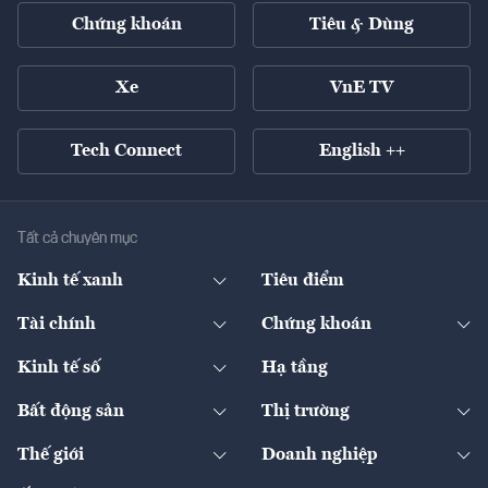
Chứng khoán
Tiêu & Dùng
Xe
VnE TV
Tech Connect
English ++
Tất cả chuyên mục
Kinh tế xanh
Tiêu điểm
Chuyển động xanh
Tài chính
Chứng khoán
Pháp lý
Ngân hàng
Doanh nghiệp niêm yết
Kinh tế số
Hạ tầng
Thương hiệu xanh
Thị trường vốn
Thị trường
Sản phẩm - Thị trường
Bất động sản
Thị trường
Diễn đàn
Thuế
Đầu tư
Tài sản số
Chính sách
Xuất nhập khẩu
Thế giới
Doanh nghiệp
Bảo hiểm
Quốc tế
Dịch vụ số
Thị trường
Khung pháp lý
Kinh tế
Chuyển động