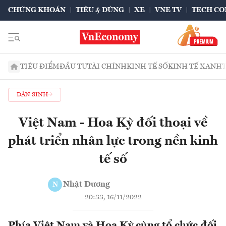
CHỨNG KHOÁN
TIÊU & DÙNG
XE
VNE TV
TECH CO
TIÊU ĐIỂM
ĐẦU TƯ
TÀI CHÍNH
KINH TẾ SỐ
KINH TẾ XANH
DÂN SINH
Việt Nam - Hoa Kỳ đối thoại về
phát triển nhân lực trong nền kinh
tế số
Nhật Dương
N
20:33, 16/11/2022
Phía Việt Nam và Hoa Kỳ cùng tổ chức đối