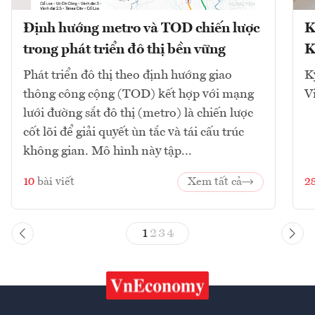
Định hướng metro và TOD chiến lược
K
trong phát triển đô thị bền vững
K
Phát triển đô thị theo định hướng giao
K
thông công cộng (TOD) kết hợp với mạng
V
lưới đường sắt đô thị (metro) là chiến lược
cốt lõi để giải quyết ùn tắc và tái cấu trúc
không gian. Mô hình này tập...
10
bài viết
Xem tất cả
2
1
2
3
4