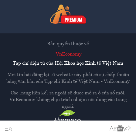
Bản quyền thuộc về
VnEconomy
Tạp chí điện tử của Hội Khoa học Kinh tế Việt Nam
Mọi tin bài đăng lại từ website này phải có sự chấp thuận
bằng văn bản của
Tạp chí Kinh tế Việt Nam - VnEconomy
Các trang liên kết ra ngoài sẽ được mở ra ở cửa sổ mới.
VnEconomy không chịu trách nhiệm nội dung các trang
ngoài.
Thiết kế và phát triển bởi
Hemera Media