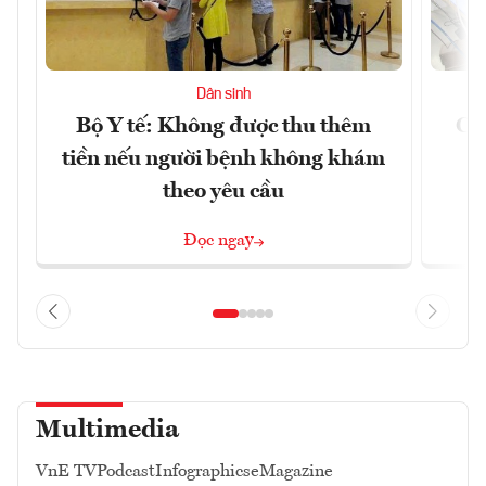
Dân sinh
Bộ Y tế: Không được thu thêm
Cắt
tiền nếu người bệnh không khám
l
theo yêu cầu
Đọc ngay
Multimedia
VnE TV
Podcast
Infographics
eMagazine