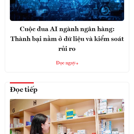
Cuộc đua AI ngành ngân hàng:
Thành bại nằm ở dữ liệu và kiểm soát
rủi ro
Đọc ngay
Đọc tiếp