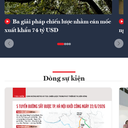
Ba giải pháp chiến lược nhằm cán mốc
xuất khẩu 74 tỷ USD
ngu
Dòng sự kiện