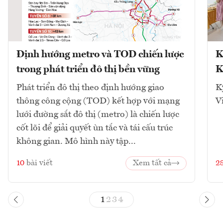
Định hướng metro và TOD chiến lược
K
trong phát triển đô thị bền vững
K
Phát triển đô thị theo định hướng giao
K
thông công cộng (TOD) kết hợp với mạng
V
lưới đường sắt đô thị (metro) là chiến lược
cốt lõi để giải quyết ùn tắc và tái cấu trúc
không gian. Mô hình này tập...
10
bài viết
Xem tất cả
2
1
2
3
4