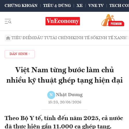
CHỨNG KHOÁN
TIÊU & DÙNG
XE
VNE TV
TECH CO
TIÊU ĐIỂM
ĐẦU TƯ
TÀI CHÍNH
KINH TẾ SỐ
KINH TẾ XANH
DÂN SINH
Việt Nam từng bước làm chủ
nhiều kỹ thuật ghép tạng hiện đại
Nhật Dương
N
18:23, 20/05/2026
Theo Bộ Y tế, tính đến năm 2025, cả nước
đã thực hiện gần 11.000 ca ghép tạng.