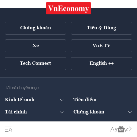
Chứng khoán
Tiêu & Dùng
Xe
VnE TV
Tech Connect
English ++
Tất cả chuyên mục
Kinh tế xanh
Tiêu điểm
Chuyển động xanh
Tài chính
Chứng khoán
Pháp lý
Ngân hàng
Doanh nghiệp niêm yết
Kinh tế số
Hạ tầng
Thương hiệu xanh
Thị trường vốn
Thị trường
Sản phẩm - Thị trường
Bất động sản
Thị trường