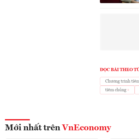
ĐỌC BÀI THEO T
Chương trình tiê
tiêm chủng
Mới nhất trên
VnEconomy