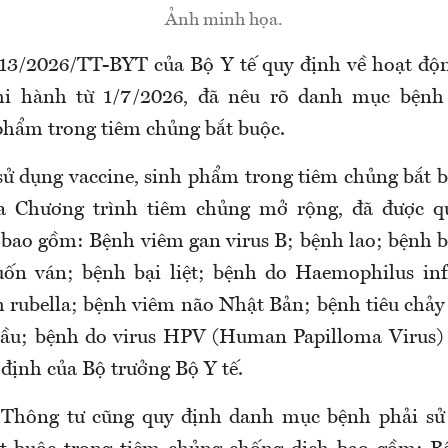
Ảnh minh họa.
13/2026/TT-BYT của Bộ Y tế quy định về hoạt độ
thi hành từ 1/7/2026, đã nêu rõ danh mục bệnh
 phẩm trong tiêm chủng bắt buộc.
sử dụng vaccine, sinh phẩm trong tiêm chủng bắt 
a Chương trình tiêm chủng mở rộng, đã được qu
 bao gồm: Bệnh viêm gan virus B; bệnh lao; bệnh 
ốn ván; bệnh bại liệt; bệnh do Haemophilus inf
h rubella; bệnh viêm não Nhật Bản; bệnh tiêu chảy 
cầu; bệnh do virus HPV (Human Papilloma Virus) 
định của Bộ trưởng Bộ Y tế.
 Thông tư cũng quy định danh mục bệnh phải sử 