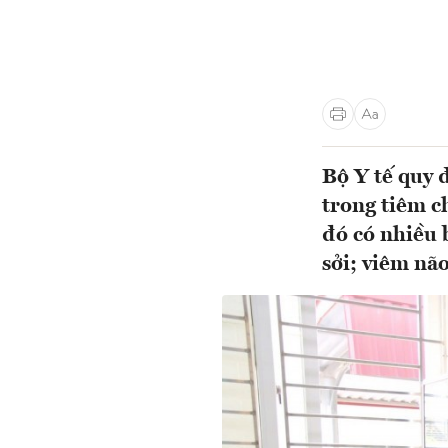
Bộ Y tế quy 
trong tiêm c
đó có nhiều 
sởi; viêm nã