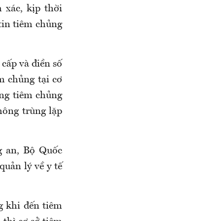
 xác, kịp thời
tin tiêm chủng
 cấp và điền số
m chủng tại cơ
ợng tiêm chủng
hông trùng lặp
g an, Bộ Quốc
uản lý về y tế
 khi đến tiêm