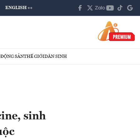
ENGLISH ++
 ĐỘNG SẢN
THẾ GIỚI
DÂN SINH
ine, sinh
uộc