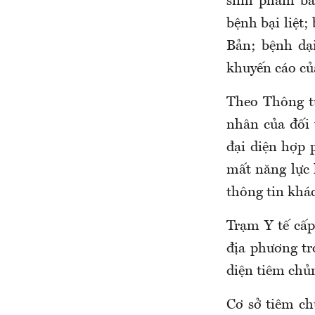
sinh phẩm bắ
b
ệnh bại liệt;
Bản;
b
ệnh dạ
khuyến cáo của
Theo Thông tư
nhân của đối
đại diện hợp 
mất năng lực 
thông tin khá
Trạm Y tế cấ
địa phương tr
diện tiêm chủ
Cơ sở tiêm ch