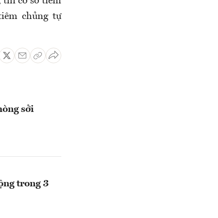
,
thì cơ sở tiêm
tiêm chủng tự
hòng sởi
ộng trong 3