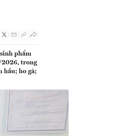
, sinh phẩm
7/2026, trong
h hầu; ho gà;