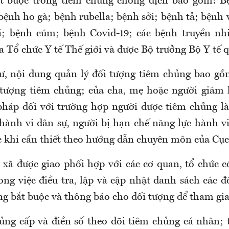
t buộc trong tiêm chủng chống dịch bao gồm:
B
b
ệnh ho gà;
b
ệnh rubella;
b
ệnh sởi;
b
ệnh tả;
b
ệnh 
i;
b
ệnh cúm;
b
ệnh C
ovid
-19;
c
ác bệnh truyền nh
 Tổ chức Y tế Thế giới và được Bộ trưởng Bộ Y tế q
, nội dung quản lý đối tượng tiêm chủng bao gồ
 tượng tiêm chủng; của cha, mẹ hoặc người giám 
pháp đối với trường hợp người được tiêm chủng là
hành vi dân sự, người bị hạn chế năng lực hành vi
c khi cần thiết theo hướng dẫn chuyên môn của Cụ
p xã
được giao
phối hợp với các cơ quan, tổ chức có
ong việc điều tra, lập và cập nhật danh sách các đ
ng bắt buộc và thông báo cho đối tượng để tham gi
ủng cấp và điền số theo dõi tiêm chủng cá nhân;