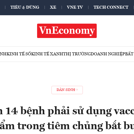
TIÊU & DÙNG
XE
VNE TV
TECH CONNECT
ÍNH
KINH TẾ SỐ
KINH TẾ XANH
THỊ TRƯỜNG
DOANH NGHIỆP
BẤT
DÂN SINH
 14 bệnh phải sử dụng vacc
ẩm trong tiêm chủng bắt b