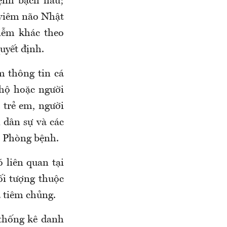
ệnh bạch hầu;
viêm não Nhật
iễm khác theo
uyết định.
m thông tin cá
hộ hoặc người
 trẻ em, người
 dân sự và các
c Phòng bệnh.
 liên quan tại
ối tượng thuộc
a tiêm chủng.
 thống kê danh