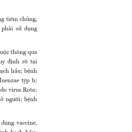
ng tiêm chủng,
 phải sử dụng
buộc thông qua
y định rõ tại
bạch hầu; bệnh
luenzae týp b;
do virus Rota;
ở người; bệnh
dụng vaccine,