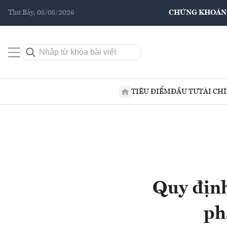
Thứ Bảy, 08/08/2026
CHỨNG KHOÁN
TIÊU ĐIỂM
ĐẦU TƯ
TÀI CH
Quy định
ph