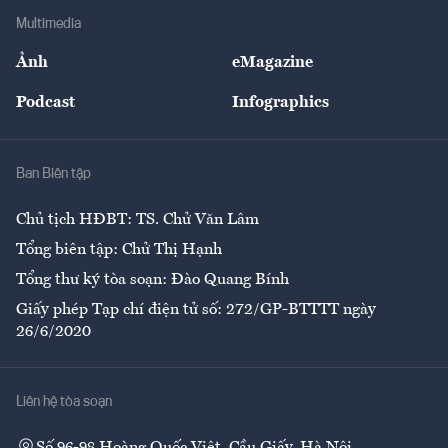
Địa phương
Thị trường
Bảo hiểm
Multimedia
Sự kiện
Nhân lực
Ảnh
eMagazine
Đẹp +
An sinh
Podcast
Infographics
Giải trí
Y tế
Nhà
Ban Biên tập
Ẩm thực
Chủ tịch HĐBT: TS. Chử Văn Lâm
Tổng biên tập: Chử Thị Hạnh
Tổng thư ký tòa soạn: Đào Quang Bính
Giấy phép Tạp chí điện tử số: 272/GP-BTTTT ngày
26/6/2020
Liên hệ tòa soạn
Số 96-98 Hoàng Quốc Việt, Cầu Giấy, Hà Nội