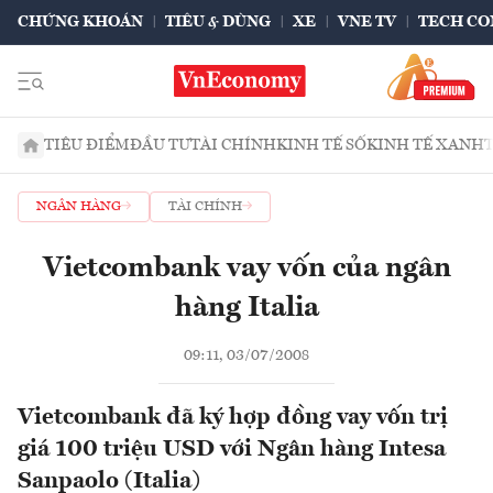
CHỨNG KHOÁN
TIÊU & DÙNG
XE
VNE TV
TECH CO
TIÊU ĐIỂM
ĐẦU TƯ
TÀI CHÍNH
KINH TẾ SỐ
KINH TẾ XANH
NGÂN HÀNG
TÀI CHÍNH
Vietcombank vay vốn của ngân
hàng Italia
09:11, 03/07/2008
Vietcombank đã ký hợp đồng vay vốn trị
giá 100 triệu USD với Ngân hàng Intesa
Sanpaolo (Italia)