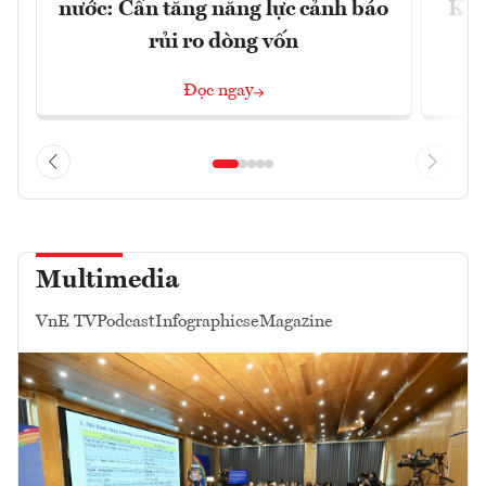
nước: Cần tăng năng lực cảnh báo
Kho
rủi ro dòng vốn
Đọc ngay
Multimedia
VnE TV
Podcast
Infographics
eMagazine