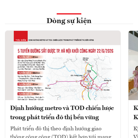
Dòng sự kiện
Định hướng metro và TOD chiến lược
K
trong phát triển đô thị bền vững
K
Phát triển đô thị theo định hướng giao
K
thông công cộng (TOD) kết hợp với mạng
V