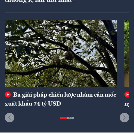
Ba giải pháp chiến lược nhằm cán mốc
xuất khẩu 74 tỷ USD
ngu