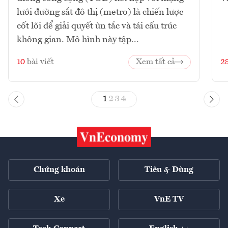
lưới đường sắt đô thị (metro) là chiến lược
cốt lõi để giải quyết ùn tắc và tái cấu trúc
không gian. Mô hình này tập...
10
bài viết
Xem tất cả
2
1
2
3
4
Chứng khoán
Tiêu & Dùng
Xe
VnE TV