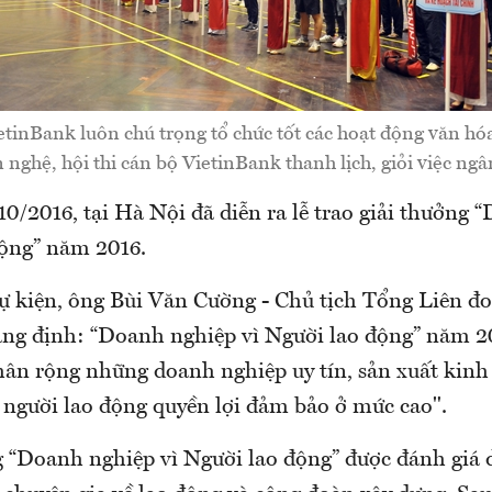
tinBank luôn chú trọng tổ chức tốt các hoạt động văn hóa,
 nghệ, hội thi cán bộ VietinBank thanh lịch, giỏi việc n
0/2016, tại Hà Nội đã diễn ra lễ trao giải thưởng
động” năm 2016.
 sự kiện, ông Bùi Văn Cường - Chủ tịch Tổng Liên 
ng định: “Doanh nghiệp vì Người lao động” năm 20
hân rộng những doanh nghiệp uy tín, sản xuất kinh
người lao động quyền lợi đảm bảo ở mức cao".
 “Doanh nghiệp vì Người lao động” được đánh giá 