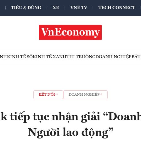
TIÊU & DÙNG
XE
VNE TV
TECH CONNECT
ÍNH
KINH TẾ SỐ
KINH TẾ XANH
THỊ TRƯỜNG
DOANH NGHIỆP
BẤT
KẾT NỐI
DOANH NGHIỆP
k tiếp tục nhận giải “Doanh
Người lao động”