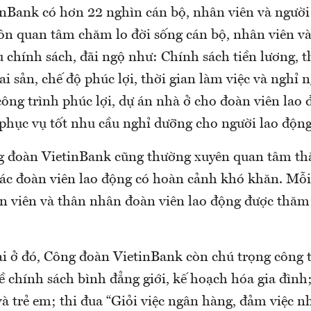
inBank có hơn 22 nghìn cán bộ, nhân viên và người
ôn quan tâm chăm lo đời sống cán bộ, nhân viên và
u chính sách, đãi ngộ như: Chính sách tiền lương, 
hai sản, chế độ phúc lợi, thời gian làm việc và nghỉ 
công trình phúc lợi, dự án nhà ở cho đoàn viên lao
phục vụ tốt nhu cầu nghỉ dưỡng cho người lao động.
g đoàn VietinBank cũng thường xuyên quan tâm t
 các đoàn viên lao động có hoàn cảnh khó khăn. Mỗ
àn viên và thân nhân đoàn viên lao động được thăm 
i ở đó, Công đoàn VietinBank còn chú trọng công t
ề chính sách bình đẳng giới, kế hoạch hóa gia đình
à trẻ em; thi đua “Giỏi việc ngân hàng, đảm việc n