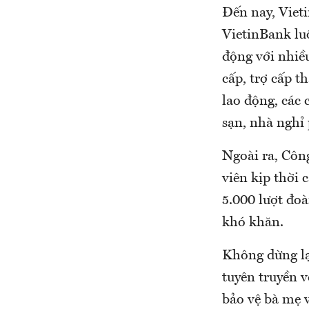
Đến nay, Viet
VietinBank lu
động với nhiề
cấp, trợ cấp t
lao động, các 
sạn, nhà nghỉ 
Ngoài ra, Côn
viên kịp thời
5.000 lượt đo
khó khăn.
Không dừng lạ
tuyên truyền v
bảo vệ bà mẹ v