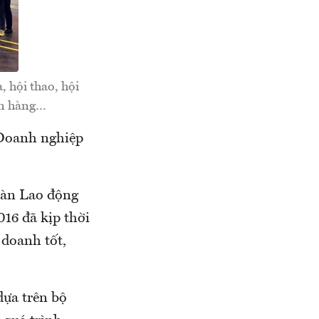
 hội thao, hội
gân hàng…
 “Doanh nghiệp
đoàn Lao động
16 đã kịp thời
 doanh tốt,
dựa trên bộ