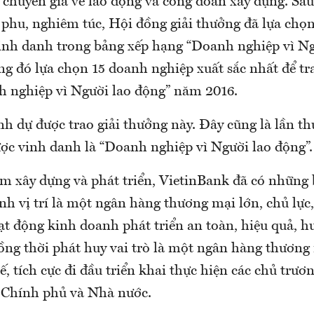
c chuyên gia về lao động và công đoàn xây dựng. Sau
 phu, nghiêm túc, Hội đồng giải thưởng đã lựa chọ
inh danh trong bảng xếp hạng “Doanh nghiệp vì Ng
g đó lựa chọn 15 doanh nghiệp xuất sắc nhất để tra
 nghiệp vì Người lao động” năm 2016.
h dự được trao giải thưởng này. Đây cũng là lần thứ
ợc vinh danh là “Doanh nghiệp vì Người lao động”.
ăm xây dựng và phát triển, VietinBank đã có những
nh vị trí là một ngân hàng thương mại lớn, chủ lực
t động kinh doanh phát triển an toàn, hiệu quả, h
ồng thời phát huy vai trò là một ngân hàng thương
ế, tích cực đi đầu triển khai thực hiện các chủ trươ
 Chính phủ và Nhà nước.