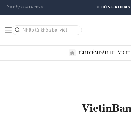
Thứ Bảy, 08/08/2026
CHỨNG KHOÁN
TIÊU ĐIỂM
ĐẦU TƯ
TÀI CH
VietinBan