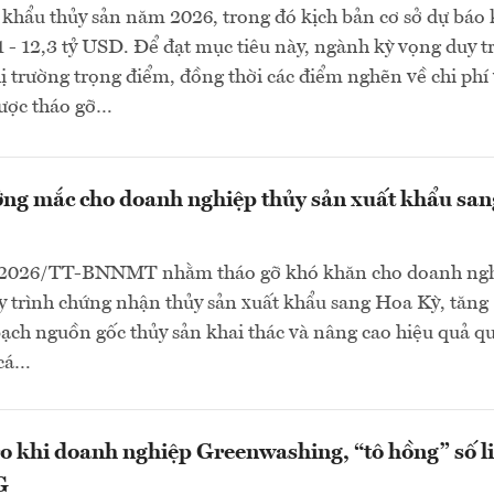
 khẩu thủy sản năm 2026, trong đó kịch bản cơ sở dự báo
1 - 12,3 tỷ USD. Để đạt mục tiêu này, ngành kỳ vọng duy tr
thị trường trọng điểm, đồng thời các điểm nghẽn về chi phí
ược tháo gỡ…
ng mắc cho doanh nghiệp thủy sản xuất khẩu san
/2026/TT-BNNMT nhằm tháo gỡ khó khăn cho doanh ngh
 trình chứng nhận thủy sản xuất khẩu sang Hoa Kỳ, tăng
ch nguồn gốc thủy sản khai thác và nâng cao hiệu quả qu
 cá…
o khi doanh nghiệp Greenwashing, “tô hồng” số l
G