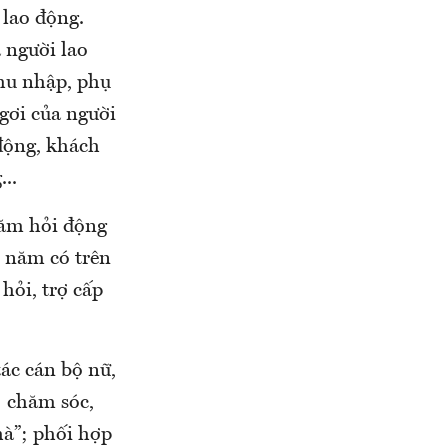
 lao động.
 người lao
thu nhập, phụ
ngơi của người
 động, khách
..
hăm hỏi động
i năm có trên
hỏi, trợ cấp
ác cán bộ nữ,
; chăm sóc,
hà”; phối hợp