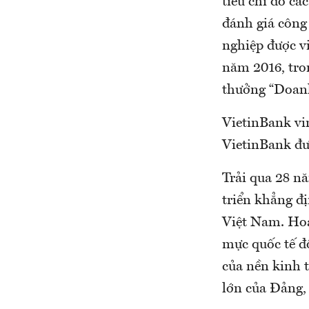
tiêu chí do cá
đánh giá công
nghiệp được v
năm 2016, tron
thưởng “Doanh
VietinBank vin
VietinBank đư
Trải qua 28 n
triển khẳng đị
Việt Nam. Hoạ
mực quốc tế đ
của nền kinh t
lớn của Đảng,