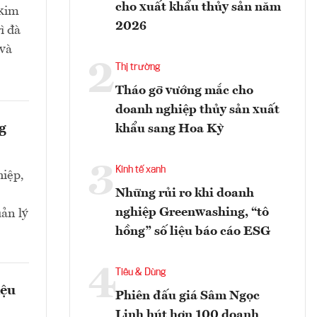
cho xuất khẩu thủy sản năm
 kim
2026
ì đà
 và
2
Thị trường
Tháo gỡ vướng mắc cho
doanh nghiệp thủy sản xuất
g
khẩu sang Hoa Kỳ
3
Kinh tế xanh
iệp,
Những rủi ro khi doanh
nghiệp Greenwashing, “tô
ản lý
hồng” số liệu báo cáo ESG
4
Tiêu & Dùng
iệu
Phiên đấu giá Sâm Ngọc
Linh hút hơn 100 doanh