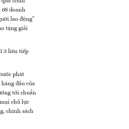
 quá trình
n 68 doanh
ười lao động”
o tặng giải
 3 liên tiếp
 bước phát
, hàng đầu của
ướng tới chuẩn
 mại chủ lực
ng, chính sách