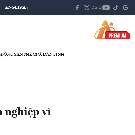
ENGLISH ++
 ĐỘNG SẢN
THẾ GIỚI
DÂN SINH
 nghiệp vì