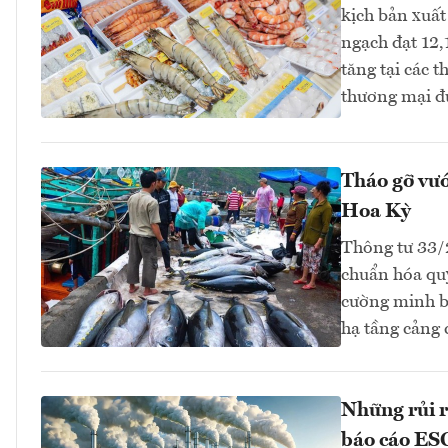
kịch bản xuất
ngạch đạt 12,
tăng tại các 
thương mại đ
Tháo gỡ vướ
Hoa Kỳ
Thông tư 33
chuẩn hóa quy
cường minh bạ
hạ tầng cảng
Những rủi r
báo cáo ES