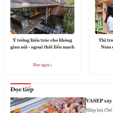
Ý tưởng kiến trúc cho không
Thị tr
gian nội - ngoại thất liền mạch
Nam 
Đọc ngay
Đọc tiếp
VASEP xây 
Hiệp hội Chế