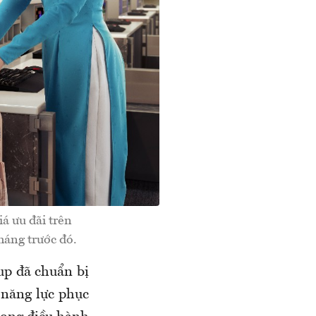
á ưu đãi trên
háng trước đó.
up đã chuẩn bị
 năng lực phục