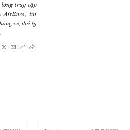
 lòng truy
cập
Airlines”, tài
hòng vé, đại lý
.