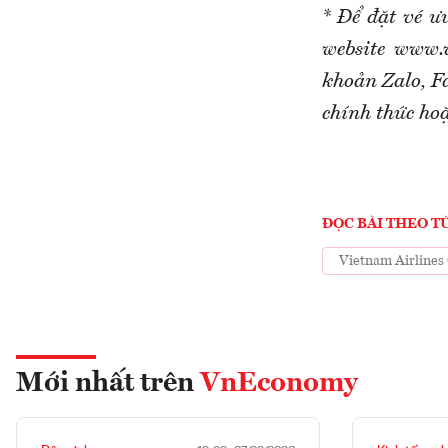
* Để đặt vé ư
website www.v
khoản Zalo, Fa
chính thức ho
ĐỌC BÀI THEO T
Vietnam Airlines
Mới nhất trên
VnEconomy