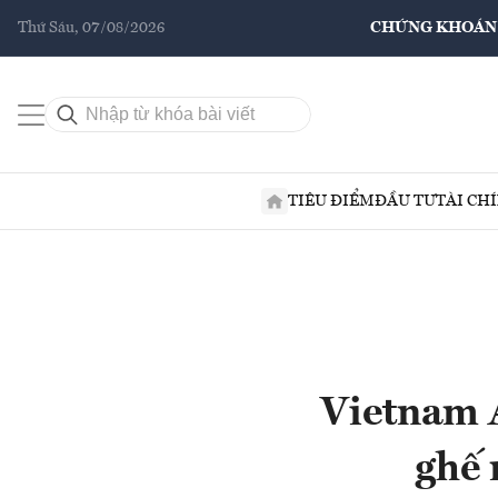
Thứ Sáu, 07/08/2026
CHỨNG KHOÁN
TIÊU ĐIỂM
ĐẦU TƯ
TÀI CH
Vietnam A
ghế 