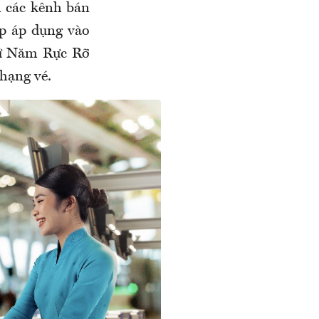
n các kênh bán
p áp dụng vào
hứ Năm Rực Rỡ
 hạng vé.