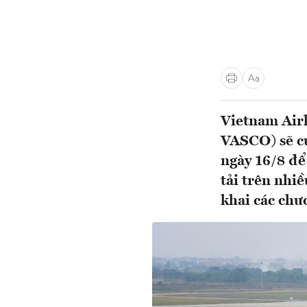
Vietnam Airl
VASCO) sẽ cu
ngày 16/8 để
tải trên nhi
khai các chư