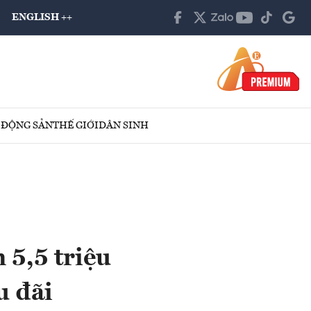
ENGLISH ++
 ĐỘNG SẢN
THẾ GIỚI
DÂN SINH
 5,5 triệu
u đãi