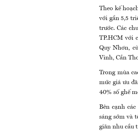
Theo kế hoạch
với gần 5,5 tr
trước. Các ch
TP.HCM với c
Quy Nhơn, cù
Vinh, Cần Thơ
Trong mùa ca
mức giá ưu đã
40% số ghế mở
Bên cạnh các 
sáng sớm và t
giãn nhu cầu 