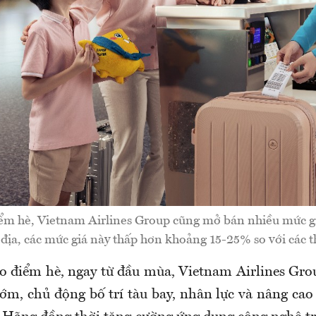
ểm hè, Vietnam Airlines Group cũng mở bán nhiều mức gi
địa, các mức giá này thấp hơn khoảng 15-25% so với các t
o điểm hè, ngay từ đầu mùa, Vietnam Airlines Gro
sớm, chủ động bố trí tàu bay, nhân lực và nâng cao