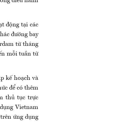
rong điều hành
t động tại các
 thác đường bay
rdam từ tháng
ến mỗi tuần từ
p kế hoạch và
thức để có thêm
m thủ tục trực
g dụng Vietnam
 trên ứng dụng