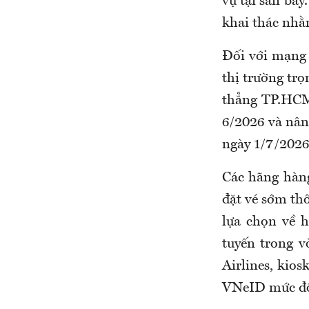
vụ tại sân ba
khai thác nhằm
Đối với mạng 
thị trường trọ
thẳng TP.HCM
6/2026 và nân
ngày 1/7/2026
Các hãng hàn
đặt vé sớm thô
lựa chọn về h
tuyến trong v
Airlines, kio
VNeID mức độ