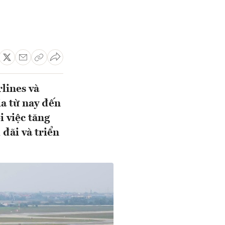
lines và
ịa từ nay đến
i việc tăng
đãi và triển