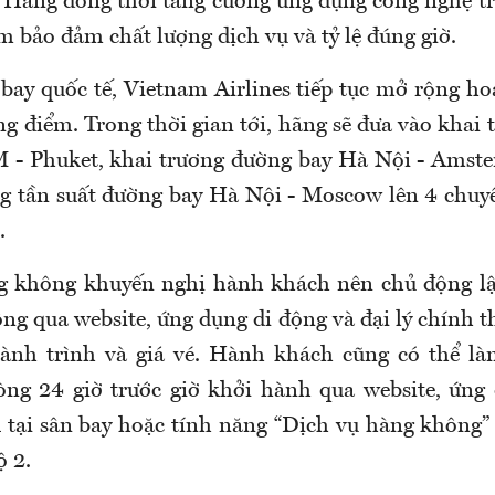
y. Hãng đồng thời tăng cường ứng dụng công nghệ t
 bảo đảm chất lượng dịch vụ và tỷ lệ đúng giờ.
bay quốc tế, Vietnam Airlines tiếp tục mở rộng hoạ
ng điểm. Trong thời gian tới, hãng sẽ đưa vào khai
 - Phuket, khai trương đường bay Hà Nội - Amste
g tần suất đường bay Hà Nội - Moscow lên 4 chuy
.
g không khuyến nghị hành khách nên chủ động lậ
ng qua website, ứng dụng di động và đại lý chính 
ành trình và giá vé. Hành khách cũng có thể là
òng 24 giờ trước giờ khởi hành qua website, ứn
sk tại sân bay hoặc tính năng “Dịch vụ hàng không”
 2.