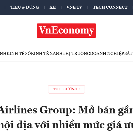
TIÊU & DÙNG
XE
VNE TV
TECH CONNECT
ÍNH
KINH TẾ SỐ
KINH TẾ XANH
THỊ TRƯỜNG
DOANH NGHIỆP
BẤT
THỊ TRƯỜNG
irlines Group: Mở bán gần
nội địa với nhiều mức giá ư