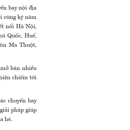
ến bay nội địa
với cùng kỳ năm
ết nối Hà Nội,
hú Quốc, Huế,
uôn Ma Thuột,
 mở bán nhiều
hiện chiếm tới
các chuyến bay
giải pháp giúp
a hè.