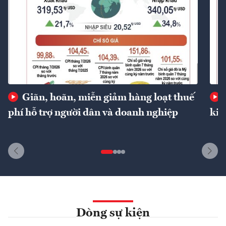
Giãn, hoãn, miễn giảm hàng loạt thuế
phí hỗ trợ người dân và doanh nghiệp
kin
Dòng sự kiện