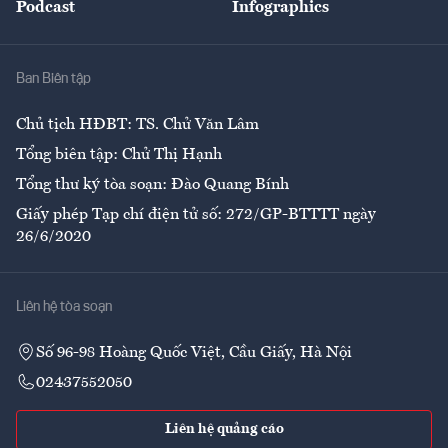
Podcast
Infographics
Giải trí
Y tế
Nhà
Ban Biên tập
Ẩm thực
Chủ tịch HĐBT: TS. Chử Văn Lâm
Tổng biên tập: Chử Thị Hạnh
Tổng thư ký tòa soạn: Đào Quang Bính
Giấy phép Tạp chí điện tử số: 272/GP-BTTTT ngày
26/6/2020
Liên hệ tòa soạn
Số 96-98 Hoàng Quốc Việt, Cầu Giấy, Hà Nội
02437552050
Liên hệ quảng cáo