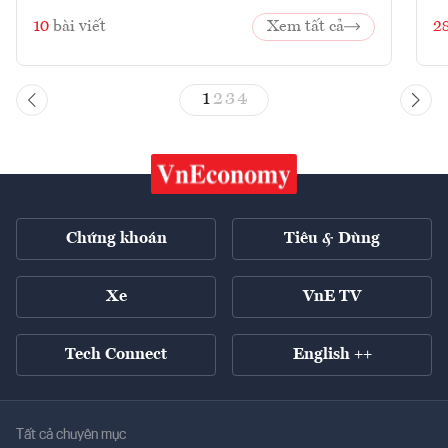
10
bài viết
Xem tất cả
2
1
2
3
4
Chứng khoán
Tiêu & Dùng
Xe
VnE TV
Tech Connect
English ++
Tất cả chuyên mục