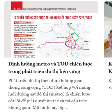
Định hướng metro và TOD chiến lược
K
trong phát triển đô thị bền vững
K
Phát triển đô thị theo định hướng giao
K
thông công cộng (TOD) kết hợp với mạng
V
lưới đường sắt đô thị (metro) là chiến lược
cốt lõi để giải quyết ùn tắc và tái cấu trúc
không gian. Mô hình này tập...