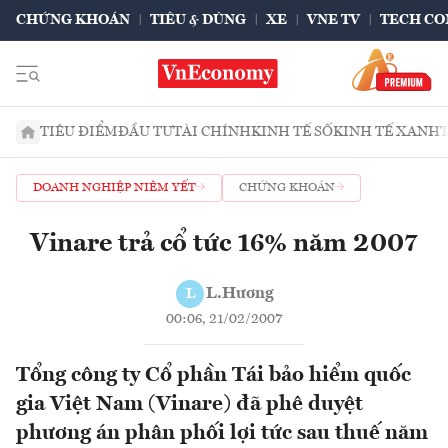
CHỨNG KHOÁN
TIÊU & DÙNG
XE
VNE TV
TECH CO
TIÊU ĐIỂM
ĐẦU TƯ
TÀI CHÍNH
KINH TẾ SỐ
KINH TẾ XANH
DOANH NGHIỆP NIÊM YẾT
CHỨNG KHOÁN
Vinare trả cổ tức 16% năm 2007
L.Hương
L
00:06, 21/02/2007
Tổng công ty Cổ phần Tái bảo hiểm quốc
gia Việt Nam (Vinare) đã phê duyệt
phương án phân phối lợi tức sau thuế năm