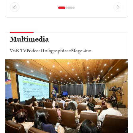
Multimedia
VnE TV
Podcast
Infographics
eMagazine