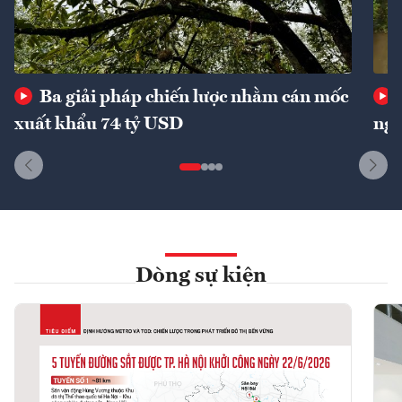
Ba giải pháp chiến lược nhằm cán mốc
xuất khẩu 74 tỷ USD
ngu
Dòng sự kiện