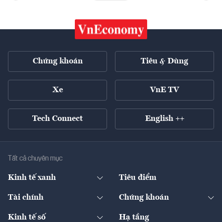
Chứng khoán
Tiêu & Dùng
Xe
VnE TV
Tech Connect
English ++
Tất cả chuyên mục
Kinh tế xanh
Tiêu điểm
Chuyển động xanh
Tài chính
Chứng khoán
Pháp lý
Ngân hàng
Doanh nghiệp niêm yết
Kinh tế số
Hạ tầng