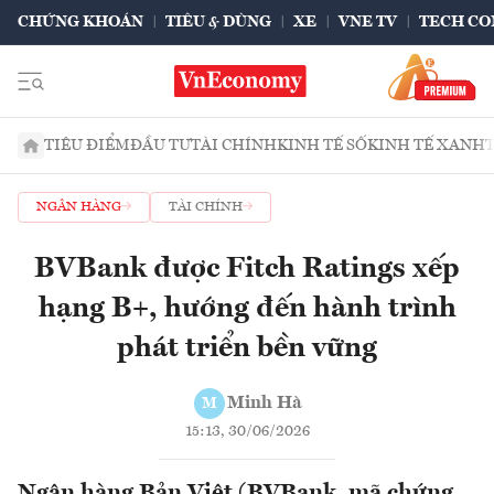
CHỨNG KHOÁN
TIÊU & DÙNG
XE
VNE TV
TECH CO
TIÊU ĐIỂM
ĐẦU TƯ
TÀI CHÍNH
KINH TẾ SỐ
KINH TẾ XANH
NGÂN HÀNG
TÀI CHÍNH
BVBank được Fitch Ratings xếp
hạng B+, hướng đến hành trình
phát triển bền vững
Minh Hà
M
15:13, 30/06/2026
Ngân hàng Bản Việt (BVBank, mã chứng