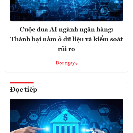
Cuộc đua AI ngành ngân hàng:
Thành bại nằm ở dữ liệu và kiểm soát
rủi ro
Đọc ngay
Đọc tiếp