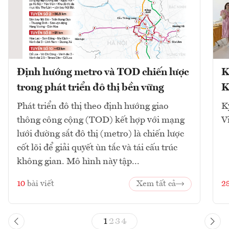
Định hướng metro và TOD chiến lược
K
trong phát triển đô thị bền vững
K
Phát triển đô thị theo định hướng giao
K
thông công cộng (TOD) kết hợp với mạng
V
lưới đường sắt đô thị (metro) là chiến lược
cốt lõi để giải quyết ùn tắc và tái cấu trúc
không gian. Mô hình này tập...
10
bài viết
Xem tất cả
2
1
2
3
4