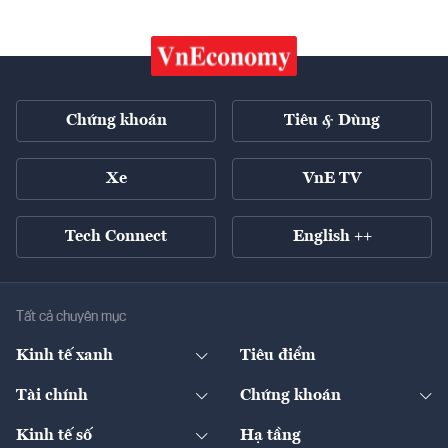
Chứng khoán
Tiêu & Dùng
Xe
VnE TV
Tech Connect
English ++
Tất cả chuyên mục
Kinh tế xanh
Tiêu điểm
Chuyển động xanh
Tài chính
Chứng khoán
Pháp lý
Ngân hàng
Doanh nghiệp niêm yết
Kinh tế số
Hạ tầng