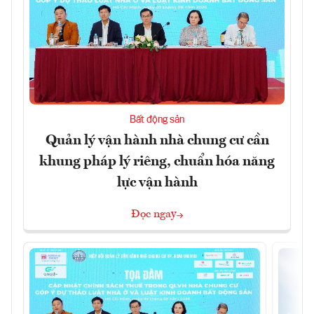
Bất động sản
Quản lý vận hành nhà chung cư cần
khung pháp lý riêng, chuẩn hóa năng
lực vận hành
Đọc ngay