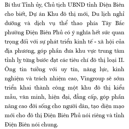
Bí thư Tỉnh ủy, Chủ tịch UBND tỉnh Điện Biên
cho biết, Dự án Khu đô thị mới, Du lịch nghỉ
dưỡng và dịch vụ thể thao phía Tây Bắc
phường Điện Biên Phủ có ý nghĩa hết sức quan
trọng đối với sự phát triển kinh tế - xã hội của
địa phương, góp phần đưa khu vực trung tâm
tỉnh lỵ từng bước đạt các tiêu chí đô thị loại II.
Ông tin tưởng với uy tín, năng lực, kinh
nghiệm và trách nhiệm cao, Vingroup sẽ sớm
triển khai thành công một khu đô thị kiểu
mẫu, văn minh, hiện đại, đẳng cấp, góp phần
nâng cao đời sống cho người dân, tạo diện mạo
mới cho đô thị Điện Biên Phủ nói riêng và tỉnh
Điện Biên nói chung.