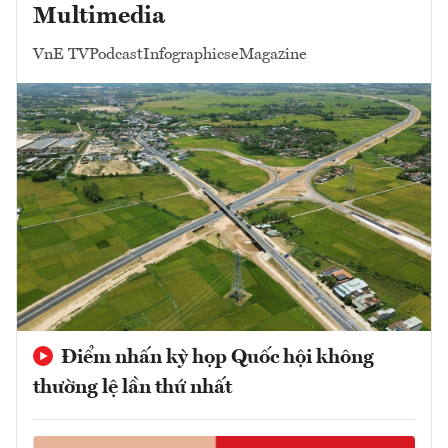
Multimedia
VnE TV
Podcast
Infographics
eMagazine
Điểm nhấn kỳ họp Quốc hội không
thường lệ lần thứ nhất