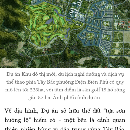
Dự án Khu đô thị mới, du lịch nghỉ dưỡng và dịch vụ
thể thao phía Tây Bắc phường Điện Biên Phủ có quy
mô lên tới 228ha, với tâm điểm là sân golf 18 hố rộng
gần 87 ha. Ảnh phối cảnh dự án.
Về địa hình, Dự án sở hữu thế đất “tựa sơn
hướng lộ” hiếm có – một bên là cảnh quan
thiên nhiên hùng vĩ đặc trưng vùng Tây Bắc,