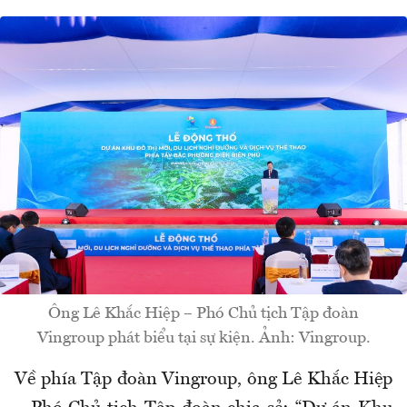
Ông Lê Khắc Hiệp – Phó Chủ tịch Tập đoàn
Vingroup phát biểu tại sự kiện. Ảnh: Vingroup.
Về phía Tập đoàn Vingroup, ông Lê Khắc Hiệp