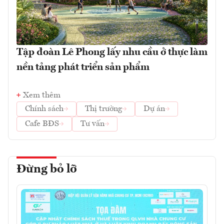
Tập đoàn Lê Phong lấy nhu cầu ở thực làm
nền tảng phát triển sản phẩm
Xem thêm
Chính sách
Thị trường
Dự án
Cafe BĐS
Tư vấn
Đừng bỏ lỡ