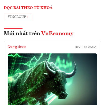
ĐỌC BÀI THEO TỪ KHOÁ
VINGROUP
Mới nhất trên
VnEconomy
Chứng khoán
10:21, 10/08/2026