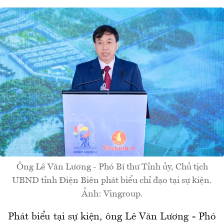
Ông Lê Văn Lương - Phó Bí thư Tỉnh ủy, Chủ tịch
UBND tỉnh Điện Biên phát biểu chỉ đạo tại sự kiện.
Ảnh: Vingroup.
Phát biểu tại sự kiện, ông Lê Văn Lương - Phó