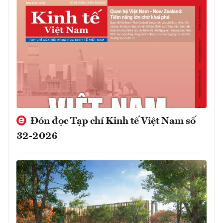
Đón đọc Tạp chí Kinh tế Việt Nam số
32-2026