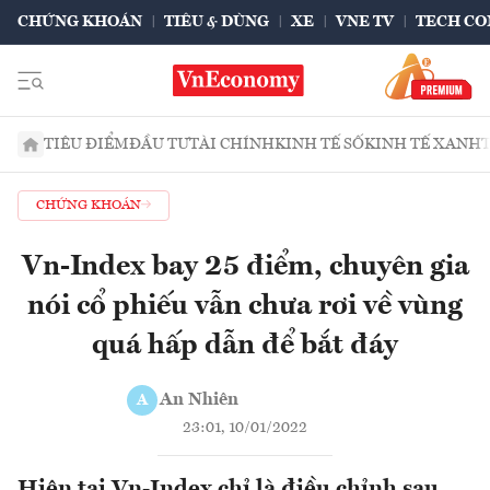
CHỨNG KHOÁN
TIÊU & DÙNG
XE
VNE TV
TECH CO
TIÊU ĐIỂM
ĐẦU TƯ
TÀI CHÍNH
KINH TẾ SỐ
KINH TẾ XANH
CHỨNG KHOÁN
Vn-Index bay 25 điểm, chuyên gia
nói cổ phiếu vẫn chưa rơi về vùng
quá hấp dẫn để bắt đáy
An Nhiên
A
23:01, 10/01/2022
Hiện tại Vn-Index chỉ là điều chỉnh sau