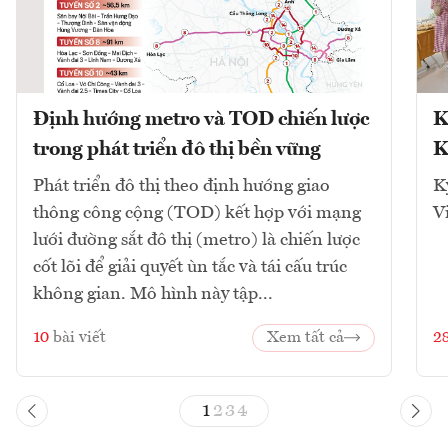
Định hướng metro và TOD chiến lược
K
trong phát triển đô thị bền vững
K
Phát triển đô thị theo định hướng giao
K
thông công cộng (TOD) kết hợp với mạng
V
lưới đường sắt đô thị (metro) là chiến lược
cốt lõi để giải quyết ùn tắc và tái cấu trúc
không gian. Mô hình này tập...
10
bài viết
Xem tất cả
2
1
2
3
4