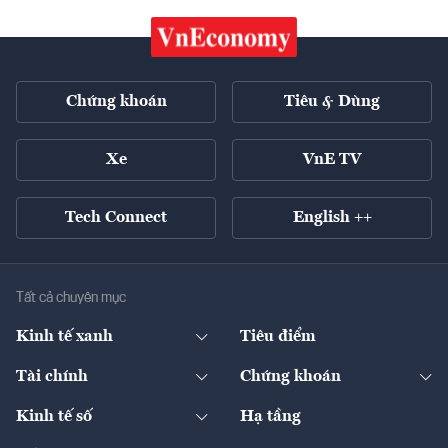
Chứng khoán
Tiêu & Dùng
Xe
VnE TV
Tech Connect
English ++
Tất cả chuyên mục
Kinh tế xanh
Tiêu điểm
Chuyển động xanh
Tài chính
Chứng khoán
Pháp lý
Ngân hàng
Doanh nghiệp niêm yết
Kinh tế số
Hạ tầng
Thương hiệu xanh
Thị trường vốn
Thị trường
Sản phẩm - Thị trường