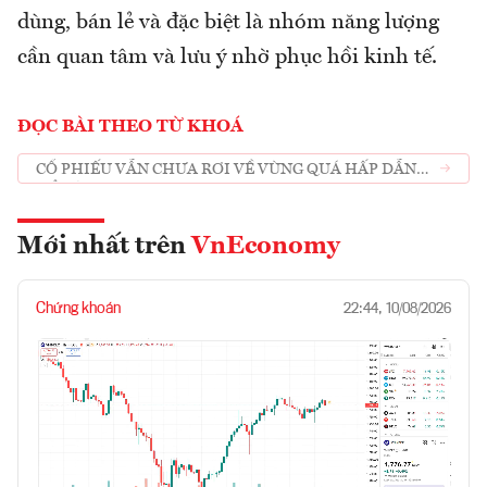
dùng, bán lẻ và đặc biệt là nhóm năng lượng
cần quan tâm và lưu ý nhờ phục hồi kinh tế.
ĐỌC BÀI THEO TỪ KHOÁ
CỔ PHIẾU VẪN CHƯA RƠI VỀ VÙNG QUÁ HẤP DẪN
ĐỂ BẮT ĐÁY
Mới nhất trên
VnEconomy
Chứng khoán
22:44, 10/08/2026