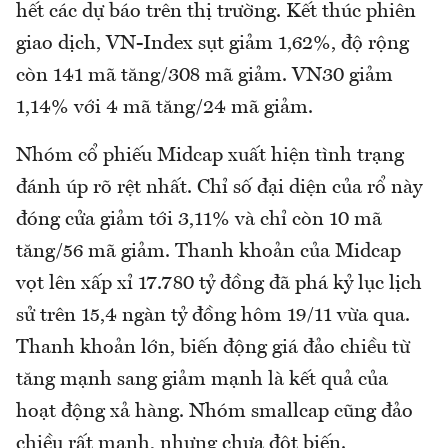
hết các dự báo trên thị trường. Kết thúc phiên
giao dịch, VN-Index sụt giảm 1,62%, độ rộng
còn 141 mã tăng/308 mã giảm. VN30 giảm
1,14% với 4 mã tăng/24 mã giảm.
Nhóm cổ phiếu Midcap xuất hiện tình trạng
đánh úp rõ rệt nhất. Chỉ số đại diện của rổ này
đóng cửa giảm tới 3,11% và chỉ còn 10 mã
tăng/56 mã giảm. Thanh khoản của Midcap
vọt lên xấp xỉ 17.780 tỷ đồng đã phá kỷ lục lịch
sử trên 15,4 ngàn tỷ đồng hôm 19/11 vừa qua.
Thanh khoản lớn, biến động giá đảo chiều từ
tăng mạnh sang giảm mạnh là kết quả của
hoạt động xả hàng. Nhóm smallcap cũng đảo
chiều rất mạnh, nhưng chưa đột biến.