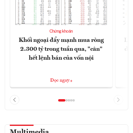
Chứng khoán
Khối ngoại đẩy mạnh mua ròng
Lợ
2.300 tỷ trong tuần qua, "cân"
đị
hết lệnh bán của vốn nội
Đọc ngay
Multimedia