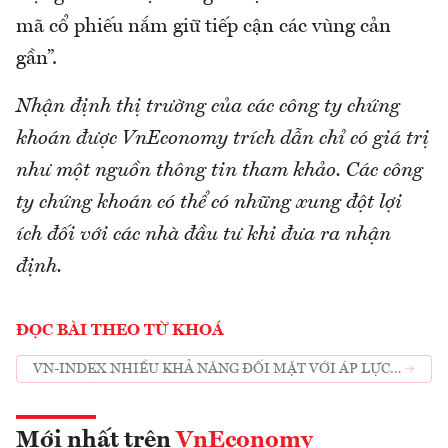
mã cổ phiếu nắm giữ tiếp cận các vùng cản
gần”.
Nhận định thị trường của các công ty chứng
khoán được VnEconomy trích dẫn chỉ có giá trị
như một nguồn thông tin tham khảo. Các công
ty chứng khoán có thể có những xung đột lợi
ích đối với các nhà đầu tư khi đưa ra nhận
định.
ĐỌC BÀI THEO TỪ KHOÁ
VN-INDEX NHIỀU KHẢ NĂNG ĐỐI MẶT VỚI ÁP LỰC
RUNG LẮC
Mới nhất trên
VnEconomy