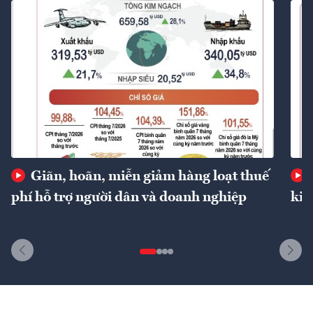
Giãn, hoãn, miễn giảm hàng loạt thuế
phí hỗ trợ người dân và doanh nghiệp
kin