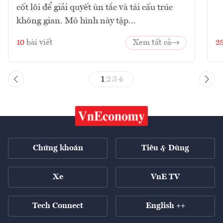
cốt lõi để giải quyết ùn tắc và tái cấu trúc
không gian. Mô hình này tập...
10
bài viết
Xem tất cả
2
1
2
3
4
Chứng khoán
Tiêu & Dùng
Xe
VnE TV
Tech Connect
English ++