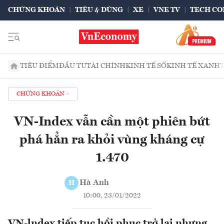
CHỨNG KHOÁN
TIÊU & DÙNG
XE
VNE TV
TECH CO
TIÊU ĐIỂM
ĐẦU TƯ
TÀI CHÍNH
KINH TẾ SỐ
KINH TẾ XANH
CHỨNG KHOÁN
VN-Index vẫn cần một phiên bứt
phá hẳn ra khỏi vùng kháng cự
1.470
Hà Anh
H
10:00, 23/01/2022
VN-lndex tiếp tục hồi phục trở lại nhưng