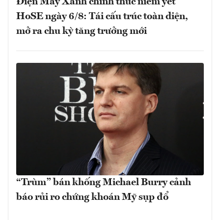
Điện Máy Xanh chính thức niêm yết
HoSE ngày 6/8: Tái cấu trúc toàn diện,
mở ra chu kỳ tăng trưởng mới
“Trùm” bán khống Michael Burry cảnh
báo rủi ro chứng khoán Mỹ sụp đổ