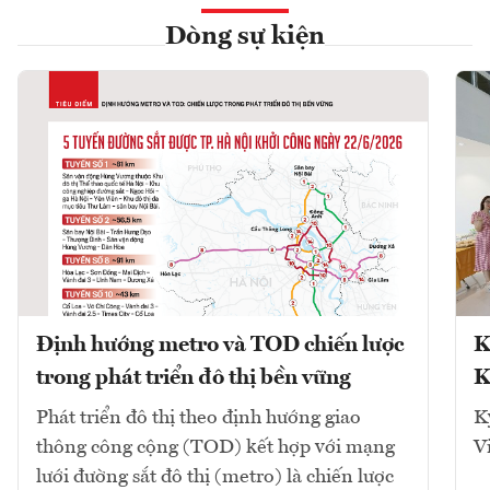
Dòng sự kiện
Định hướng metro và TOD chiến lược
K
trong phát triển đô thị bền vững
K
Phát triển đô thị theo định hướng giao
K
thông công cộng (TOD) kết hợp với mạng
V
lưới đường sắt đô thị (metro) là chiến lược