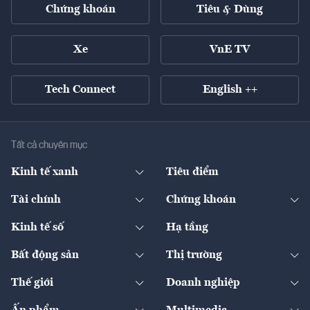
Chứng khoán
Tiêu & Dùng
Xe
VnE TV
Tech Connect
English ++
Tất cả chuyên mục
Kinh tế xanh
Tiêu điểm
Chuyển động xanh
Tài chính
Chứng khoán
Pháp lý
Ngân hàng
Doanh nghiệp niêm yết
Kinh tế số
Hạ tầng
Thương hiệu xanh
Thị trường vốn
Thị trường
Sản phẩm - Thị trường
Bất động sản
Thị trường
Diễn đàn
Thuế
Đầu tư
Tài sản số
Chính sách
Xuất nhập khẩu
Thế giới
Doanh nghiệp
Bảo hiểm
Quốc tế
Dịch vụ số
Thị trường
Khung pháp lý
Kinh tế
Chuyển động