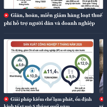
Giãn, hoãn, miễn giảm hàng loạt thuế
phí hỗ trợ người dân và doanh nghiệp
Giải pháp kiềm chế lạm phát, ổn định
kinh tế vĩ mô 5 tháng cuối năm
về 