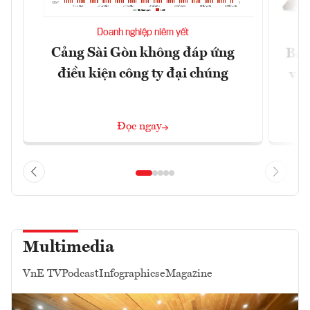
Doanh nghiệp niêm yết
Cảng Sài Gòn không đáp ứng
Báo
điều kiện công ty đại chúng
và 
Đọc ngay
Multimedia
VnE TV
Podcast
Infographics
eMagazine