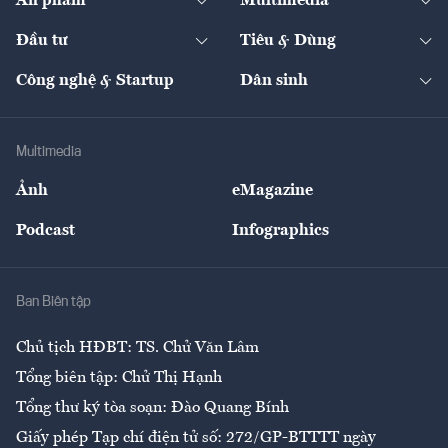
Ấn phẩm
Multimedia
Khung pháp lý
Start-up
Dự án
Công nghiệp
Chuyển động 24h
Đối thoại
The Guide
Video
Đầu tư
Tiêu & Dùng
Quản trị số
Cafe BĐS
Thị trường
Kinh doanh
Kết nối
Tạp chí kinh tế Việt Nam
eMagazine
Nhà đầu tư
Du lịch
Công nghệ & Startup
Dân sinh
Tư vấn
Nông sản
Doanh nhân
Tư vấn Tiêu & Dùng
Infographics
Hạ tầng
Sức khỏe
Khung pháp lý
Doanh nghiệp
Địa phương
Thị trường
Bảo hiểm
Multimedia
Sự kiện
Nhân lực
Ảnh
eMagazine
Đẹp +
An sinh
Podcast
Infographics
Giải trí
Y tế
Nhà
Ban Biên tập
Ẩm thực
Chủ tịch HĐBT: TS. Chử Văn Lâm
Tổng biên tập: Chử Thị Hạnh
Tổng thư ký tòa soạn: Đào Quang Bính
Giấy phép Tạp chí điện tử số: 272/GP-BTTTT ngày