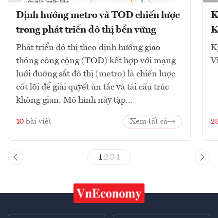
Định hướng metro và TOD chiến lược
K
trong phát triển đô thị bền vững
K
Phát triển đô thị theo định hướng giao
K
thông công cộng (TOD) kết hợp với mạng
V
lưới đường sắt đô thị (metro) là chiến lược
cốt lõi để giải quyết ùn tắc và tái cấu trúc
không gian. Mô hình này tập...
10
bài viết
Xem tất cả
2
1
2
3
4