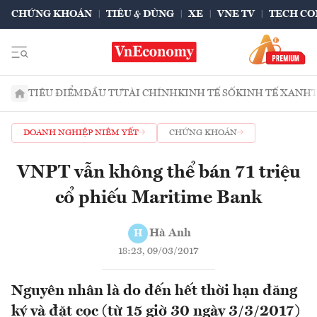
CHỨNG KHOÁN
TIÊU & DÙNG
XE
VNE TV
TECH CO
TIÊU ĐIỂM
ĐẦU TƯ
TÀI CHÍNH
KINH TẾ SỐ
KINH TẾ XANH
DOANH NGHIỆP NIÊM YẾT
CHỨNG KHOÁN
VNPT vẫn không thể bán 71 triệu
cổ phiếu Maritime Bank
Hà Anh
H
18:23, 09/03/2017
Nguyên nhân là do đến hết thời hạn đăng
ký và đặt cọc (từ 15 giờ 30 ngày 3/3/2017)