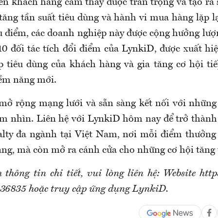
ến khách hàng cảm thấy được trân trọng và tạo ra 
 tăng tần suất tiêu dùng và hành vi mua hàng lặp l
iêu điểm, các doanh nghiệp này được cộng hưởng lư
10 đối tác tích đổi điểm của LynkiD, được xuất hi
p tiêu dùng của khách hàng và gia tăng cơ hội tiế
ềm năng mới.
mở rộng mạng lưới và sẵn sàng kết nối với những
m nhìn. Liên hệ với LynkiD hôm nay để trở thàn
alty đa ngành tại Việt Nam, nơi mỗi điểm thưởng
ng, mà còn mở ra cánh cửa cho những cơ hội tăng 
 thông tin chi tiết, vui lòng liên hệ: Website http
36835 hoặc truy cập ứng dụng LynkiD.