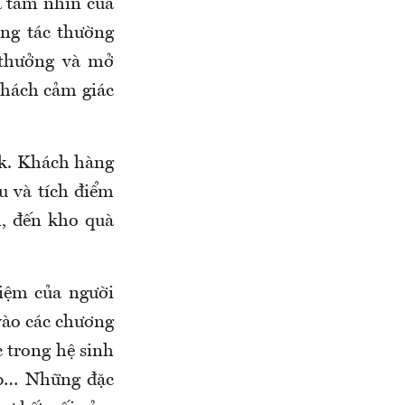
à tầm nhìn của
ng tác thường
 thưởng và mở
khách cảm giác
nk. Khách hàng
u và tích điểm
, đến kho quà
iệm của người
vào các chương
 trong hệ sinh
up… Những đặc