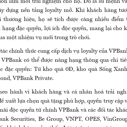
ôn làm mới trải nghiệm cho họ. Đó là sứ mệnh v
ây dựng nền tảng loyalty mở. Khi khách hàng tươ
i thương hiệu, họ sẽ tích được càng nhiều điểm
 hạng đặc quyền, lợi ích độc quyền, mang lại cho 
qua một nhiệm vụ mới trong trò chơi.
 tác chính thức cung cấp dịch vụ loyalty của VPBa
a VPBank có thể được nâng hạng thông qua chi tiê
ác đặc quyền: Từ kho quà 0Đ, kho quà Sống Xanh
nd, VPBank Private.
heo hành vi khách hàng và cá nhân hoá trải ngh
đề xuất lựa chọn quà tặng phù hợp, quyền truy cập 
mãi độc quyền từ chính VPBank và các đối tác khác
ank Securities, Be Group, VNPT, OPES, VinGro