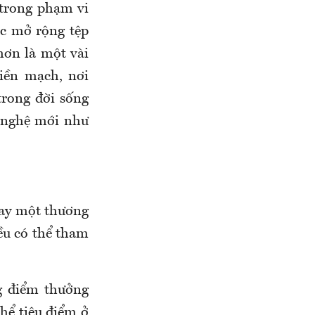
 trong phạm vi
ệc mở rộng tệp
hơn là một vài
iền mạch, nơi
trong đời sống
g nghệ mới như
hay một thương
ều có thể tham
g điểm thưởng
thể tiêu điểm ở