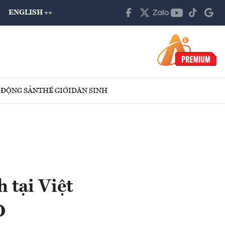
ENGLISH ++
 ĐỘNG SẢN
THẾ GIỚI
DÂN SINH
 tại Việt
D