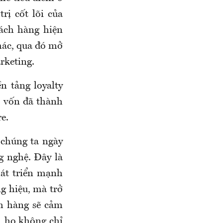
rị cốt lõi của
ách hàng hiện
hác, qua đó mở
rketing.
 tảng loyalty
– vốn đã thành
e.
 chúng ta ngày
g nghệ. Đây là
át triển mạnh
g hiệu, mà trở
ch hàng sẽ cảm
, họ không chỉ