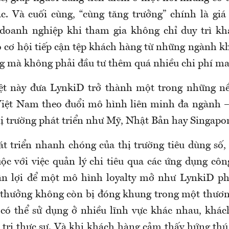
c. Và cuối cùng, “cùng tăng trưởng” chính là giá t
doanh nghiệp khi tham gia không chỉ duy trì kh
 cơ hội tiếp cận tệp khách hàng từ những ngành k
ng mà không phải đầu tư thêm quá nhiều chi phí ma
ệt này đưa LynkiD trở thành một trong những nền
Việt Nam theo đuổi mô hình liên minh đa ngành 
hị trường phát triển như Mỹ, Nhật Bản hay Singapor
át triển nhanh chóng của thị trường tiêu dùng số,
ộc với việc quản lý chi tiêu qua các ứng dụng côn
uận lợi để một mô hình loyalty mở như LynkiD ph
thưởng không còn bị đóng khung trong một thươn
 có thể sử dụng ở nhiều lĩnh vực khác nhau, khá
 trị thực sự. Và khi khách hàng cảm thấy hứng thú