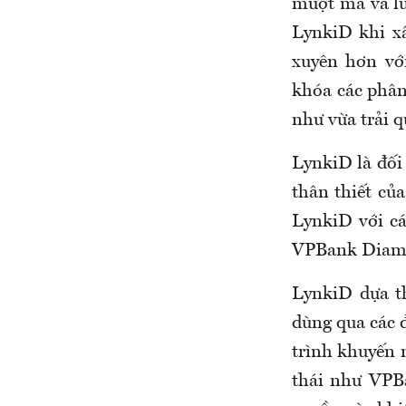
mượt mà và lu
LynkiD khi x
xuyên hơn vớ
khóa các phân
như vừa trải 
LynkiD là đối
thân thiết củ
LynkiD với c
VPBank Diamo
LynkiD dựa t
dùng qua các 
trình khuyến 
thái như VPB