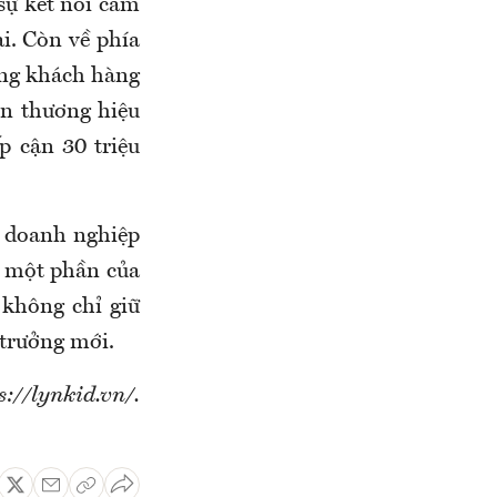
sự kết nối cảm
ại. Còn về phía
ợng khách hàng
ện thương hiệu
p cận 30 triệu
 doanh nghiệp
h một phần của
 không chỉ giữ
trưởng mới.
s://lynkid.vn/.