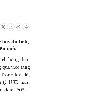
 hay du lịch,
ệu quả.
hách hàng thân
 qua việc tăng
 Trong khi đó,
8,6 tỷ USD năm
ai đoạn 2024–