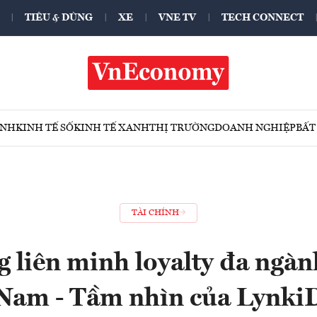
TIÊU & DÙNG
XE
VNE TV
TECH CONNECT
ÍNH
KINH TẾ SỐ
KINH TẾ XANH
THỊ TRƯỜNG
DOANH NGHIỆP
BẤT
TÀI CHÍNH
 liên minh loyalty đa ngành
Nam - Tầm nhìn của Lynki