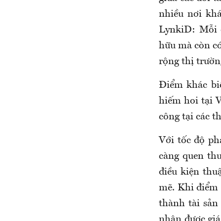
nhiều nơi khá
LynkiD: Mỗi 
hữu mà còn có
rộng thị trườ
Điểm khác bi
hiếm hoi tại 
công tại các t
Với tốc độ ph
càng quen thu
điều kiện th
mẽ. Khi điểm 
thành tài sản
nhận được giá