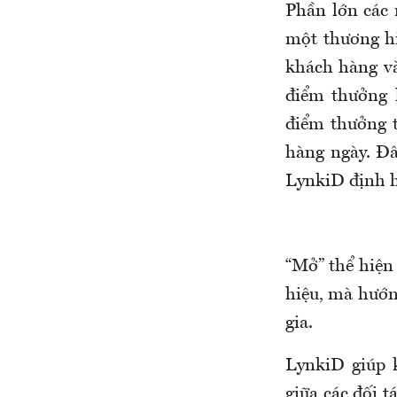
Phần lớn các 
một thương hi
khách hàng và
điểm thưởng 
điểm thưởng t
hàng ngày. Đâ
LynkiD định h
“Mở” thể hiện
hiệu, mà hướn
gia.
LynkiD giúp 
giữa các đối t