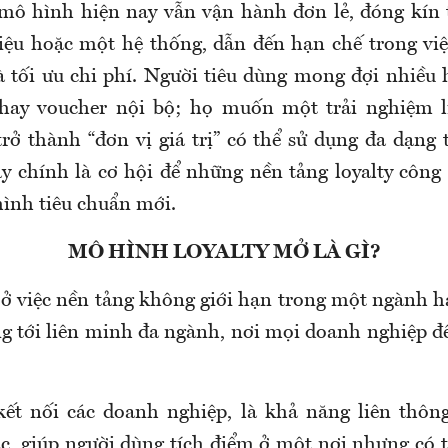
mô hình hiện nay vẫn vận hành đơn lẻ, đóng kín
ệu hoặc một hệ thống, dẫn đến hạn chế trong vi
 tối ưu chi phí. Người tiêu dùng mong đợi nhiều 
hay voucher nội bộ; họ muốn một trải nghiệm l
rở thành “đơn vị giá trị” có thể sử dụng đa dạng 
y chính là cơ hội để những nền tảng loyalty côn
ình tiêu chuẩn mới.
MÔ HÌNH LOYALTY MỞ LÀ GÌ?
 ở việc nền tảng không giới hạn trong một ngành 
g tới liên minh đa ngành, nơi mọi doanh nghiệp đ
kết nối các doanh nghiệp, là khả năng liên thôn
ác, giúp người dùng tích điểm ở một nơi nhưng có 