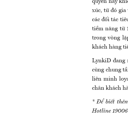
quyền này khi
xúc, từ đó gia
các đối tác t
tiềm năng từ 
trong vòng lặ
khách hàng ti
LynkiD đang 
cùng chung tầ
liên minh loy
chân khách hà
* Để biết thêm
Hotline 19006