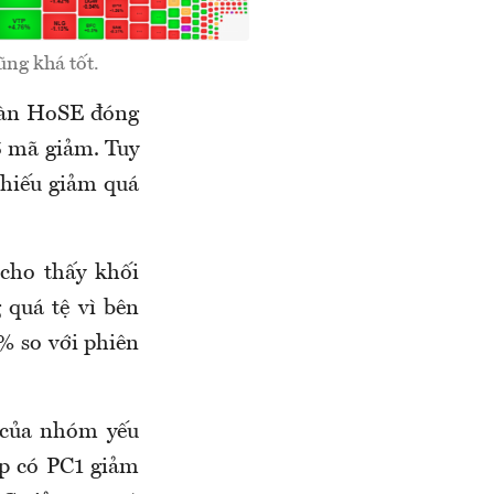
ng khá tốt.
 Sàn HoSE đóng
5 mã giảm. Tuy
phiếu giảm quá
.
cho thấy khối
 quá tệ vì bên
 so với phiên
 của nhóm yếu
p có PC1 giảm