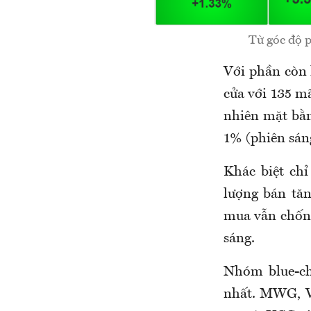
Từ góc độ 
Với phần còn 
cửa với 135 m
nhiên mặt bằn
1% (phiên sán
Khác biệt ch
lượng bán tăn
mua vẫn chốn
sáng.
Nhóm blue-ch
nhất. MWG, V