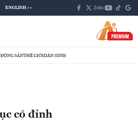
ENGLISH ++
 ĐỘNG SẢN
THẾ GIỚI
DÂN SINH
ục có đỉnh