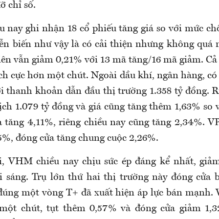
ỡ chỉ số.
 nay ghi nhận 18 cổ phiếu tăng giá so với mức chố
iễn biến như vậy là có cải thiện nhưng không quá 
iên vẫn giảm 0,21% với 13 mã tăng/16 mã giảm. Cả 
ch cực hơn một chút. Ngoài dầu khí, ngân hàng, có
i thanh khoản dẫn đầu thị trường 1.358 tỷ đồng. R
ịch 1.079 tỷ đồng và giá cũng tăng thêm 1,63% so v
tăng 4,11%, riêng chiều nay cũng tăng 2,34%. V
5%, đóng cửa tăng chung cuộc 2,26%.
i, VHM chiều nay chịu sức ép đáng kể nhất, giả
 sáng. Trụ lớn thứ hai thị trường này đóng cửa 
úng một vòng T+ đã xuất hiện áp lực bán mạnh. 
 một chút, tụt thêm 0,57% và đóng cửa giảm 1