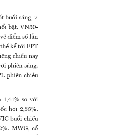
t buổi sáng, 7
nổi bật. VN30-
về điểm số lẫn
 thể kể tới FPT
iêng chiều nay
ới phiên sáng.
PL phiên chiều
m 1,41% so với
bốc hơi 2,53%.
VIC buổi chiều
,32%. MWG, cổ