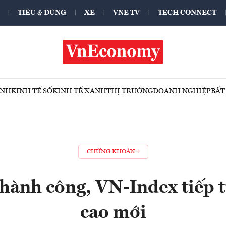
TIÊU & DÙNG
XE
VNE TV
TECH CONNECT
ÍNH
KINH TẾ SỐ
KINH TẾ XANH
THỊ TRƯỜNG
DOANH NGHIỆP
BẤT
CHỨNG KHOÁN
thành công, VN-Index tiếp t
cao mới