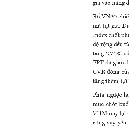
gia vào nâng đ
Rổ VN30 chiều
mã tụt giá. D
Index chốt ph
độ rộng đều tí
tăng 2,74% vớ
FPT đã giao d
GVR đóng cửa 
tăng thêm 1,3
Phía ngược lạ
mức chốt buổi
VHM nảy lại đ
cũng suy yếu