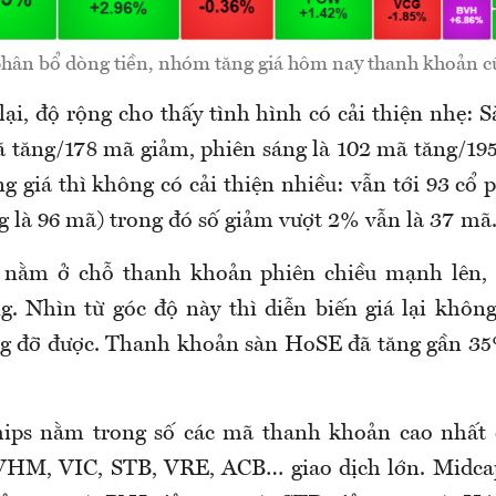
phân bổ dòng tiền, nhóm tăng giá hôm nay thanh khoản cũ
lại, độ rộng cho thấy tình hình có cải thiện nhẹ:
ã tăng/178 mã giảm, phiên sáng là 102 mã tăng/19
g giá thì không có cải thiện nhiều: vẫn tới 93 cổ 
g là 96 mã) trong đó số giảm vượt 2% vẫn là 37 mã
ỉ nằm ở chỗ thanh khoản phiên chiều mạnh lên, 
g. Nhìn từ góc độ này thì diễn biến giá lại không
g đỡ được. Thanh khoản sàn HoSE đã tăng gần 35%
ips nằm trong số các mã thanh khoản cao nhất
HM, VIC, STB, VRE, ACB… giao dịch lớn. Midca