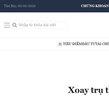
Thứ Bảy, 08/08/2026
CHỨNG KHOÁN
TIÊU ĐIỂM
ĐẦU TƯ
TÀI CH
Xoay trụ 