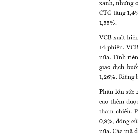
xanh, nhưng c
CTG tăng 1,4%
1,55%.
VCB xuất hiện
14 phiên. VCB
nữa. Tính riê
giao dịch bu
1,26%. Riêng 
Phần lớn sức 
cao thêm được
tham chiếu. P
0,9%, đóng cử
nữa. Các mã d