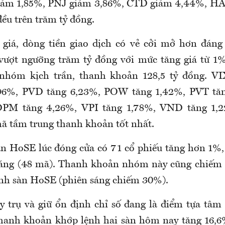
iảm 1,85%, PNJ giảm 3,86%, CTD giảm 4,44%, H
ều trên trăm tỷ đồng.
giá, dòng tiền giao dịch có vẻ cởi mở hơn đáng 
vượt ngưỡng trăm tỷ đồng với mức tăng giá từ 1%
 nhóm kịch trần, thanh khoản 128,5 tỷ đồng. VI
96%, PVD tăng 6,23%, POW tăng 1,42%, PVT tă
DPM tăng 4,26%, VPI tăng 1,78%, VND tăng 1,
mã tầm trung thanh khoản tốt nhất.
n HoSE lúc đóng cửa có 71 cổ phiếu tăng hơn 1%,
 sáng (48 mã). Thanh khoản nhóm này cũng chiếm
lệnh sàn HoSE (phiên sáng chiếm 30%).
 trụ và giữ ổn định chỉ số đang là điểm tựa tâm 
hanh khoản khớp lệnh hai sàn hôm nay tăng 16,6