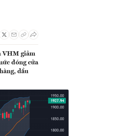
 và VHM giảm
mức đóng cửa
 hàng, dầu