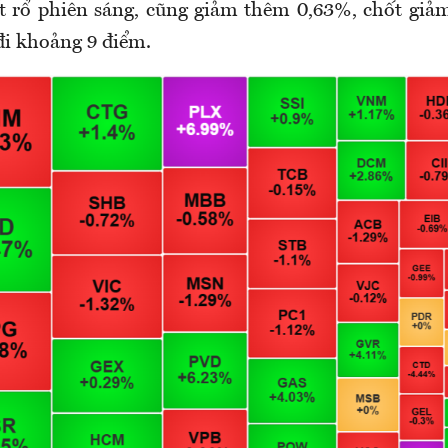
t rổ phiên sáng, cũng giảm thêm 0,63%, chốt giả
đi khoảng 9 điểm.