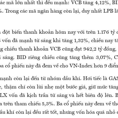
ác mã lớn nhất thì đều mạnh: VCB tăng 4,12%, B
. Trong các mã ngân hàng còn lại, duy nhất LPB là
 đột biến thanh khoản hôm nay với trên 1.176 tỷ 
 vốn đã mạnh từ sáng khi tăng 1,32%, chiều nay t
ng chiều thanh khoản VCB cũng đạt 942,2 tỷ đồng,
ổi sáng. BID riêng chiều cũng tăng thêm 3,07%, 
ba cổ phiếu này đã đem về cho VN-Index hơn 9 điể
mạnh còn lại đến từ nhóm dầu khí. Hơi tiếc là GA
, thậm chí còn lùi nhẹ một bước giá, giữ mức tăn
LX vốn đã kịch trần từ sáng và hết biên độ lên.
a trên tham chiếu 5,3%. Ba cổ phiếu này đem về t
ầu khí còn lại đều rất tốt, nhưng vốn hóa quá nhỏ 