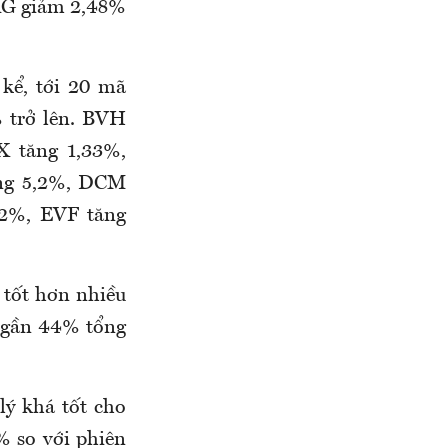
AG giảm 2,48%
kể, tới 20 mã
 trở lên. BVH
X tăng 1,33%,
ng 5,2%, DCM
22%, EVF tăng
 tốt hơn nhiều
 gần 44% tổng
lý khá tốt cho
% so với phiên