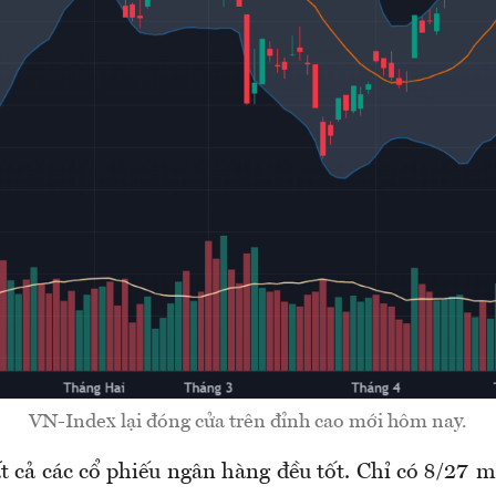
VN-Index lại đóng cửa trên đỉnh cao mới hôm nay.
t cả các cổ phiếu ngân hàng đều tốt. Chỉ có 8/27 