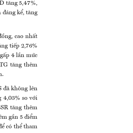
ID tăng 5,47%,
 đáng kể, tăng
đồng, cao nhất
ăng tiếp 2,76%
 gấp 4 lần mức
CTG tăng thêm
m.
S đã không lên
g 4,03% so với
 BSR tăng thêm
hêm gần 5 điểm
để có thể tham