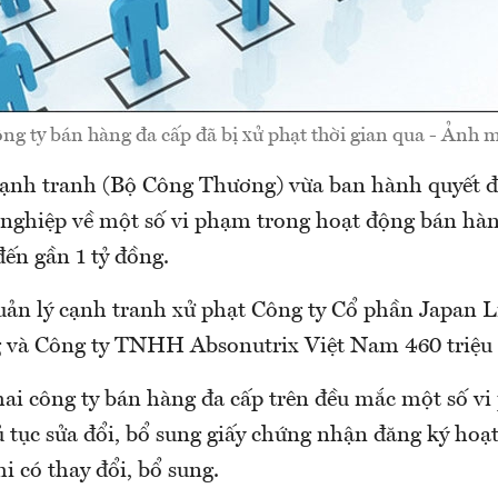
ng ty bán hàng đa cấp đã bị xử phạt thời gian qua - Ảnh 
ạnh tranh (Bộ Công Thương) vừa ban hành quyết đ
 nghiệp về một số vi phạm trong hoạt động bán hàn
ến gần 1 tỷ đồng.
uản lý cạnh tranh xử phạt Công ty Cổ phần Japan L
g và Công ty TNHH Absonutrix Việt Nam 460 triệu
 hai công ty bán hàng đa cấp trên đều mắc một số v
 tục sửa đổi, bổ sung giấy chứng nhận đăng ký hoạ
i có thay đổi, bổ sung.