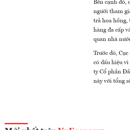
Bên cạnh đó, 
người tham gi
trả hoa hồng, 
hàng đa cấp v
quan nhà nướ
Trước đó, Cục 
có dấu hiệu v
ty Cổ phần Đầ
này với tổng s