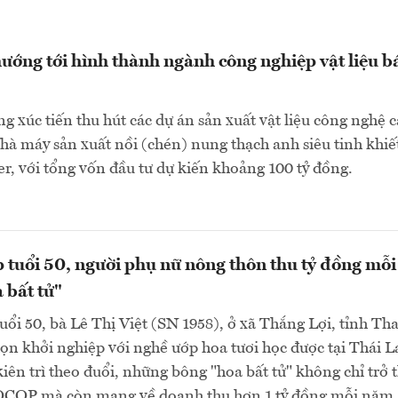
ướng tới hình thành ngành công nghiệp vật liệu b
g xúc tiến thu hút các dự án sản xuất vật liệu công nghệ c
hà máy sản xuất nồi (chén) nung thạch anh siêu tinh khiế
, với tổng vốn đầu tư dự kiến khoảng 100 tỷ đồng.
 tuổi 50, người phụ nữ nông thôn thu tỷ đồng mỗi
 bất tử"
ổi 50, bà Lê Thị Việt (SN 1958), ở xã Thắng Lợi, tỉnh Th
ọn khởi nghiệp với nghề ướp hoa tươi học được tại Thái L
ên trì theo đuổi, những bông "hoa bất tử" không chỉ trở 
OCOP mà còn mang về doanh thu hơn 1 tỷ đồng mỗi năm.