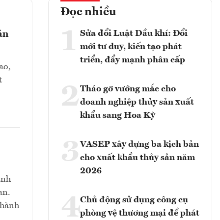
Đọc nhiều
1
Sửa đổi Luật Dầu khí: Đổi
án
mới tư duy, kiến tạo phát
triển, đẩy mạnh phân cấp
ao,
t
2
Tháo gỡ vướng mắc cho
doanh nghiệp thủy sản xuất
khẩu sang Hoa Kỳ
3
VASEP xây dựng ba kịch bản
cho xuất khẩu thủy sản năm
2026
anh
an.
4
Chủ động sử dụng công cụ
thành
phòng vệ thương mại để phát