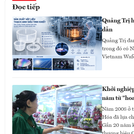
Đọc tiếp
Quảng Trị h
dẫn
Quảng Trị đan
trong đó có N
Vietnam Wafer
Khởi nghiệp
năm từ "hoa
Năm 2008 ở tu
Hóa đã lựa ch
Gần 20 năm ki
thương hiệu 