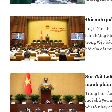
Đổi mới quả
Luật Dầu khí 
hàm lượng kho
trong việc bả
hội của đất 
Sửa đổi Luậ
mạnh phân
Trong bối cản
mới chủ yếu n
yếu tố nhạy c