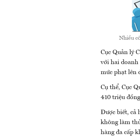
Nhiều cô
Cục Quản lý C
với hai doanh
mức phạt lên đ
Cụ thể, Cục Q
410 triệu đồn
Được biết, cả
không làm thủ
hàng đa cấp kh