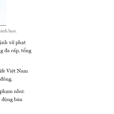
minh họa.
ịnh xử phạt
g đa cấp, tổng
ife Việt Nam
 đồng.
i phạm như:
t động bán