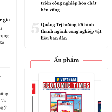
triển công nghiệp hóa chất
bền vững
c gia
5
Quảng Trị hướng tới hình
ỏi
thành ngành công nghiệp vật
trọng
liệu bán dẫn
 xã
Ấn phẩm
y
 năng
 và
ng ý