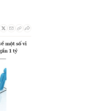
ề một số vi
gần 1 tỷ