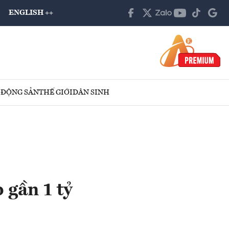
ENGLISH ++
 ĐỘNG SẢN
THẾ GIỚI
DÂN SINH
 gần 1 tỷ