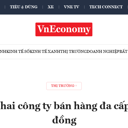
TIÊU & DÙNG
XE
VNE TV
TECH CONNECT
ÍNH
KINH TẾ SỐ
KINH TẾ XANH
THỊ TRƯỜNG
DOANH NGHIỆP
BẤT
THỊ TRƯỜNG
hai công ty bán hàng đa cấp
đồng