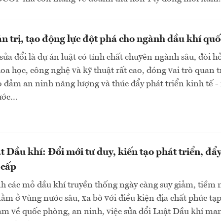
n trị, tạo động lực đột phá cho ngành dầu khí quố
sửa đổi là dự án luật có tính chất chuyên ngành sâu, đòi h
a học, công nghệ và kỹ thuật rất cao, đóng vai trò quan 
o đảm an ninh năng lượng và thúc đẩy phát triển kinh tế -
nước…
t Dầu khí: Đổi mới tư duy, kiến tạo phát triển, đẩ
 cấp
h các mỏ dầu khí truyền thống ngày càng suy giảm, tiềm
ằm ở vùng nước sâu, xa bờ với điều kiện địa chất phức tạp
ảm về quốc phòng, an ninh, việc sửa đổi Luật Dầu khí ma