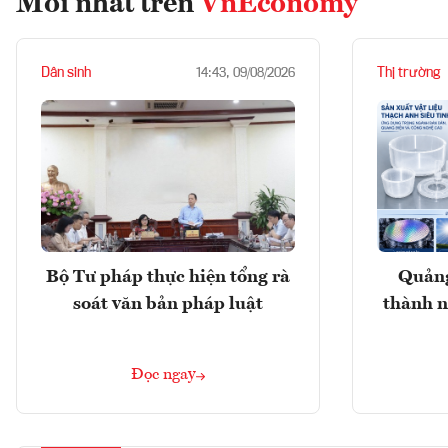
Mới nhất trên
VnEconomy
Dân sinh
Thị trường
14:43, 09/08/2026
Bộ Tư pháp thực hiện tổng rà
Quảng
soát văn bản pháp luật
thành n
Đọc ngay