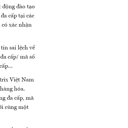
t động đào tạo
đa cấp tại các
 có xác nhận
in sai lệch về
 đa cấp/ mã số
 cấp…
trix Việt Nam
 hàng hóa.
ng đa cấp, mã
ới cùng một