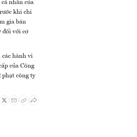
p cá nhân của
rước khi chi
am gia bán
 đối với cơ
 các hành vi
 cấp của Công
 phạt công ty