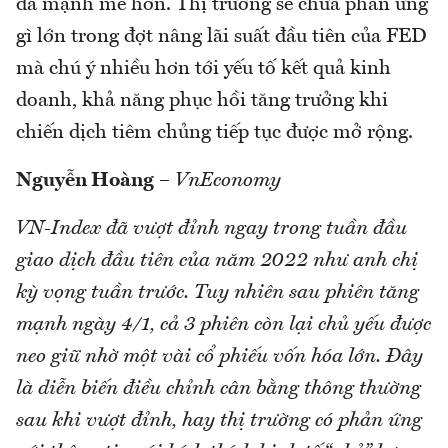
đã mạnh mẽ hơn. Thị trường sẽ chưa phản ứng
gì lớn trong đợt nâng lãi suất đầu tiên của FED
mà chú ý nhiều hơn tới yếu tố kết quả kinh
doanh, khả năng phục hồi tăng trưởng khi
chiến dịch tiêm chủng tiếp tục được mở rộng.
Nguyễn Hoàng
–
VnEconomy
VN-Index đã vượt đỉnh ngay trong tuần đầu
giao dịch đầu tiên của năm 2022 như anh chị
kỳ vọng tuần trước. Tuy nhiên sau phiên tăng
mạnh ngày 4/1, cả 3 phiên còn lại chủ yếu được
neo giữ nhờ một vài cổ phiếu vốn hóa lớn. Đây
là diễn biến điều chỉnh cân bằng thông thường
sau khi vượt đỉnh, hay thị trường có phản ứng