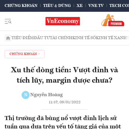
CHỨNG KHOÁN
TIÊU & DÙNG
XE
VNE TV
TECH CO
TIÊU ĐIỂM
ĐẦU TƯ
TÀI CHÍNH
KINH TẾ SỐ
KINH TẾ XANH
CHỨNG KHOÁN
Xu thế dòng tiền: Vượt đỉnh và
tích lũy, margin được chưa?
Nguyễn Hoàng
N
11:57, 09/01/2022
Thị trường đã bùng nổ vượt đỉnh lịch sử
tuần qua dựa trên yếu tố tăng giá của một