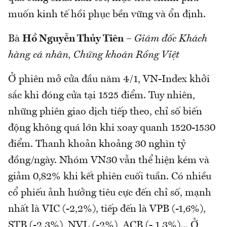
muốn kinh tế hồi phục bền vững và ổn định.
Bà
Hồ Nguyễn Thủy Tiên
–
Giám đốc Khách
hàng cá nhân, Chứng khoán Rồng Việt
Ở phiên mở cửa đầu năm 4/1, VN-Index khởi
sắc khi đóng cửa tại 1525 điểm. Tuy nhiên,
những phiên giao dịch tiếp theo, chỉ số biến
động không quá lớn khi xoay quanh 1520-1530
điểm. Thanh khoản khoảng 30 nghìn tỷ
đồng/ngày. Nhóm VN30 vẫn thể hiện kém và
giảm 0,82% khi kết phiên cuối tuần. Có nhiều
cổ phiếu ảnh hưởng tiêu cực đến chỉ số, mạnh
nhất là VIC (-2,2%), tiếp đến là VPB (-1,6%),
STB (-2,3%), NVL (-2%), ACB (- 1,3%)... Ở