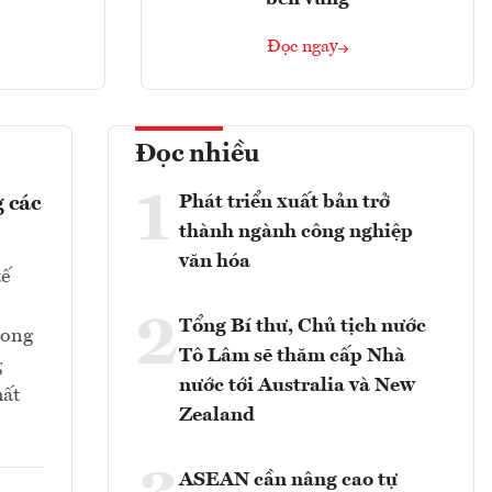
Đọc ngay
Đọc nhiều
1
Phát triển xuất bản trở
 các
thành ngành công nghiệp
văn hóa
tế
2
Tổng Bí thư, Chủ tịch nước
rong
Tô Lâm sẽ thăm cấp Nhà
g
nước tới Australia và New
hất
Zealand
ASEAN cần nâng cao tự