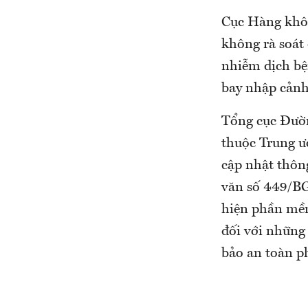
Cục Hàng khôn
không rà soát 
nhiễm dịch bện
bay nhập cảnh
Tổng cục Đườn
thuộc Trung ư
cập nhật thôn
văn số 449/BG
hiện phần mềm
đối với những
bảo an toàn p