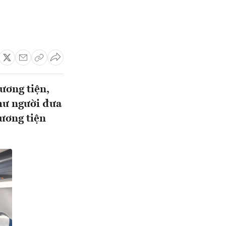
ương tiện,
như người đưa
hương tiện