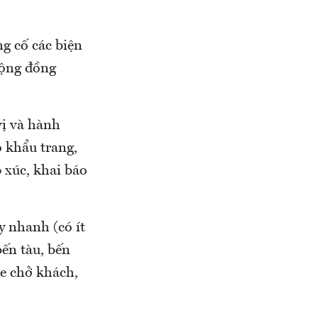
ng cố các biện
cộng đồng
vị và hành
 khẩu trang,
 xúc, khai báo
y nhanh (có ít
ến tàu, bến
xe chở khách,
.