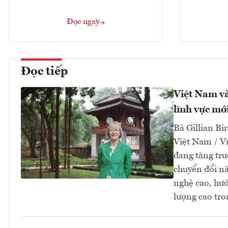
Đọc ngay
Đọc tiếp
Việt Nam và
lĩnh vực mớ
Bà Gillian Bir
Việt Nam / V
đang tăng tr
chuyển đổi nă
nghệ cao, hướ
lượng cao tro