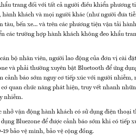
hẩu trang đối với tất cả người điều khiển phương tiệ
, hành khách và mọi người khác (như người đưa tiễ
n tàu, bến xe... và trên các phương tiện vận tải hàn
ển các trường hợp hành khách không đeo khẩu tra
 cán bộ nhân viên, người lao động của đơn vị cài đ
zone và phải thường xuyên bật Bluetooth để ứng dụ
m cảnh báo sớm nguy cơ tiếp xúc với người nhiễm, 
 cơ quan chức năng phát hiện, truy vết nhanh nhữn
ây nhiễm.
c nhở vận động hành khách có sử dụng điện thoại 
g dụng Bluezone để được cảnh báo sớm khi có tiếp x
9 bảo vệ mình, bảo vệ cộng đồng.