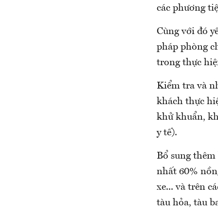
các phương ti
Cùng với đó yê
pháp phòng ch
trong thực hi
Kiểm tra và n
khách thực hi
khử khuẩn, kh
y tế).
Bổ sung thêm 
nhất 60% nồng
xe... và trên 
tàu hỏa, tàu b