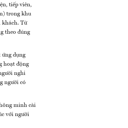
n, tiếp viên,
n) trong khu
h khách. Từ
ng theo đúng
ặt ứng dụng
ng hoạt động
người nghi
g người có
thông minh cài
úc với người