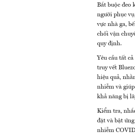
Bắt buộc đeo k
người phục vụ
vực nhà ga, bế
chối vận chuy
quy định.
Yêu cầu tất cả
truy vết Blue
hiệu quả, nhằ
nhiễm và giúp
khả năng bị l
Kiểm tra, nhắ
đặt và bật ứn
nhiễm COVID-1