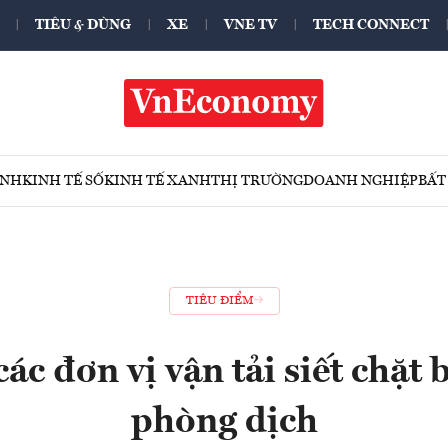
TIÊU & DÙNG
XE
VNE TV
TECH CONNECT
ÍNH
KINH TẾ SỐ
KINH TẾ XANH
THỊ TRƯỜNG
DOANH NGHIỆP
BẤT
TIÊU ĐIỂM
ác đơn vị vận tải siết chặt
phòng dịch