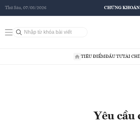
Thứ Sáu, 07/08/2026
CHỨNG KHOÁN
TIÊU ĐIỂM
ĐẦU TƯ
TÀI CH
Yêu cầu c