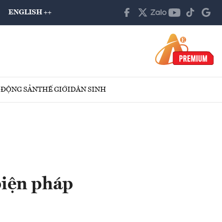
ENGLISH ++
 ĐỘNG SẢN
THẾ GIỚI
DÂN SINH
 biện pháp