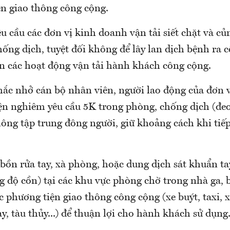
ện giao thông công cộng.
u cầu các đơn vị kinh doanh vận tải siết chặt và củ
ống dịch, tuyệt đối không để lây lan dịch bệnh ra 
ện các hoạt động vận tải hành khách công cộng.
hắc nhở cán bộ nhân viên, người lao động của đơn 
ện nghiêm yêu cầu 5K trong phòng, chống dịch (đeo
ông tập trung đông người, giữ khoảng cách khi tiếp
bồn rửa tay, xà phòng, hoặc dung dịch sát khuẩn ta
 độ cồn) tại các khu vực phòng chờ trong nhà ga, b
các phương tiện giao thông công cộng (xe buýt, taxi, 
ay, tàu thủy...) để thuận lợi cho hành khách sử dụng