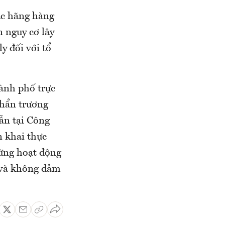
ác hãng hàng
n nguy cơ lây
y đối với tổ
ành phố trực
khẩn trương
ẫn tại Công
 khai thực
ừng hoạt động
 và không đảm