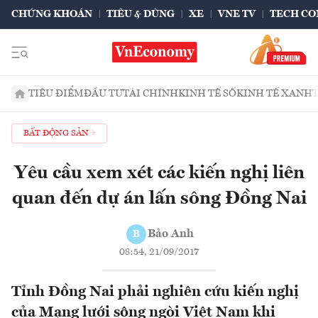
CHỨNG KHOÁN
TIÊU & DÙNG
XE
VNE TV
TECH CO
TIÊU ĐIỂM
ĐẦU TƯ
TÀI CHÍNH
KINH TẾ SỐ
KINH TẾ XANH
BẤT ĐỘNG SẢN
Yêu cầu xem xét các kiến nghị liên
quan đến dự án lấn sông Đồng Nai
Bảo Anh
B
08:54, 21/09/2017
Tỉnh Đồng Nai phải nghiên cứu kiến nghị
của Mạng lưới sông ngòi Việt Nam khi