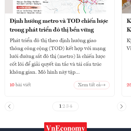
Định hướng metro và TOD chiến lược
K
trong phát triển đô thị bền vững
K
Phát triển đô thị theo định hướng giao
K
thông công cộng (TOD) kết hợp với mạng
V
lưới đường sắt đô thị (metro) là chiến lược
cốt lõi để giải quyết ùn tắc và tái cấu trúc
không gian. Mô hình này tập...
10
bài viết
Xem tất cả
2
1
2
3
4