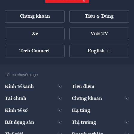
Chứng khoán
Tiêu & Dùng
Xe
VnE TV
Tech Connect
English ++
Tất cả chuyên mục
Kinh tế xanh
Tiêu điểm
Chuyển động xanh
Tài chính
Chứng khoán
Pháp lý
Ngân hàng
Doanh nghiệp niêm yết
Kinh tế số
Hạ tầng
Thương hiệu xanh
Thị trường vốn
Thị trường
Sản phẩm - Thị trường
Bất động sản
Thị trường
Diễn đàn
Thuế
Đầu tư
Tài sản số
Chính sách
Xuất nhập khẩu