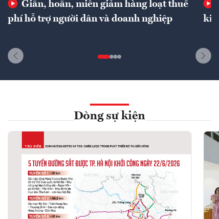
Giãn, hoãn, miễn giảm hàng loạt thuế
phí hỗ trợ người dân và doanh nghiệp
kin
Dòng sự kiện