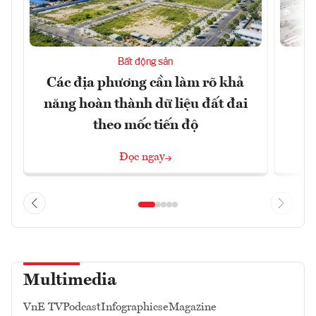
Bất động sản
Các địa phương cần làm rõ khả
Q
năng hoàn thành dữ liệu đất đai
h
theo mốc tiến độ
Đọc ngay
Multimedia
VnE TV
Podcast
Infographics
eMagazine