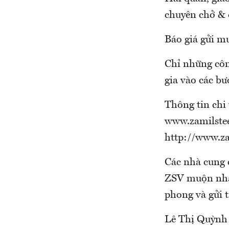
chuyên chở & d
Báo giá gửi m
Chỉ những côn
gia vào các bư
Thông tin chi 
www.zamilste
http://www.za
Các nhà cung c
ZSV muộn nhất
phong và gửi t
Lê Thị Quỳnh