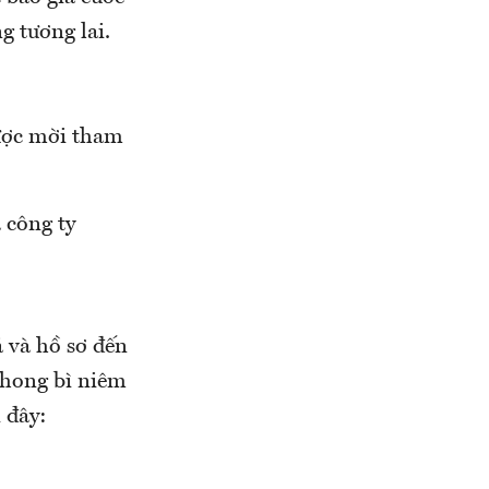
ng tương lai.
được mời tham
a công ty
á và hồ sơ đến
phong bì niêm
 đây: