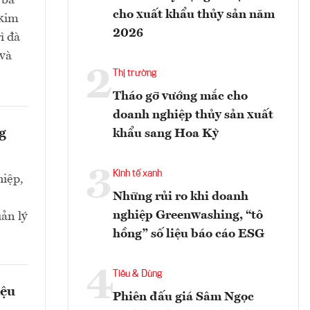
 ba
cho xuất khẩu thủy sản năm
 kim
2026
ì đà
 và
2
Thị trường
Tháo gỡ vướng mắc cho
doanh nghiệp thủy sản xuất
g
khẩu sang Hoa Kỳ
3
Kinh tế xanh
iệp,
Những rủi ro khi doanh
nghiệp Greenwashing, “tô
ản lý
hồng” số liệu báo cáo ESG
4
Tiêu & Dùng
iệu
Phiên đấu giá Sâm Ngọc