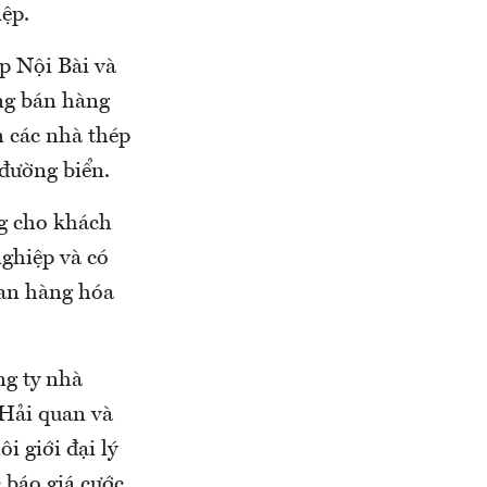
iệp.
p Nội Bài và
ng bán hàng
n các nhà thép
đường biển.
ng cho khách
ghiệp và có
uan hàng hóa
ng ty nhà
 Hải quan và
i giới đại lý
c báo giá cước