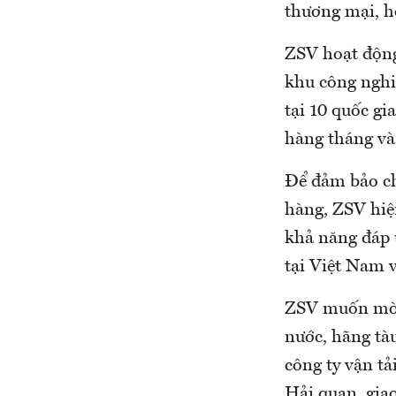
thương mại, họ
ZSV hoạt động
khu công nghi
tại 10 quốc g
hàng tháng và
Để đảm bảo ch
hàng, ZSV hiệ
khả năng đáp 
tại Việt Nam v
ZSV muốn mời 
nước, hãng tàu
công ty vận tả
Hải quan, giao