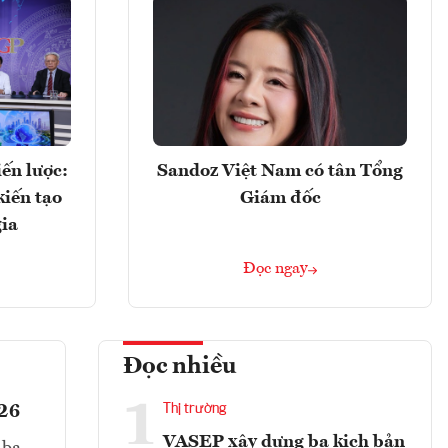
ến lược:
Sandoz Việt Nam có tân Tổng
kiến tạo
Giám đốc
gia
Đọc ngay
Đọc nhiều
1
026
Thị trường
VASEP xây dựng ba kịch bản