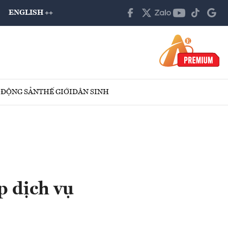
ENGLISH ++
 ĐỘNG SẢN
THẾ GIỚI
DÂN SINH
p dịch vụ