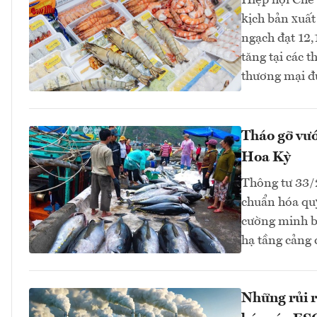
Hiệp hội Chế
kịch bản xuất
ngạch đạt 12,
tăng tại các 
thương mại đ
Tháo gỡ vướ
Hoa Kỳ
Thông tư 33
chuẩn hóa quy
cường minh bạ
hạ tầng cảng
Những rủi r