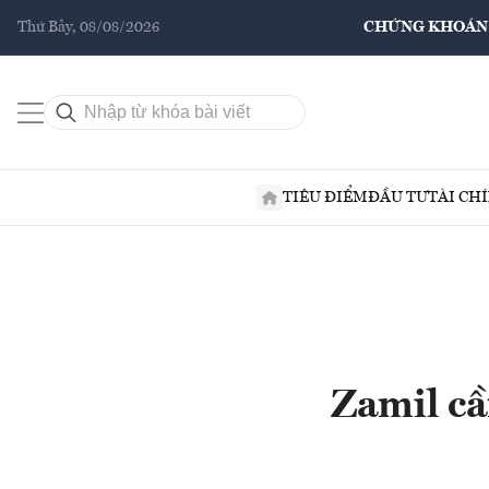
Thứ Bảy, 08/08/2026
CHỨNG KHOÁN
TIÊU ĐIỂM
ĐẦU TƯ
TÀI CH
Zamil cầ