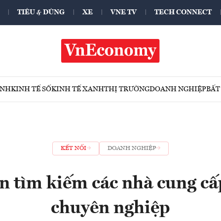
TIÊU & DÙNG
XE
VNE TV
TECH CONNECT
ÍNH
KINH TẾ SỐ
KINH TẾ XANH
THỊ TRƯỜNG
DOANH NGHIỆP
BẤT
KẾT NỐI
DOANH NGHIỆP
n tìm kiếm các nhà cung cấ
chuyên nghiệp