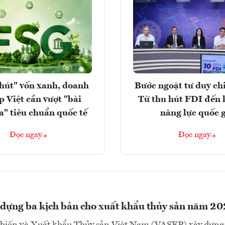
hút" vốn xanh, doanh
Bước ngoặt tư duy chi
p Việt cần vượt "bài
Từ thu hút FDI đến 
a" tiêu chuẩn quốc tế
năng lực quốc 
Đọc ngay
Đọc ngay
dựng ba kịch bản cho xuất khẩu thủy sản năm 2