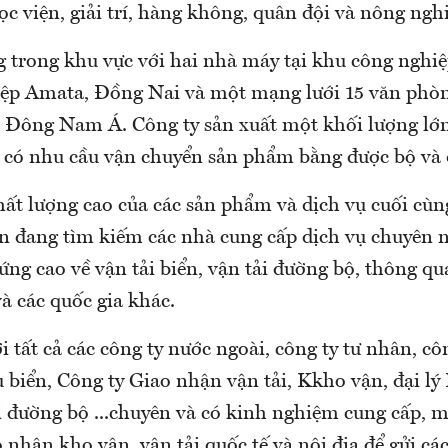
c viện, giải trí, hàng không, quân đội và nông ngh
 trong khu vực với hai nhà máy tại khu công nghiệ
ệp Amata, Đồng Nai và một mạng lưới 15 văn phò
ia Đông Nam Á. Công ty sản xuất một khối lượng lớ
 có nhu cầu vận chuyển sản phẩm bằng được bộ và 
ất lượng cao của các sản phẩm và dịch vụ cuối cù
n đang tìm kiếm các nhà cung cấp dịch vụ chuyên n
ứng cao về vận tải biển, vận tải đường bộ, thông q
à các quốc gia khác.
tất cả các công ty nước ngoài, công ty tư nhân, cô
 biển, Công ty Giao nhận vận tải, Kkho vận, đại lý
i đường bộ ...chuyên và có kinh nghiệm cung cấp, mô
 nhận kho vận, vận tải quốc tế và nội địa để gửi cá