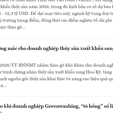
 biến và Xuất khẩu Thủy sản Việt Nam (VASEP) xây dựng
 khẩu thủy sản năm 2026, trong đó kịch bản cơ sở dự báo
1 - 12,3 tỷ USD. Để đạt mục tiêu này, ngành kỳ vọng duy tr
thị trường trọng điểm, đồng thời các điểm nghẽn về chi phí
ược tháo gỡ…
ng mắc cho doanh nghiệp thủy sản xuất khẩu san
/2026/TT-BNNMT nhằm tháo gỡ khó khăn cho doanh ngh
 trình chứng nhận thủy sản xuất khẩu sang Hoa Kỳ, tăng
ch nguồn gốc thủy sản khai thác và nâng cao hiệu quả qu
 cá…
o khi doanh nghiệp Greenwashing, “tô hồng” số l