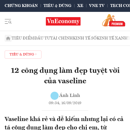
CHỨNG KHOÁN
TIÊU & DÙNG
XE
VNE TV
TECH CO
TIÊU ĐIỂM
ĐẦU TƯ
TÀI CHÍNH
KINH TẾ SỐ
KINH TẾ XANH
TIÊU & DÙNG
12 công dụng làm đẹp tuyệt vời
của vaseline
Ánh Linh
09:34, 16/09/2019
Vaseline khá rẻ và dễ kiếm nhưng lại có cả
tá công dụng làm đẹp cho chị em, từ