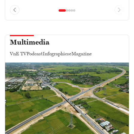
Multimedia
VnE TV
Podcast
Infographics
eMagazine