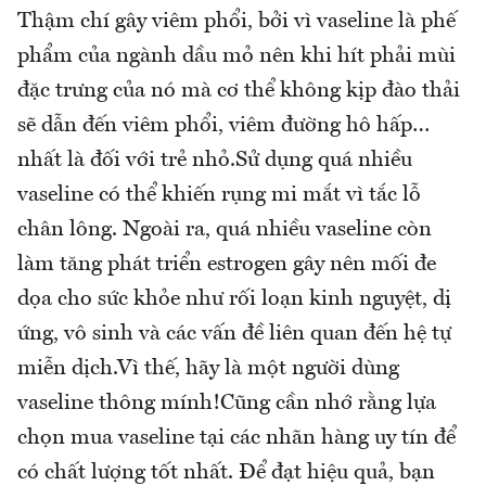
Thậm chí gây viêm phổi, bởi vì vaseline là phế
phẩm của ngành dầu mỏ nên khi hít phải mùi
đặc trưng của nó mà cơ thể không kịp đào thải
sẽ dẫn đến viêm phổi, viêm đường hô hấp…
nhất là đối với trẻ nhỏ.Sử dụng quá nhiều
vaseline có thể khiến rụng mi mắt vì tắc lỗ
chân lông. Ngoài ra, quá nhiều vaseline còn
làm tăng phát triển estrogen gây nên mối đe
dọa cho sức khỏe như rối loạn kinh nguyệt, dị
ứng, vô sinh và các vấn đề liên quan đến hệ tự
miễn dịch.Vì thế, hãy là một người dùng
vaseline thông mính!Cũng cần nhớ rằng lựa
chọn mua vaseline tại các nhãn hàng uy tín để
có chất lượng tốt nhất. Để đạt hiệu quả, bạn