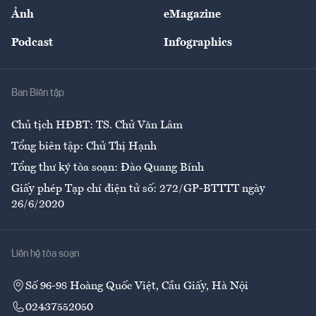
Sự kiện
Nhân lực
Ảnh
eMagazine
Đẹp +
An sinh
Podcast
Infographics
Giải trí
Y tế
Nhà
Ban Biên tập
Ẩm thực
Chủ tịch HĐBT: TS. Chử Văn Lâm
Tổng biên tập: Chử Thị Hạnh
Tổng thư ký tòa soạn: Đào Quang Bính
Giấy phép Tạp chí điện tử số: 272/GP-BTTTT ngày
26/6/2020
Liên hệ tòa soạn
Số 96-98 Hoàng Quốc Việt, Cầu Giấy, Hà Nội
02437552050