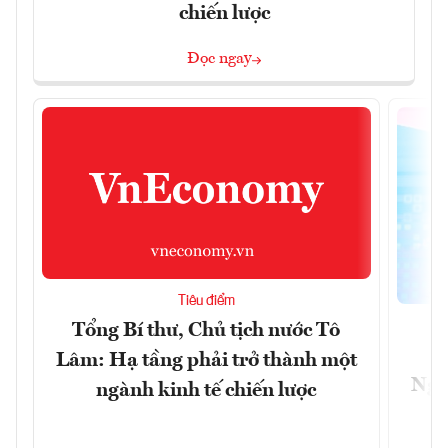
chiến lược
Đọc ngay
Tiêu điểm
Tổng Bí thư, Chủ tịch nước Tô
Lâm: Hạ tầng phải trở thành một
Ngà
ngành kinh tế chiến lược