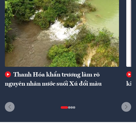
Thanh Hóa khẩn trương làm rõ
nguyên nhân nước suối Xú đổi màu
kin