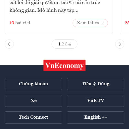
cốt lõi để giải quyết ùn tắc và tái cấu trúc
không gian. Mô hình này tập...
10
bài viết
Xem tất cả
2
1
2
3
4
Chứng khoán
Tiêu & Dùng
Xe
VnE TV
Tech Connect
English ++