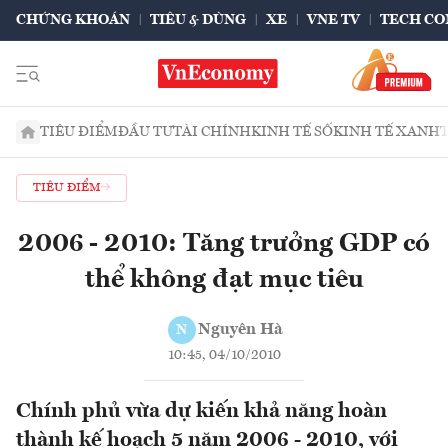
CHỨNG KHOÁN
TIÊU & DÙNG
XE
VNE TV
TECH CO
TIÊU ĐIỂM
ĐẦU TƯ
TÀI CHÍNH
KINH TẾ SỐ
KINH TẾ XANH
TIÊU ĐIỂM
2006 - 2010: Tăng trưởng GDP có
thể không đạt mục tiêu
Nguyên Hà
N
10:45, 04/10/2010
Chính phủ vừa dự kiến khả năng hoàn
thành kế hoạch 5 năm 2006 - 2010, với