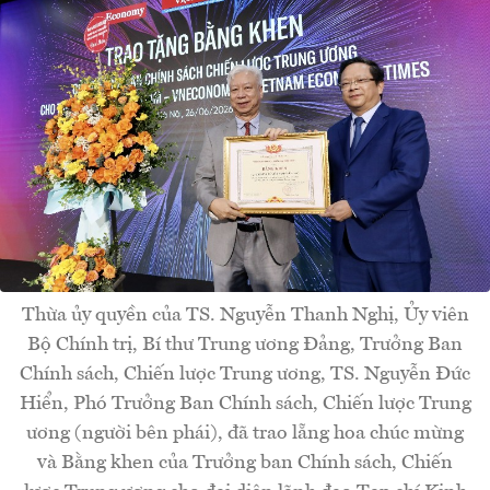
Thừa ủy quyền của TS. Nguyễn Thanh Nghị, Ủy viên
Bộ Chính trị, Bí thư Trung ương Đảng, Trưởng Ban
Chính sách, Chiến lược Trung ương, TS. Nguyễn Đức
Hiển, Phó Trưởng Ban Chính sách, Chiến lược Trung
ương (người bên phái), đã trao lẵng hoa chúc mừng
và Bằng khen của Trưởng ban Chính sách, Chiến