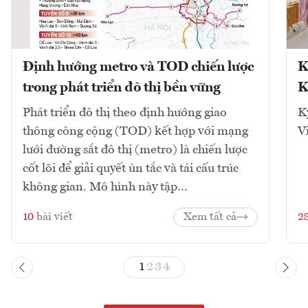
Định hướng metro và TOD chiến lược
K
trong phát triển đô thị bền vững
K
Phát triển đô thị theo định hướng giao
K
thông công cộng (TOD) kết hợp với mạng
V
lưới đường sắt đô thị (metro) là chiến lược
cốt lõi để giải quyết ùn tắc và tái cấu trúc
không gian. Mô hình này tập...
10
bài viết
Xem tất cả
2
1
2
3
4