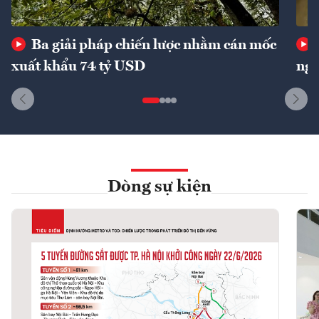
Ba giải pháp chiến lược nhằm cán mốc
xuất khẩu 74 tỷ USD
ngu
Dòng sự kiện