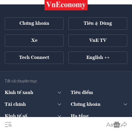
Chứng khoán
Tiêu & Dùng
Xe
VnE TV
Tech Connect
English ++
Tất cả chuyên mục
Kinh tế xanh
Tiêu điểm
Chuyển động xanh
Tài chính
Chứng khoán
Pháp lý
Ngân hàng
Doanh nghiệp niêm yết
Kinh tế số
Hạ tầng
Thương hiệu xanh
Thị trường vốn
Thị trường
Sản phẩm - Thị trường
Bất động sản
Thị trường
Diễn đàn