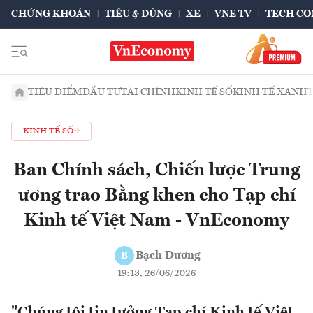
CHỨNG KHOÁN
TIÊU & DÙNG
XE
VNE TV
TECH CO
TIÊU ĐIỂM
ĐẦU TƯ
TÀI CHÍNH
KINH TẾ SỐ
KINH TẾ XANH
KINH TẾ SỐ
Ban Chính sách, Chiến lược Trung
ương trao Bằng khen cho Tạp chí
Kinh tế Việt Nam - VnEconomy
Bạch Dương
B
19:13, 26/06/2026
"Chúng tôi tin tưởng Tạp chí Kinh tế Việt