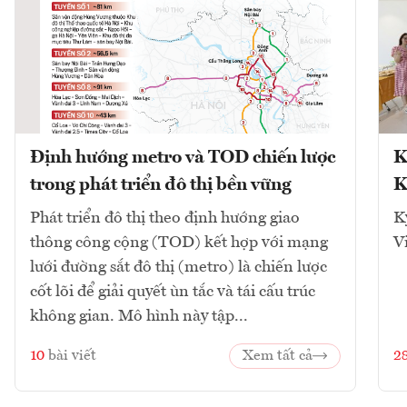
Định hướng metro và TOD chiến lược
K
trong phát triển đô thị bền vững
K
Phát triển đô thị theo định hướng giao
K
thông công cộng (TOD) kết hợp với mạng
V
lưới đường sắt đô thị (metro) là chiến lược
cốt lõi để giải quyết ùn tắc và tái cấu trúc
không gian. Mô hình này tập...
10
bài viết
Xem tất cả
2