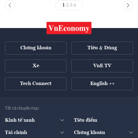
1
2
3
4
Chứng khoán
Tiêu & Dùng
Xe
VnE TV
Tech Connect
English ++
Tất cả chuyên mục
Kinh tế xanh
Tiêu điểm
Chuyển động xanh
Tài chính
Chứng khoán