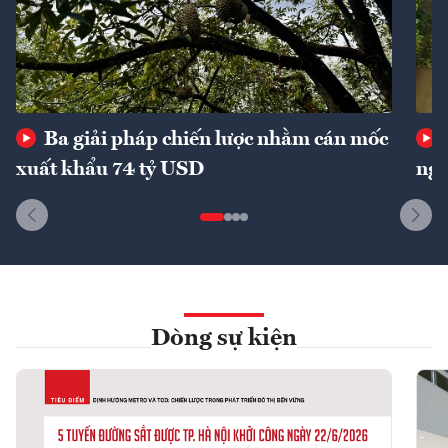
Ba giải pháp chiến lược nhằm cán mốc
xuất khẩu 74 tỷ USD
ngu
Dòng sự kiện