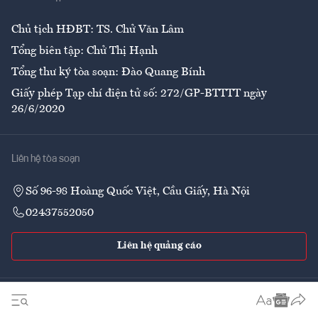
Ẩm thực
Chủ tịch HĐBT: TS. Chử Văn Lâm
Tổng biên tập: Chử Thị Hạnh
Tổng thư ký tòa soạn: Đào Quang Bính
Giấy phép Tạp chí điện tử số: 272/GP-BTTTT ngày
26/6/2020
Liên hệ tòa soạn
Số 96-98 Hoàng Quốc Việt, Cầu Giấy, Hà Nội
02437552050
Liên hệ quảng cáo
Theo dõi VnEconomy