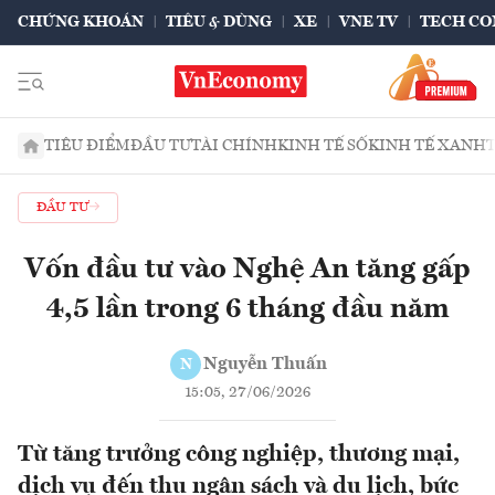
CHỨNG KHOÁN
TIÊU & DÙNG
XE
VNE TV
TECH CO
TIÊU ĐIỂM
ĐẦU TƯ
TÀI CHÍNH
KINH TẾ SỐ
KINH TẾ XANH
ĐẦU TƯ
Vốn đầu tư vào Nghệ An tăng gấp
4,5 lần trong 6 tháng đầu năm
Nguyễn Thuấn
N
15:05, 27/06/2026
Từ tăng trưởng công nghiệp, thương mại,
dịch vụ đến thu ngân sách và du lịch, bức