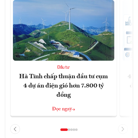
Đầu tư
Hà Tĩnh chấp thuận đầu tư cụm
41 
4 dự án điện gió hơn 7.800 tỷ
đồ
đồng
Đọc ngay