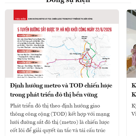
Dòng sự kiện
Định hướng metro và TOD chiến lược
K
trong phát triển đô thị bền vững
K
Phát triển đô thị theo định hướng giao
K
thông công cộng (TOD) kết hợp với mạng
V
lưới đường sắt đô thị (metro) là chiến lược
cốt lõi để giải quyết ùn tắc và tái cấu trúc