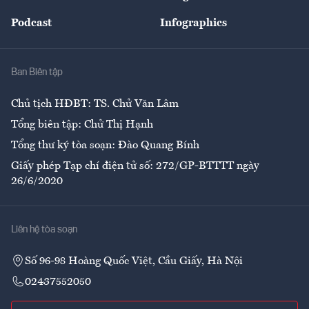
Đẹp +
An sinh
Podcast
Infographics
Giải trí
Y tế
Nhà
Ban Biên tập
Ẩm thực
Chủ tịch HĐBT: TS. Chử Văn Lâm
Tổng biên tập: Chử Thị Hạnh
Tổng thư ký tòa soạn: Đào Quang Bính
Giấy phép Tạp chí điện tử số: 272/GP-BTTTT ngày
26/6/2020
Liên hệ tòa soạn
Số 96-98 Hoàng Quốc Việt, Cầu Giấy, Hà Nội
02437552050