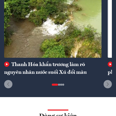
Thanh Hóa khẩn trương làm rõ
nguyên nhân nước suối Xú đổi màu
phí