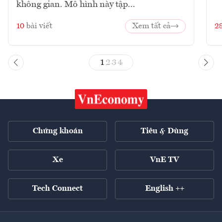
không gian. Mô hình này tập...
10
bài viết
Xem tất cả
2
1
2
3
4
Chứng khoán
Tiêu & Dùng
Xe
VnE TV
Tech Connect
English ++