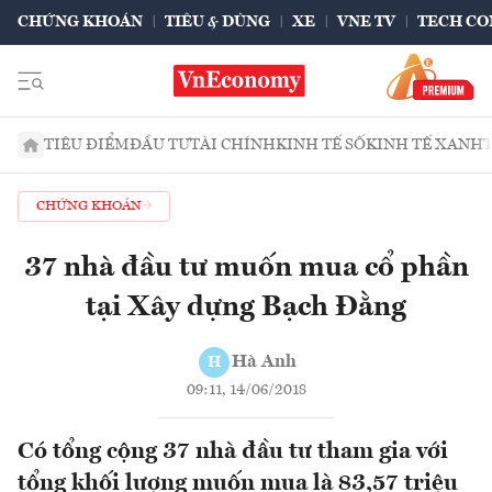
CHỨNG KHOÁN
TIÊU & DÙNG
XE
VNE TV
TECH CO
TIÊU ĐIỂM
ĐẦU TƯ
TÀI CHÍNH
KINH TẾ SỐ
KINH TẾ XANH
CHỨNG KHOÁN
37 nhà đầu tư muốn mua cổ phần
tại Xây dựng Bạch Đằng
Hà Anh
H
09:11, 14/06/2018
Có tổng cộng 37 nhà đầu tư tham gia với
tổng khối lượng muốn mua là 83,57 triệu