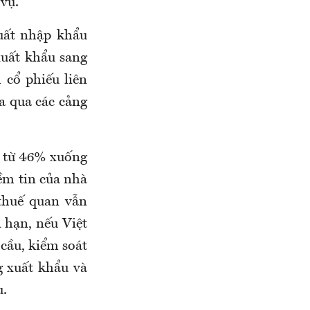
 vụ.
uất nhập khẩu
xuất khẩu sang
 cổ phiếu liên
óa qua các cảng
m từ 46% xuống
iềm tin của nhà
thuế quan vẫn
 hạn, nếu Việt
cầu, kiểm soát
g xuất khẩu và
u.