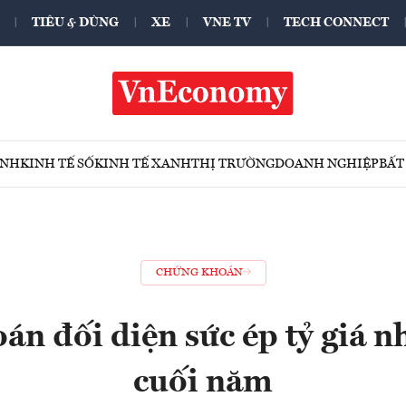
TIÊU & DÙNG
XE
VNE TV
TECH CONNECT
ÍNH
KINH TẾ SỐ
KINH TẾ XANH
THỊ TRƯỜNG
DOANH NGHIỆP
BẤT
CHỨNG KHOÁN
n đối diện sức ép tỷ giá 
cuối năm