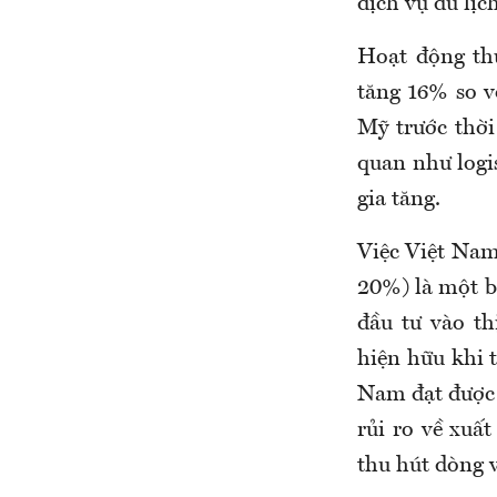
dịch vụ du lịc
Hoạt động th
tăng 16% so v
Mỹ trước thời
quan như logis
gia tăng.
Việc Việt Nam
20%) là một bư
đầu tư vào t
hiện hữu khi 
Nam đạt được 
rủi ro về xuấ
thu hút dòng 