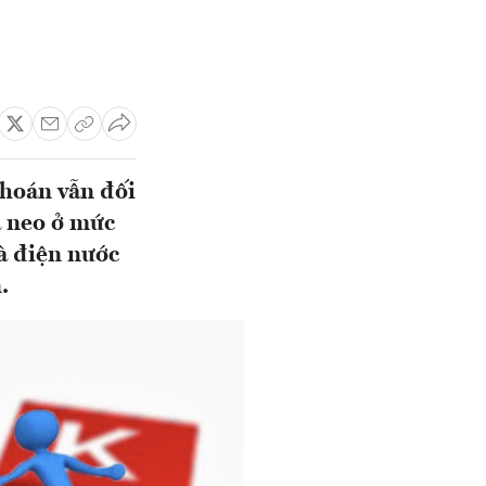
khoán vẫn đối
à neo ở mức
và điện nước
.