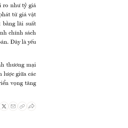
 ro như tỷ giá
hát từ giá vật
 bằng lãi suất
ành chính sách
oán. Đây là yếu
anh thương mại
n lược giữa các
riển vọng tăng