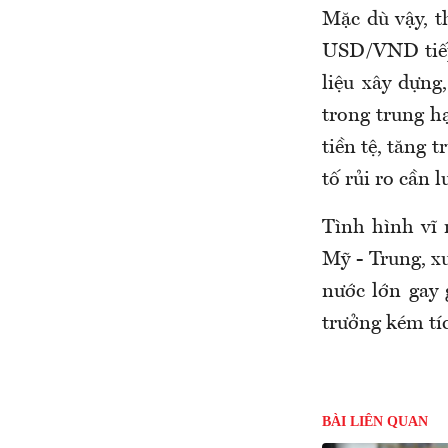
Mặc dù vậy, t
USD/VND tiếp 
liệu xây dựng
trong trung h
tiền tệ, tăng 
tố rủi ro cần 
Tình hình vĩ 
Mỹ - Trung, xu
nước lớn gay 
trưởng kém tíc
BÀI LIÊN QUAN