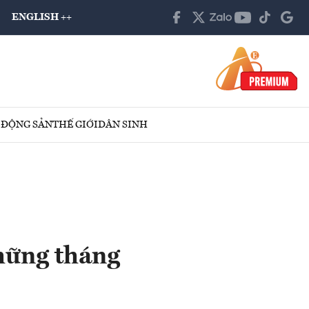
ENGLISH ++
 ĐỘNG SẢN
THẾ GIỚI
DÂN SINH
những tháng