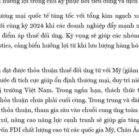
h hưởng lợi trong chu kỳ phục hồi tiêu dùng và dịch
ương mại quốc tế tăng tốc với tổng kim ngạch x
ới cùng kỳ 2024 khi các doanh nghiệp đẩy mạnh 
 điểm áp thuế đối ứng. Kỳ vọng sẽ giúp các nhóm
tics, cảng biển hưởng lợi từ khi lưu lượng hàng h
 đạt được thỏa thuận thuế đối ứng từ với Mỹ (giả
ớc đi tích cực giúp ổn định thương mại, duy trì n
hị trường Việt Nam. Trong ngắn hạn, thách thức 
thỏa thuận chưa phải cuối cùng. Trong trung và dài
thỏa thuận, tham gia sâu vào chuỗi cung ứng toàn 
t xứ, nâng cao năng lực cạnh tranh sẽ giúp gia tăn
vốn FDI chất lượng cao từ các quốc gia Mỹ, Châu Â