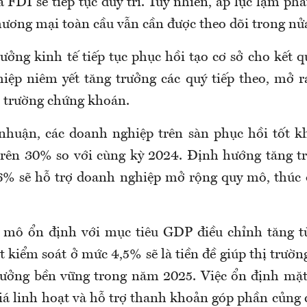
 FDI sẽ tiếp tục duy trì. Tuy nhiên, áp lực lạm phá
thương mại toàn cầu vẫn cần được theo dõi trong nử
rưởng kinh tế tiếp tục phục hồi tạo cơ sở cho kết
iệp niêm yết tăng trưởng các quý tiếp theo, mở r
ị trường chứng khoán.
nhuận, các doanh nghiệp trên sàn phục hồi tốt k
rên 30% so với cùng kỳ 2024. Định hướng tăng t
6% sẽ hỗ trợ doanh nghiệp mở rộng quy mô, thúc 
 mô ổn định với mục tiêu GDP điều chỉnh tăng t
t kiểm soát ở mức 4,5% sẽ là tiền đề giúp thị trườ
trưởng bền vững trong năm 2025. Việc ổn định mặt 
iá linh hoạt và hỗ trợ thanh khoản góp phần củng 