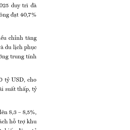
25 duy trì đà
công đạt 40,7%
ều chỉnh tăng
và du lịch phục
ỡng trung tính
10 tỷ USD, cho
i suất thấp, tỷ
ên 8,3 – 8,5%,
sách hỗ trợ khu