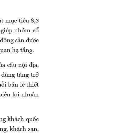
ạt mục tiêu 8,3
ẽ giúp nhóm cổ
 động sản được
quan hạ tầng.
ủa cầu nội địa,
 dùng tăng trở
ỗi bán lẻ thiết
biên lợi nhuận
ợng khách quốc
ông, khách sạn,