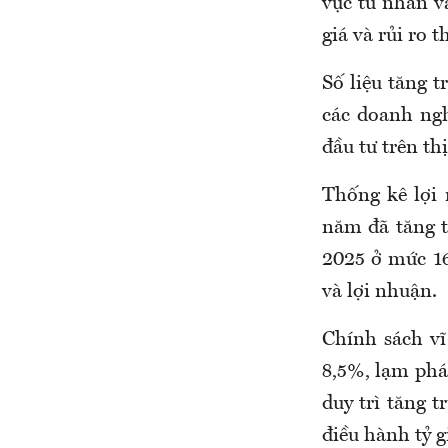
vực tư nhân và
giá và rủi ro 
Số liệu tăng t
các doanh ngh
đầu tư trên th
Thống kê lợi 
năm đã tăng t
2025 ở mức 1
và lợi nhuận.
Chính sách vĩ
8,5%, lạm phá
duy trì tăng 
điều hành tỷ g