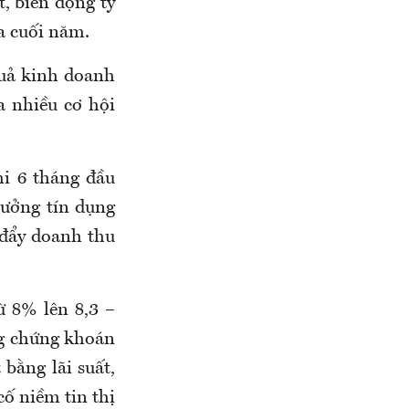
t, biến động tỷ
a cuối năm.
 quả kinh doanh
a nhiều cơ hội
hi 6 tháng đầu
rưởng tín dụng
đẩy doanh thu
ừ 8% lên 8,3 –
ng chứng khoán
bằng lãi suất,
cố niềm tin thị