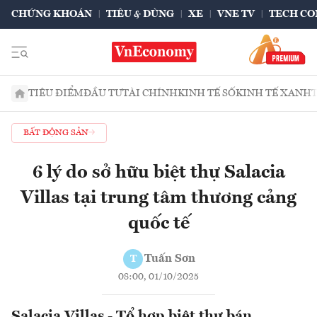
CHỨNG KHOÁN
TIÊU & DÙNG
XE
VNE TV
TECH CO
TIÊU ĐIỂM
ĐẦU TƯ
TÀI CHÍNH
KINH TẾ SỐ
KINH TẾ XANH
BẤT ĐỘNG SẢN
6 lý do sở hữu biệt thự Salacia
Villas tại trung tâm thương cảng
quốc tế
Tuấn Sơn
T
08:00, 01/10/2025
Salacia Villas - Tổ hợp biệt thự bán