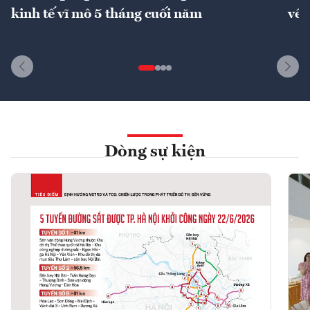
kinh tế vĩ mô 5 tháng cuối năm
về 
Dòng sự kiện