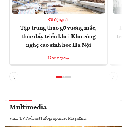
Bất động sản
Tập trung tháo gỡ vướng mắc,
Dò
thúc đẩy triển khai Khu công
trườ
nghệ cao sinh học Hà Nội
Đọc ngay
Multimedia
VnE TV
Podcast
Infographics
eMagazine