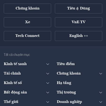
Chứng khoán
Tiêu & Dùng
Xe
VnE TV
Tech Connect
English ++
Tất cả chuyên mục
Kinh tế xanh
Tiêu điểm
Chuyển động xanh
Tài chính
Chứng khoán
Pháp lý
Ngân hàng
Doanh nghiệp niêm yết
Kinh tế số
Hạ tầng
Thương hiệu xanh
Thị trường vốn
Thị trường
Sản phẩm - Thị trường
Bất động sản
Thị trường
Diễn đàn
Thuế
Đầu tư
Tài sản số
Chính sách
Xuất nhập khẩu
Thế giới
Doanh nghiệp
Bảo hiểm
Quốc tế
Dịch vụ số