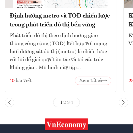
Định hướng metro và TOD chiến lược
K
trong phát triển đô thị bền vững
K
Phát triển đô thị theo định hướng giao
K
thông công cộng (TOD) kết hợp với mạng
V
lưới đường sắt đô thị (metro) là chiến lược
cốt lõi để giải quyết ùn tắc và tái cấu trúc
không gian. Mô hình này tập...
10
bài viết
Xem tất cả
2
1
2
3
4