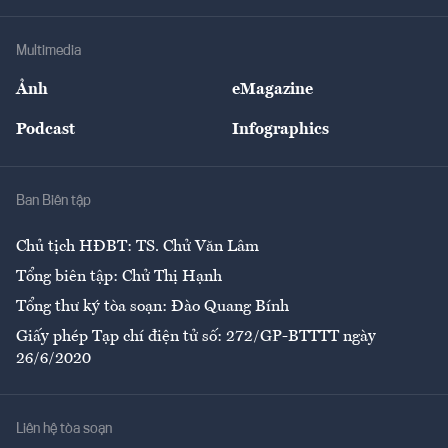
Hạ tầng
Sức khỏe
Khung pháp lý
Doanh nghiệp
Địa phương
Thị trường
Bảo hiểm
Multimedia
Sự kiện
Nhân lực
Ảnh
eMagazine
Đẹp +
An sinh
Podcast
Infographics
Giải trí
Y tế
Nhà
Ban Biên tập
Ẩm thực
Chủ tịch HĐBT: TS. Chử Văn Lâm
Tổng biên tập: Chử Thị Hạnh
Tổng thư ký tòa soạn: Đào Quang Bính
Giấy phép Tạp chí điện tử số: 272/GP-BTTTT ngày
26/6/2020
Liên hệ tòa soạn