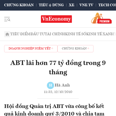
CHỨNG KHOÁN
TIÊU & DÙNG
XE
VNE TV
TECH CO
TIÊU ĐIỂM
ĐẦU TƯ
TÀI CHÍNH
KINH TẾ SỐ
KINH TẾ XANH
DOANH NGHIỆP NIÊM YẾT
CHỨNG KHOÁN
ABT lãi hơn 77 tỷ đồng trong 9
tháng
Hà Anh
H
11:32, 12/10/2010
Hội đồng Quản trị ABT vừa công bố kết
quả kinh doanh quý 3/2010 và chia tạm