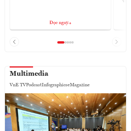
và 
Đọc ngay
Multimedia
VnE TV
Podcast
Infographics
eMagazine