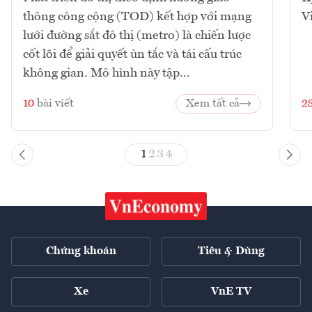
thông công cộng (TOD) kết hợp với mạng
V
lưới đường sắt đô thị (metro) là chiến lược
cốt lõi để giải quyết ùn tắc và tái cấu trúc
không gian. Mô hình này tập...
10
bài viết
Xem tất cả
2
1
2
3
4
Chứng khoán
Tiêu & Dùng
Xe
VnE TV