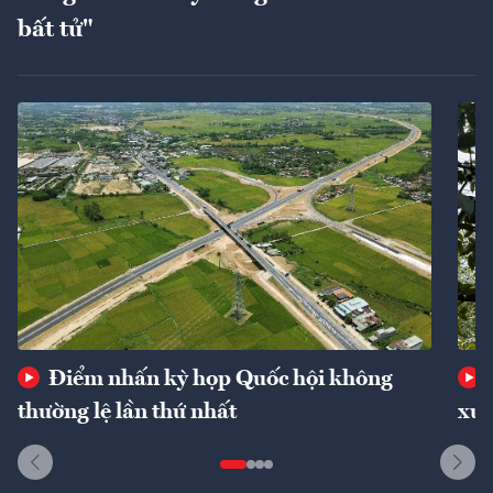
bất tử"
Điểm nhấn kỳ họp Quốc hội không
thường lệ lần thứ nhất
xuấ