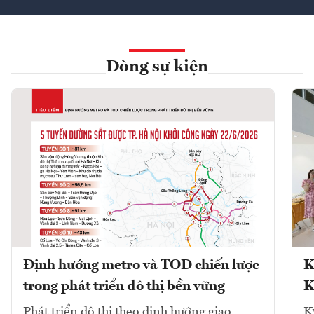
Dòng sự kiện
Định hướng metro và TOD chiến lược
K
trong phát triển đô thị bền vững
K
Phát triển đô thị theo định hướng giao
K