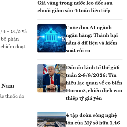
Giá vàng trong nước leo dốc sau
chuỗi giảm sâu 4 tuần liên tiếp
Cuộc đua AI ngành
0/4 – 01/5 và
ngân hàng: Thành bại
t bộ phận
nằm ở dữ liệu và kiểm
o chiếm đoạt
soát rủi ro
Dấu ấn kinh tế thế giới
tuần 2-8/8/2026: Tín
hiệu lạc quan về eo biển
ệt Nam
Hormuz, chiến dịch can
ác thuốc do
thiệp tỷ giá yên
4 tập đoàn công nghệ
lớn của Mỹ sở hữu 1,46