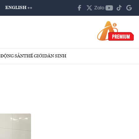
ENGLISH ++
 ĐỘNG SẢN
THẾ GIỚI
DÂN SINH