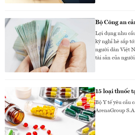
Bộ Công an cả
Lợi dụng nhu cầu 
kỳ nghỉ hè sắp tớ
người dân Việt N
tài sản của ngườ
15 loại thuốc 
Bộ Y tế yêu cầu 
ArenaGroup S.A. 