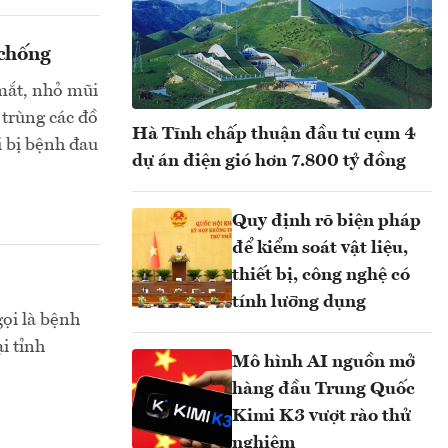
 chống
mắt, nhỏ mũi
 trùng các đồ
Hà Tĩnh chấp thuận đầu tư cụm 4
i bị bệnh đau
dự án điện gió hơn 7.800 tỷ đồng
Quy định rõ biện pháp
để kiểm soát vật liệu,
thiết bị, công nghệ có
tính lưỡng dụng
ọi là bệnh
i tỉnh
Mô hình AI nguồn mở
hàng đầu Trung Quốc
Kimi K3 vượt rào thử
nghiệm