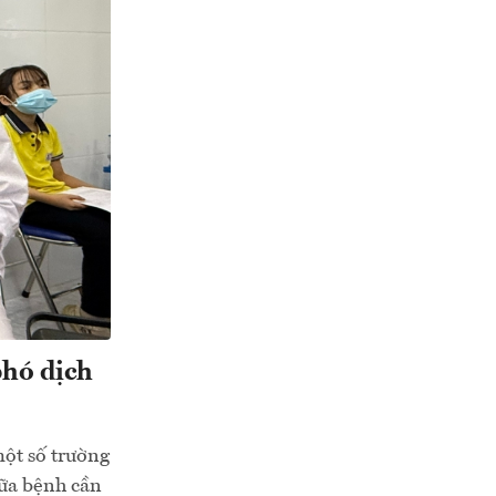
phó dịch
một số trường
hữa bệnh cần