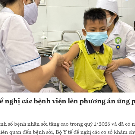
đề nghị các bệnh viện lên phương án ứng 
ình số bệnh nhân sởi tăng cao trong quý 1/2025 và đã có 
liên quan đến bệnh sởi, Bộ Y tế đề nghị các cơ sở khám c