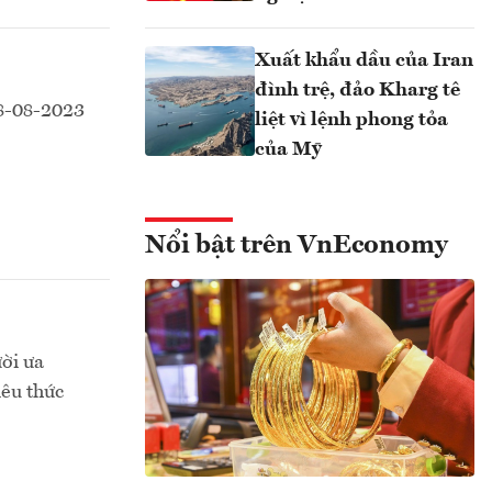
Xuất khẩu dầu của Iran
đình trệ, đảo Kharg tê
28-08-2023
liệt vì lệnh phong tỏa
của Mỹ
Nổi bật trên VnEconomy
ời ưa
iêu thức