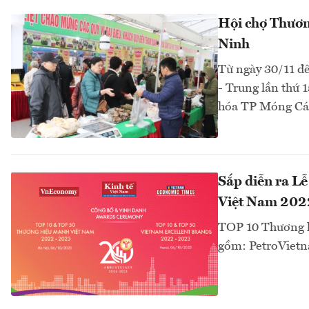
Hội chợ Thương
Ninh
Từ ngày 30/11 đế
- Trung lần thứ
hóa TP Móng Cái
Sắp diễn ra L
Việt Nam 20
TOP 10 Thương h
gồm: PetroVietn