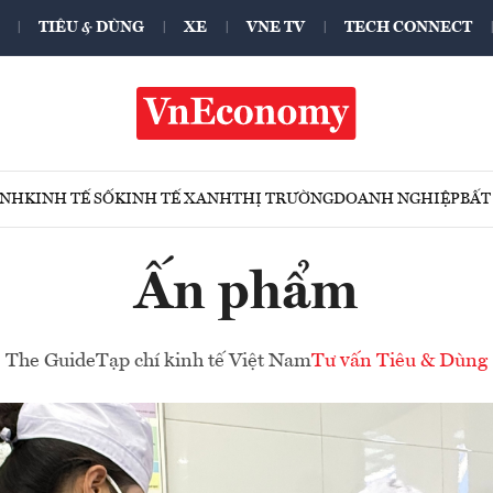
TIÊU & DÙNG
XE
VNE TV
TECH CONNECT
ÍNH
KINH TẾ SỐ
KINH TẾ XANH
THỊ TRƯỜNG
DOANH NGHIỆP
BẤT
Ấn phẩm
The Guide
Tạp chí kinh tế Việt Nam
Tư vấn Tiêu & Dùng