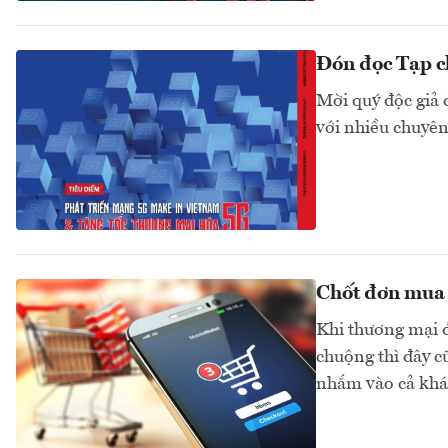
Đón đọc Tạp c
Mời quý độc giả 
với nhiều chuyên
Chốt đơn mua 
Khi thương mại 
chuộng thì đây c
nhắm vào cả khá