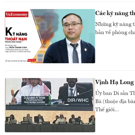
Các kỹ năng t
Những kỹ năng th
bản về phòng chá
Vịnh Hạ Long -
Ủy ban Di sản T
Bà (thuộc địa bà
Thế giới...