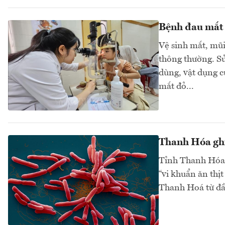
Bệnh đau mắt 
Vệ sinh mắt, mũi
thông thường. Sử
dùng, vật dụng c
mắt đỏ...
Thanh Hóa gh
Tỉnh Thanh Hóa 
“vi khuẩn ăn thị
Thanh Hoá từ đầ