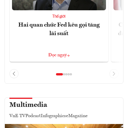
Thế giới
Hai quan chức Fed kêu gọi tăng
Chí
lãi suất
đã 
Đọc ngay
Multimedia
VnE TV
Podcast
Infographics
eMagazine