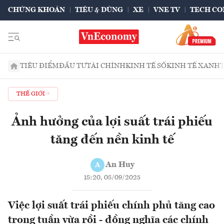
CHỨNG KHOÁN
TIÊU & DÙNG
XE
VNE TV
TECH CO
TIÊU ĐIỂM
ĐẦU TƯ
TÀI CHÍNH
KINH TẾ SỐ
KINH TẾ XANH
THẾ GIỚI
Ảnh hưởng của lợi suất trái phiếu
tăng đến nền kinh tế
An Huy
A
18:20, 08/09/2025
Việc lợi suất trái phiếu chính phủ tăng cao
trong tuần vừa rồi - đồng nghĩa các chính