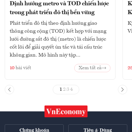
Định hướng metro và TOD chiến lược
K
trong phát triển đô thị bền vững
K
Phát triển đô thị theo định hướng giao
K
thông công cộng (TOD) kết hợp với mạng
V
lưới đường sắt đô thị (metro) là chiến lược
cốt lõi để giải quyết ùn tắc và tái cấu trúc
không gian. Mô hình này tập...
10
bài viết
Xem tất cả
2
1
2
3
4
Chứng khoán
Tiêu & Dùng