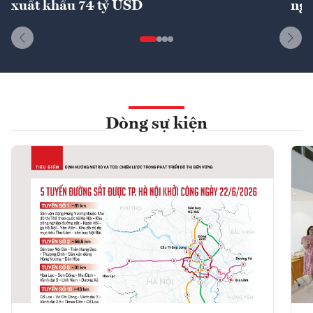
xuất khẩu 74 tỷ USD
ngu
Dòng sự kiện