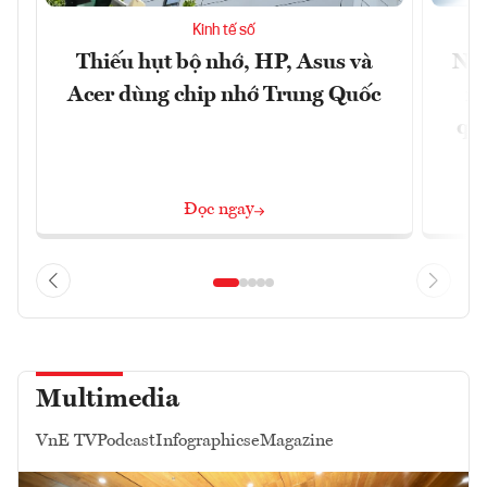
Kinh tế số
Thiếu hụt bộ nhớ, HP, Asus và
Ngâ
Acer dùng chip nhớ Trung Quốc
nề
quả
Đọc ngay
Multimedia
VnE TV
Podcast
Infographics
eMagazine