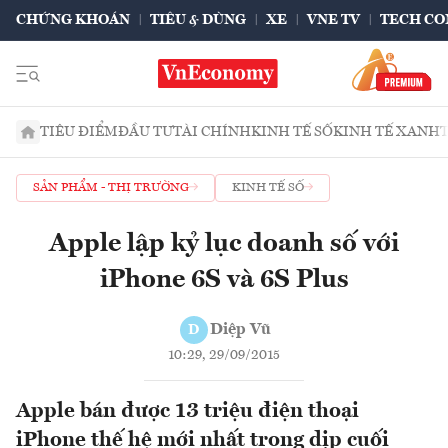
CHỨNG KHOÁN
TIÊU & DÙNG
XE
VNE TV
TECH CO
TIÊU ĐIỂM
ĐẦU TƯ
TÀI CHÍNH
KINH TẾ SỐ
KINH TẾ XANH
SẢN PHẨM - THỊ TRƯỜNG
KINH TẾ SỐ
Apple lập kỷ lục doanh số với
iPhone 6S và 6S Plus
Diệp Vũ
D
10:29, 29/09/2015
Apple bán được 13 triệu điện thoại
iPhone thế hệ mới nhất trong dịp cuối