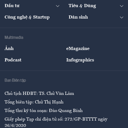
Chuyển động 24h
Đối thoại
The Guide
Video
Đầu tư
Tiêu & Dùng
Quản trị số
Cafe BĐS
Thị trường
Kinh doanh
Kết nối
Tạp chí kinh tế Việt Nam
eMagazine
Nhà đầu tư
Du lịch
Công nghệ & Startup
Dân sinh
Tư vấn
Nông sản
Doanh nhân
Tư vấn Tiêu & Dùng
Infographics
Hạ tầng
Sức khỏe
Khung pháp lý
Doanh nghiệp
Địa phương
Thị trường
Bảo hiểm
Multimedia
Sự kiện
Nhân lực
Ảnh
eMagazine
Đẹp +
An sinh
Podcast
Infographics
Giải trí
Y tế
Nhà
Ban Biên tập
Ẩm thực
Chủ tịch HĐBT: TS. Chử Văn Lâm
Tổng biên tập: Chử Thị Hạnh
Tổng thư ký tòa soạn: Đào Quang Bính
Giấy phép Tạp chí điện tử số: 272/GP-BTTTT ngày
26/6/2020