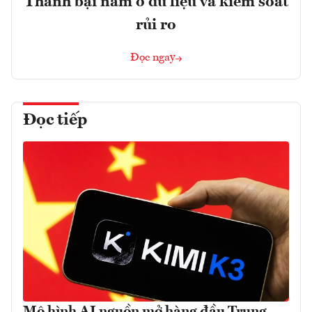
Thành bại nằm ở dữ liệu và kiểm soát
rủi ro
Đọc ngay
Đọc tiếp
Mô hình AI nguồn mở hàng đầu Trung