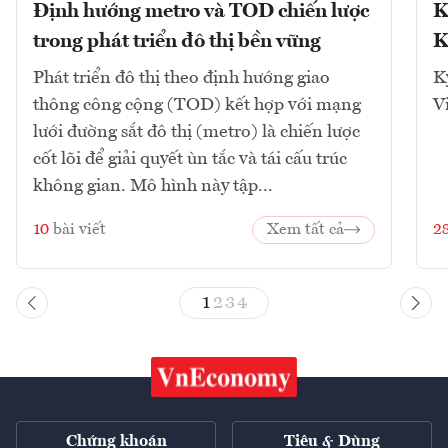
Định hướng metro và TOD chiến lược
K
trong phát triển đô thị bền vững
K
Phát triển đô thị theo định hướng giao
K
thông công cộng (TOD) kết hợp với mạng
V
lưới đường sắt đô thị (metro) là chiến lược
cốt lõi để giải quyết ùn tắc và tái cấu trúc
không gian. Mô hình này tập...
10
bài viết
Xem tất cả
2
1
2
3
4
Chứng khoán
Tiêu & Dùng