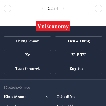
1
2
3
4
Chứng khoán
Tiêu & Dùng
Xe
VnE TV
Tech Connect
English ++
Tất cả chuyên mục
Kinh tế xanh
Tiêu điểm
Chuyển động xanh