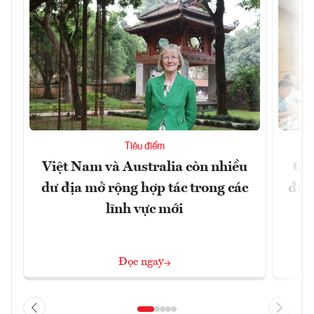
Tiêu điểm
Việt Nam và Australia còn nhiều
Qu
dư địa mở rộng hợp tác trong các
đủ 
lĩnh vực mới
Đọc ngay