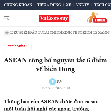
CHỨNG KHOÁN
TIÊU & DÙNG
XE
VNE TV
TECH CO
TIÊU ĐIỂM
ĐẦU TƯ
TÀI CHÍNH
KINH TẾ SỐ
KINH TẾ XANH
TIÊU ĐIỂM
ASEAN công bố nguyên tắc 6 điểm
về biển Đông
P.V
P
18:43, 20/07/2012
Thông báo của ASEAN được đưa ra sau
một tuần hội nghị các ngoại trưởng