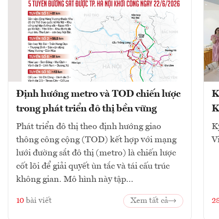
Định hướng metro và TOD chiến lược
K
trong phát triển đô thị bền vững
K
Phát triển đô thị theo định hướng giao
K
thông công cộng (TOD) kết hợp với mạng
V
lưới đường sắt đô thị (metro) là chiến lược
cốt lõi để giải quyết ùn tắc và tái cấu trúc
không gian. Mô hình này tập...
10
bài viết
Xem tất cả
2