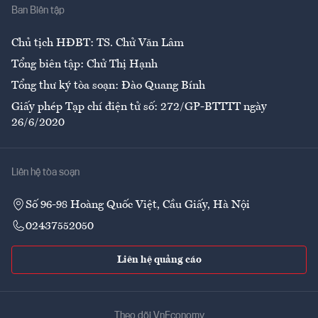
Ban Biên tập
Ẩm thực
Chủ tịch HĐBT: TS. Chử Văn Lâm
Tổng biên tập: Chử Thị Hạnh
Tổng thư ký tòa soạn: Đào Quang Bính
Giấy phép Tạp chí điện tử số: 272/GP-BTTTT ngày
26/6/2020
Liên hệ tòa soạn
Số 96-98 Hoàng Quốc Việt, Cầu Giấy, Hà Nội
02437552050
Liên hệ quảng cáo
Theo dõi VnEconomy