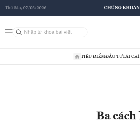
Thứ Sáu, 07/08/2026
CHỨNG KHOÁN
TIÊU ĐIỂM
ĐẦU TƯ
TÀI CH
Ba cách 