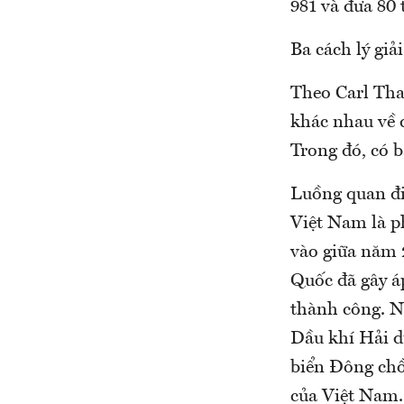
981 và đưa 80 
Ba cách lý giải
Theo Carl Tha
khác nhau về 
Trong đó, có 
Luồng quan đi
Việt Nam là p
vào giữa năm 
Quốc đã gây á
thành công. N
Dầu khí Hải d
biển Đông chồ
của Việt Nam.