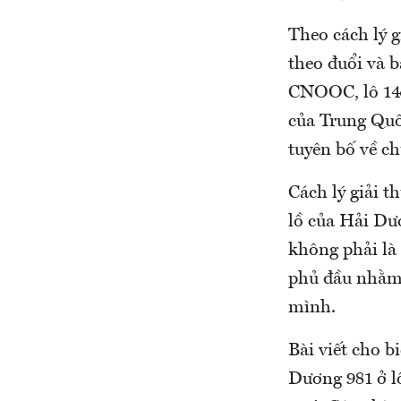
Theo cách lý g
theo đuổi và 
CNOOC, lô 143
của Trung Quố
tuyên bố về c
Cách lý giải t
lồ của Hải Dư
không phải là
phủ đầu nhằm 
mình.
Bài viết cho b
Dương 981 ở l