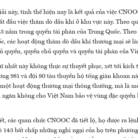
iải này, tình thế hiện nay là kết quả của việc CNO
bắt đầu việc thăm dò dầu khí ở khu vực này. Theo q
 nằm trong quyền tài phán của Trung Quốc. Theo
c, các hoạt động thăm dò dầu khí thương mại sẽ là
hủ quyền, quyền chủ quyền và quyền tài phán của V
hứ nhất này không thực sự thuyết phục, xét tới kích
ơng 981 và đội 80 tàu thuyền hộ tống giàn khoan nà
 một hoạt động thương mại thông thường, mà là mộ
ngăn không cho Việt Nam bảo vệ vùng đặc quyền k
iết, các quan chức CNOOC đã tiết lộ, họ được ra lệ
ô 143 bất chấp những nghi ngại của họ trên phươn