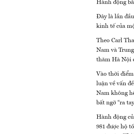
Hành động bấ
Đây là lần đầ
kinh tế của m
Theo Carl Thay
Nam và Trung 
thăm Hà Nội c
Vào thời điểm 
luận về vấn đề
Nam không hề 
bất ngờ “ra ta
Hành động của
981 được hộ t