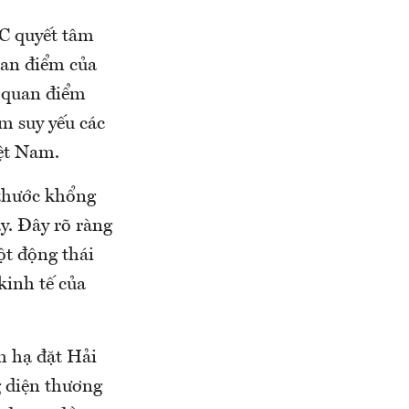
OC quyết tâm
uan điểm của
 quan điểm
m suy yếu các
iệt Nam.
 thước khổng
y. Đây rõ ràng
t động thái
inh tế của
nh hạ đặt Hải
g diện thương