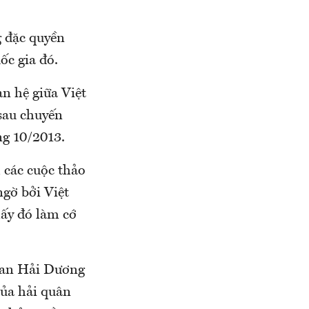
g đặc quyền
ốc gia đó.
n hệ giữa Việt
sau chuyến
g 10/2013.
h các cuộc thảo
ngờ bởi Việt
ấy đó làm cớ
oan Hải Dương
của hải quân