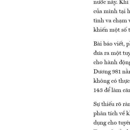
nước này. Khi 
của mình tại 
tình va chạm 
khiến một số 
Bài báo viết,
đưa ra một tuy
cho hành động
Dương 981 nằm
không có thực 
143 để làm căn
Sự thiếu rõ rà
phân tích về 
dụng cho tuyê