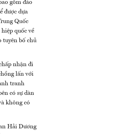
 bao gồm đảo
hể được dựa
 Trung Quốc
 hiệp quốc về
 tuyên bố chủ
chấp nhận đi
chồng lấn với
ành tranh
bên có sự dàn
 và không có
hoan Hải Dương