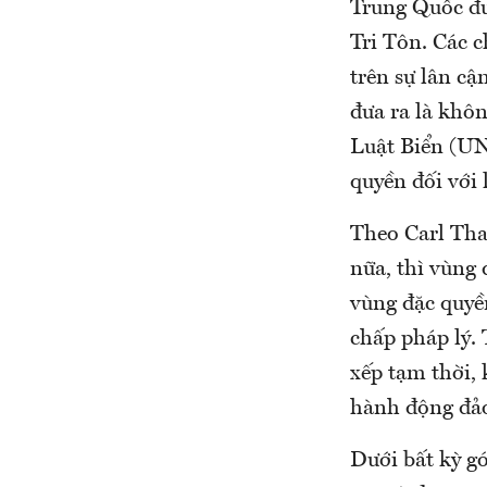
Trung Quốc đư
Tri Tôn. Các 
trên sự lân c
đưa ra là khôn
Luật Biển (UN
quyền đối với 
Theo Carl Tha
nữa, thì vùng 
vùng đặc quyề
chấp pháp lý. 
xếp tạm thời, 
hành động đảo
Dưới bất kỳ g