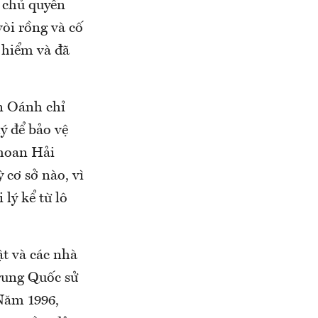
n chủ quyền
òi rồng và cố
 hiểm và đã
n Oánh chỉ
lý để bảo vệ
khoan Hải
cơ sở nào, vì
lý kể từ lô
ật và các nhà
Trung Quốc sử
Năm 1996,