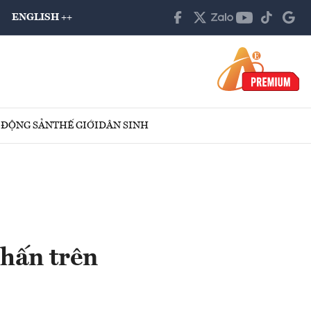
ENGLISH ++
 ĐỘNG SẢN
THẾ GIỚI
DÂN SINH
 hấn trên