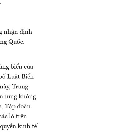
.
ng nhận định
ung Quốc.
ùng biển của
bố Luật Biển
này, Trung
, nhưng không
a, Tập đoàn
ác lô trên
 quyền kinh tế