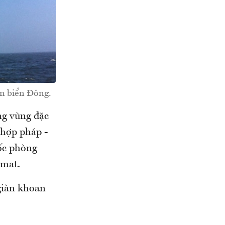
ên biển Đông.
ng vùng đặc
 hợp pháp -
ốc phòng
omat.
 giàn khoan