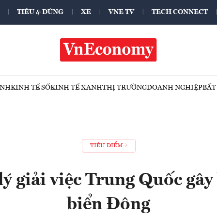
TIÊU & DÙNG
XE
VNE TV
TECH CONNECT
ÍNH
KINH TẾ SỐ
KINH TẾ XANH
THỊ TRƯỜNG
DOANH NGHIỆP
BẤT
TIÊU ĐIỂM
lý giải việc Trung Quốc gây
biển Đông