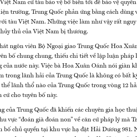
Việt Nam cử tàu bảo vệ bờ biển tới để bảo vệ quyề
hiện trường, Trung Quốc phản ứng bằng cách dùng v
với tàu Việt Nam. Những việc làm như vậy rất nguy
thủy thủ của Việt Nam bị thương.
 phát ngôn viên Bộ Ngoại giao Trung Quốc Hoa Xuâ
ên bố chung chung, thiếu chi tiết về lập luận pháp 
 của nước này. Việc bà Hoa Xuân Oánh nói giàn 
 trong lãnh hải của Trung Quốc là không có bất kỳ 
thể lãnh thổ nào của Trung Quốc trong vòng 12 hải 
 cứ cho tuyên bố này.
ng của Trung Quốc đã khiến các chuyên gia học thu
khu vực “đoán già đoán non” về căn cứ pháp lý mà 
n bố chủ quyền tại khu vực hạ đặt Hải Dương 981. 