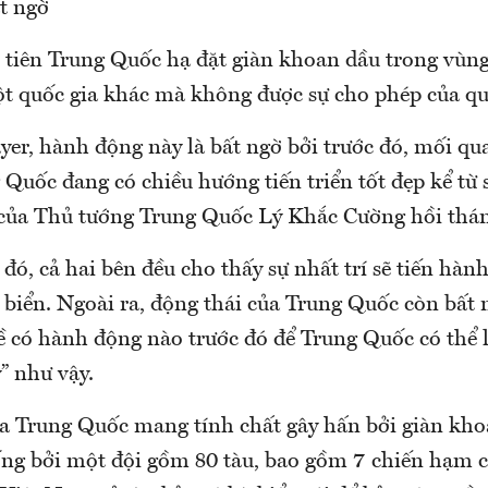
t ngờ
u tiên Trung Quốc hạ đặt giàn khoan dầu trong vùn
ột quốc gia khác mà không được sự cho phép của qu
er, hành động này là bất ngờ bởi trước đó, mối qua
Quốc đang có chiều hướng tiến triển tốt đẹp kể từ 
ủa Thủ tướng Trung Quốc Lý Khắc Cường hồi thán
đó, cả hai bên đều cho thấy sự nhất trí sẽ tiến hàn
 biển. Ngoài ra, động thái của Trung Quốc còn bất 
có hành động nào trước đó để Trung Quốc có thể l
y” như vậy.
 Trung Quốc mang tính chất gây hấn bởi giàn kh
ống bởi một đội gồm 80 tàu, bao gồm 7 chiến hạm 