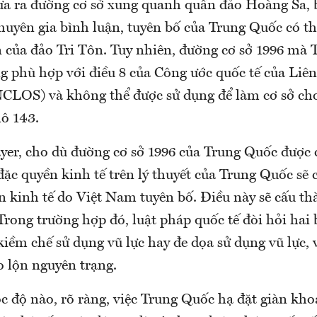
a ra đường cơ sở xung quanh quần đảo Hoàng Sa,
chuyên gia bình luận, tuyên bố của Trung Quốc có t
ận của đảo Tri Tôn. Tuy nhiên, đường cơ sở 1996 mà
g phù hợp với điều 8 của Công ước quốc tế của Liên
CLOS) và không thể được sử dụng để làm cơ sở cho
lô 143.
yer, cho dù đường cơ sở 1996 của Trung Quốc được 
đặc quyền kinh tế trên lý thuyết của Trung Quốc sẽ 
n kinh tế do Việt Nam tuyên bố. Điều này sẽ cấu th
Trong trường hợp đó, luật pháp quốc tế đòi hỏi hai 
kiềm chế sử dụng vũ lực hay đe dọa sử dụng vũ lực,
 lộn nguyên trạng.
óc độ nào, rõ ràng, việc Trung Quốc hạ đặt giàn k