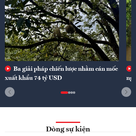
Ba giải pháp chiến lược nhằm cán mốc
xuất khẩu 74 tỷ USD
ngu
Dòng sự kiện