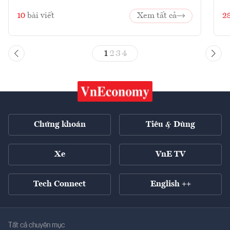
10
bài viết
Xem tất cả
2
1
2
3
4
Chứng khoán
Tiêu & Dùng
Xe
VnE TV
Tech Connect
English ++
Tất cả chuyên mục