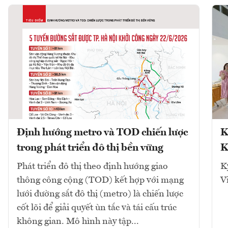
Định hướng metro và TOD chiến lược
K
trong phát triển đô thị bền vững
K
Phát triển đô thị theo định hướng giao
K
thông công cộng (TOD) kết hợp với mạng
V
lưới đường sắt đô thị (metro) là chiến lược
cốt lõi để giải quyết ùn tắc và tái cấu trúc
không gian. Mô hình này tập...