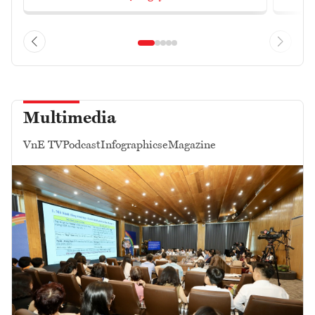
Multimedia
VnE TV
Podcast
Infographics
eMagazine