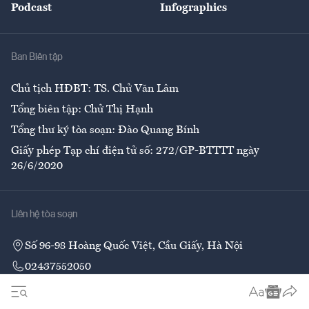
Podcast
Infographics
Giải trí
Y tế
Nhà
Ban Biên tập
Ẩm thực
Chủ tịch HĐBT: TS. Chử Văn Lâm
Tổng biên tập: Chử Thị Hạnh
Tổng thư ký tòa soạn: Đào Quang Bính
Giấy phép Tạp chí điện tử số: 272/GP-BTTTT ngày
26/6/2020
Liên hệ tòa soạn
Số 96-98 Hoàng Quốc Việt, Cầu Giấy, Hà Nội
02437552050
Liên hệ quảng cáo