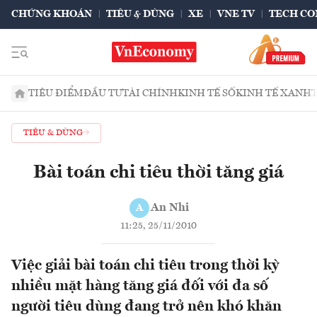
CHỨNG KHOÁN
TIÊU & DÙNG
XE
VNE TV
TECH CO
TIÊU ĐIỂM
ĐẦU TƯ
TÀI CHÍNH
KINH TẾ SỐ
KINH TẾ XANH
TIÊU & DÙNG
Bài toán chi tiêu thời tăng giá
An Nhi
A
11:25, 25/11/2010
Việc giải bài toán chi tiêu trong thời kỳ
nhiều mặt hàng tăng giá đối với đa số
người tiêu dùng đang trở nên khó khăn