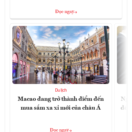
Đọc ngay
Du lịch
Macao đang trở thành điểm đến
Ngư
mua sắm xa xỉ mới của châu Á
đổi 
Đọc ngay