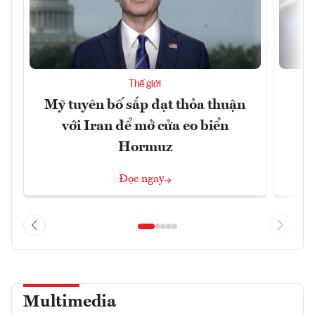
Thế giới
Mỹ tuyên bố sắp đạt thỏa thuận
“
với Iran để mở cửa eo biển
g
Hormuz
Đọc ngay
Multimedia