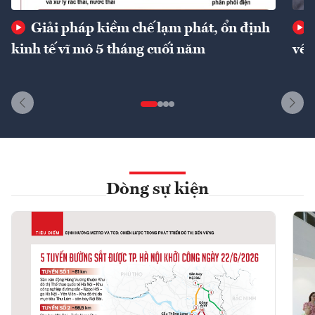
Giải pháp kiềm chế lạm phát, ổn định
kinh tế vĩ mô 5 tháng cuối năm
về 
Dòng sự kiện