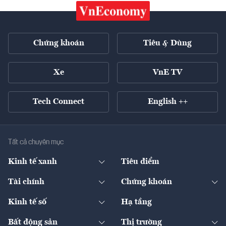
Chứng khoán
Tiêu & Dùng
Xe
VnE TV
Tech Connect
English ++
Tất cả chuyên mục
Kinh tế xanh
Tiêu điểm
Chuyển động xanh
Tài chính
Chứng khoán
Pháp lý
Ngân hàng
Doanh nghiệp niêm yết
Kinh tế số
Hạ tầng
Thương hiệu xanh
Thị trường vốn
Thị trường
Sản phẩm - Thị trường
Bất động sản
Thị trường