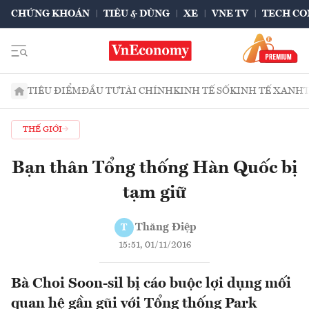
CHỨNG KHOÁN
TIÊU & DÙNG
XE
VNE TV
TECH CO
TIÊU ĐIỂM
ĐẦU TƯ
TÀI CHÍNH
KINH TẾ SỐ
KINH TẾ XANH
THẾ GIỚI
Bạn thân Tổng thống Hàn Quốc bị
tạm giữ
Thăng Điệp
T
15:51, 01/11/2016
Bà Choi Soon-sil bị cáo buộc lợi dụng mối
quan hệ gần gũi với Tổng thống Park