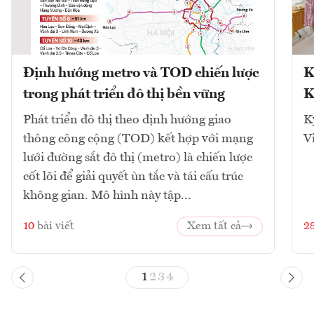
Định hướng metro và TOD chiến lược
K
trong phát triển đô thị bền vững
K
Phát triển đô thị theo định hướng giao
K
thông công cộng (TOD) kết hợp với mạng
V
lưới đường sắt đô thị (metro) là chiến lược
cốt lõi để giải quyết ùn tắc và tái cấu trúc
không gian. Mô hình này tập...
10
bài viết
Xem tất cả
2
1
2
3
4