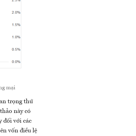
ơng mại
an trọng thứ
thảo này có
 đối với các
ên vốn điều lệ