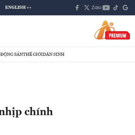
ENGLISH ++
 ĐỘNG SẢN
THẾ GIỚI
DÂN SINH
 nhịp chính