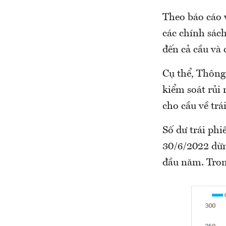
Theo báo cáo 
các chính sác
đến cả cầu và 
Cụ thể, Thông
kiểm soát rủi 
cho cầu về trá
Số dư trái phi
30/6/2022 dừn
đầu năm. Trong