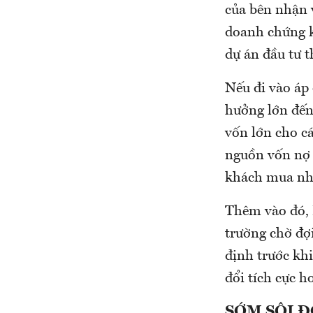
của bên nhận 
doanh chứng k
dự án đầu tư t
Nếu đi vào áp
hưởng lớn đến
vốn lớn cho c
nguồn vốn nợ (
khách mua nh
Thêm vào đó, 
trường chờ đợ
định trước kh
đổi tích cực h
SỚM SÔI Đ