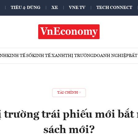
TIÊU & DÙNG
XE
VNE TV
TECH CONNECT
ÍNH
KINH TẾ SỐ
KINH TẾ XANH
THỊ TRƯỜNG
DOANH NGHIỆP
BẤT
TÀI CHÍNH
ị trường trái phiếu mới bắt
sách mới?