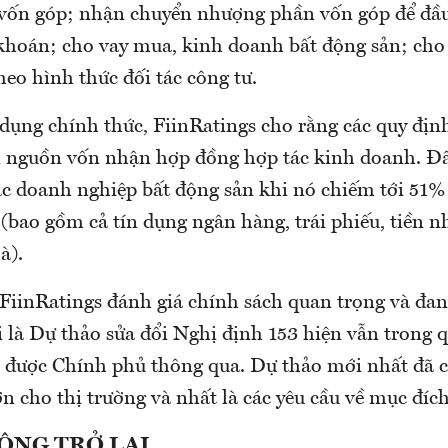
vốn góp; nhận chuyển nhượng phần vốn góp để đầu
hoán; cho vay mua, kinh doanh bất động sản; cho 
heo hình thức đối tác công tư.
 dụng chính thức, FiinRatings cho rằng các quy địn
 nguồn vốn nhận hợp đồng hợp tác kinh doanh. Đâ
ác doanh nghiệp bất động sản khi nó chiếm tới 51%
bao gồm cả tín dụng ngân hàng, trái phiếu, tiền n
à).
FiinRatings đánh giá chính sách quan trọng và đan
i là Dự thảo sửa đổi Nghị định 153 hiện vẫn trong 
i được Chính phủ thông qua. Dự thảo mới nhất đã 
ơn cho thị trường và nhất là các yêu cầu về mục đíc
ỘNG TRỞ LẠI