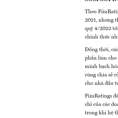
Theo FiinRati
2021, nhưng th
quý 4/2022 tới
chính thức nh
Đồng thời, cá
phần làm cho 
minh bạch hóa
cùng chia sẻ r
cho nhà đầu t
FiinRatings đá
chỉ của các d
trong khi hệ 