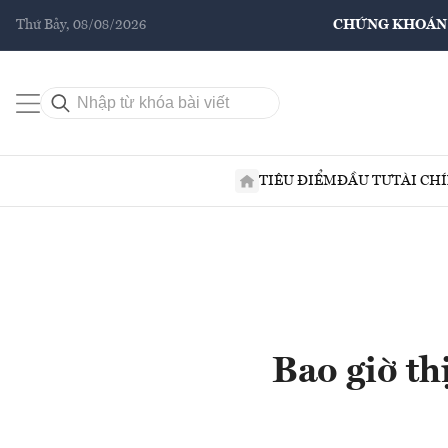
Thứ Bảy, 08/08/2026
CHỨNG KHOÁN
TIÊU ĐIỂM
ĐẦU TƯ
TÀI CH
Bao giờ th