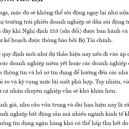
ngs, mặc dù sẽ không thể sôi động ngay lại như nử
ị trường trái phiếu doanh nghiệp sẽ dần sôi động t
 đây khi Nghị định 153 (sửa đổi) được ban hành và 
ư kế hoạch được thông báo bởi Bộ Tài chính.
c quy định mới như dự thảo hiện nay nếu đi vào áp 
các doanh nghiệp niêm yết hoặc các doanh nghiệp
 thông tin và hồ sơ tín dụng để hướng đến các nhà 
ủi ro và kỳ vọng mức lãi suất phù hợp. Tuy nhiên, v
ư cá nhân chuyên nghiệp vẫn sẽ khó khăn hơn.
nh giá, nhu cầu vốn trung và dài hạn hiện nay là r
oanh nghiệp bất động sản mà nhiều ngành kinh tế 
thống tín dụng ngân hàng khó có thể hấp thụ hết do