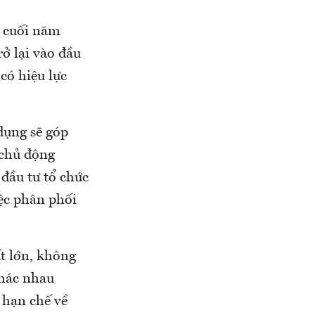
a cuối năm
rở lại vào đầu
có hiệu lực
dụng sẽ góp
 chủ động
đầu tư tổ chức
iệc phân phối
ất lớn, không
khác nhau
 hạn chế về