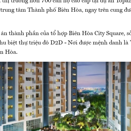
ra thị trường hơn 700 căn hộ cao cấp tại dự án Topa
ại trung tâm Thành phố Biên Hòa, ngay trên cung đ
án thành phần của tổ hợp Biên Hòa City Square, sở 
khu biệt thự triệu đô D2D - Nơi được mệnh danh là
ên Hòa.