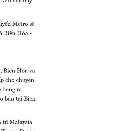
 khu vực này
tuyến Metro sẽ
là Biên Hòa -
7, Biên Hòa và
ấp cho chuyên
c bung ra
o bán tại Biên
 từ Malaysia