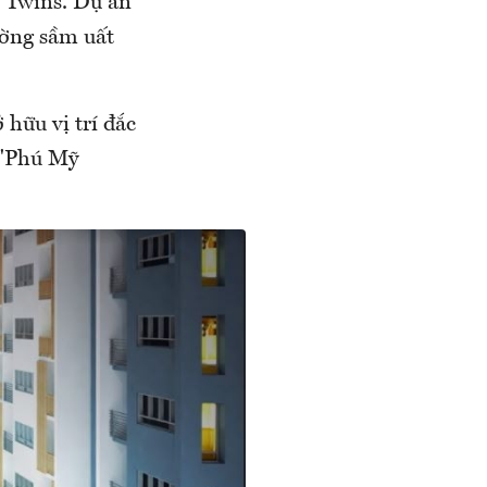
z Twins. Dự án
ường sầm uất
hữu vị trí đắc
 "Phú Mỹ