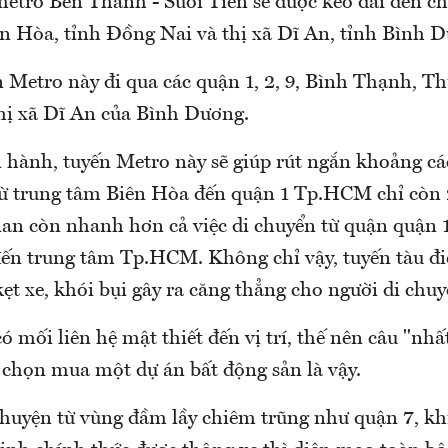
metro Bến Thành - Suối Tiên sẽ được kéo dài đến ch
n Hòa, tỉnh Đồng Nai và thị xã Dĩ An, tỉnh Bình 
n Metro này đi qua các quận 1, 2, 9, Bình Thạnh, T
ị xã Dĩ An của Bình Dương.
n hành, tuyến Metro này sẽ giúp rút ngắn khoảng cá
 từ trung tâm Biên Hòa đến quận 1 Tp.HCM chỉ còn 
ian còn nhanh hơn cả việc di chuyển từ quận quận 
ến trung tâm Tp.HCM. Không chỉ vậy, tuyến tàu đi
kẹt xe, khói bụi gây ra căng thẳng cho người di chuy
ó mối liên hệ mật thiết đến vị trí, thế nên câu "nhất
 chọn mua một dự án bất động sản là vậy.
huyện từ vùng đầm lầy chiêm trũng như quận 7, kh