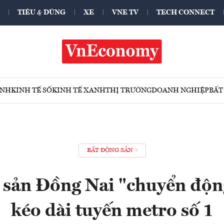
TIÊU & DÙNG
XE
VNE TV
TECH CONNECT
ÍNH
KINH TẾ SỐ
KINH TẾ XANH
THỊ TRƯỜNG
DOANH NGHIỆP
BẤT
BẤT ĐỘNG SẢN
 sản Đồng Nai "chuyển động
kéo dài tuyến metro số 1