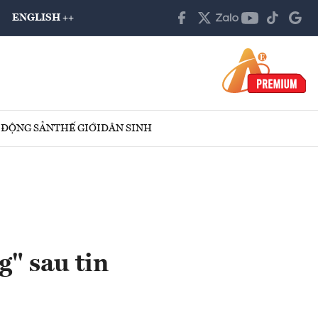
ENGLISH ++
 ĐỘNG SẢN
THẾ GIỚI
DÂN SINH
" sau tin