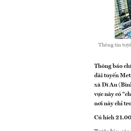
Thông tin tuy
Thông báo ch
dài tuyến Met
xã Dĩ An (Bìn
vực này có "c
nơi này chỉ t
Cú hích 21.00