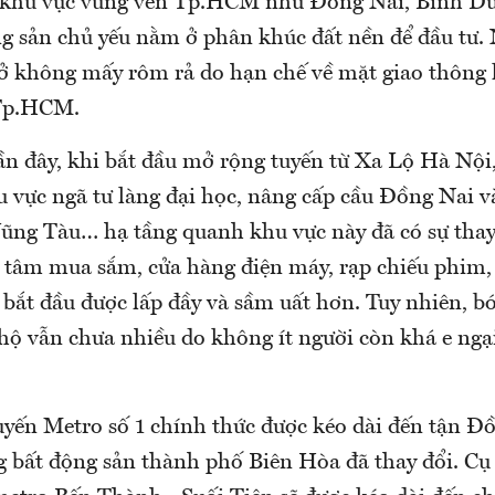
c khu vực vùng ven Tp.HCM như Đồng Nai, Bình D
g sản chủ yếu nằm ở phân khúc đất nền để đầu tư. 
ở không mấy rôm rả do hạn chế về mặt giao thông k
 Tp.HCM.
 đây, khi bắt đầu mở rộng tuyến từ Xa Lộ Hà Nội
u vực ngã tư làng đại học, nâng cấp cầu Đồng Nai v
ũng Tàu… hạ tầng quanh khu vực này đã có sự thay
g tâm mua sắm, cửa hàng điện máy, rạp chiếu phim,
… bắt đầu được lấp đầy và sầm uất hơn. Tuy nhiên, 
 hộ vẫn chưa nhiều do không ít người còn khá e ngạ
uyến Metro số 1 chính thức được kéo dài đến tận Đồ
g bất động sản thành phố Biên Hòa đã thay đổi. Cụ 