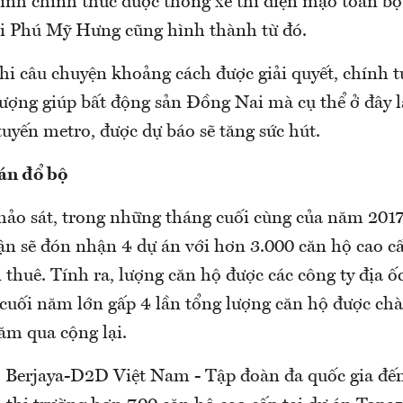
nh chính thức được thông xe thì diện mạo toàn bộ
rồi Phú Mỹ Hưng cũng hình thành từ đó.
hi câu chuyện khoảng cách được giải quyết, chính 
tượng giúp bất động sản Đồng Nai mà cụ thể ở đây 
uyến metro, được dự báo sẽ tăng sức hút.
án đổ bộ
khảo sát, trong những tháng cuối cùng của năm 201
ận sẽ đón nhận 4 dự án với hơn 3.000 căn hộ cao c
 thuê. Tính ra, lượng căn hộ được các công ty địa ố
 cuối năm lớn gấp 4 lần tổng lượng căn hộ được chà
ăm qua cộng lại.
, Berjaya-D2D Việt Nam - Tập đoàn đa quốc gia đến