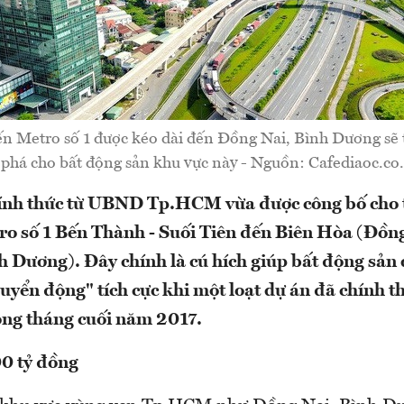
ến Metro số 1 được kéo dài đến Đồng Nai, Bình Dương sẽ t
phá cho bất động sản khu vực này - Nguồn: Cafediaoc.co.
ính thức từ UBND Tp.HCM vừa được công bố cho t
ro số 1 Bến Thành - Suối Tiên đến Biên Hòa (Đồng
h Dương). Đây chính là cú hích giúp bất động sả
huyển động" tích cực khi một loạt dự án đã chính t
rong tháng cuối năm 2017.
0 tỷ đồng