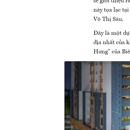
sẽ giới thiệu 
này tọa lạc t
Võ Thị Sáu.
Đây là một dự 
địa nhất của 
Hưng" của Bi