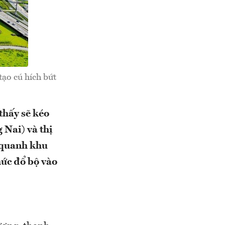
ạo cú hích bứt
hấy sẽ kéo
 Nai) và thị
n quanh khu
hức đổ bộ vào