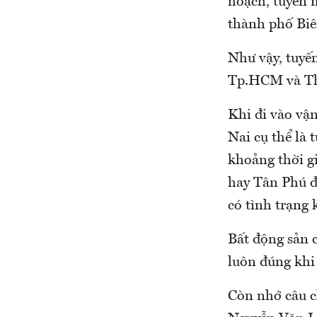
hoạch, tuyến 
thành phố Biê
Như vậy, tuyế
Tp.HCM và Th
Khi đi vào vậ
Nai cụ thể là
khoảng thời g
hay Tân Phú đ
có tình trạng 
Bất động sản c
luôn đúng khi
Còn nhớ câu c