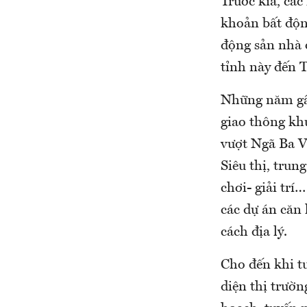
Trước kia, cá
khoản bất độn
động sản nhà 
tỉnh này đến
Những năm gần
giao thông kh
vượt Ngã Ba V
Siêu thị, trun
chơi- giải trí
các dự án căn
cách địa lý.
Cho đến khi t
diện thị trườn