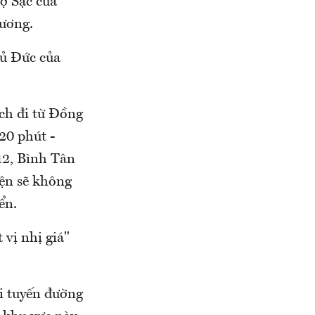
ợ Sặc của
Dương.
hủ Đức của
ch đi từ Đồng
20 phút -
12, Bình Tân
ện sẽ không
ển.
 vị nhị giá"
i tuyến đường