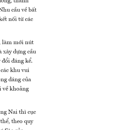
ương, thanh
Nhu cầu về bất
ết nối từ các
, làm mới nút
à xây dựng cầu
 đổi đáng kể.
 các khu vui
bóng dáng của
i về khoảng
ng Nai thì cục
thể, theo quy