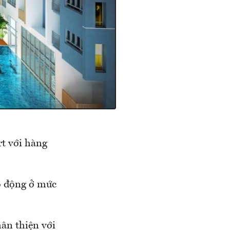
rt với hàng
ao động ở mức
ân thiện với