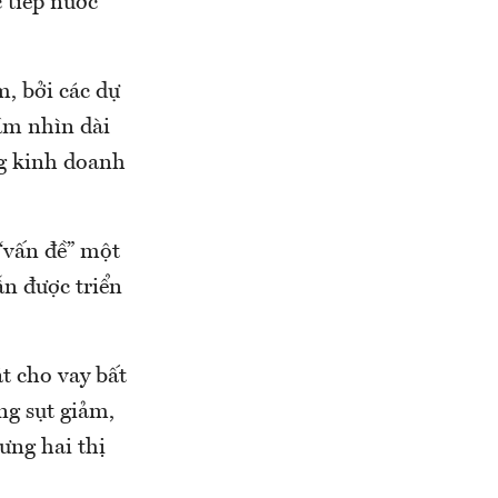
c tiếp nước
m, bởi các dự
ầm nhìn dài
ng kinh doanh
 “vấn đề” một
ẫn được triển
t cho vay bất
g sụt giảm,
ưng hai thị