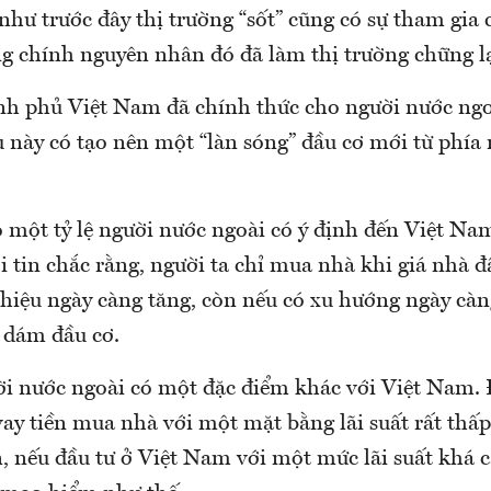
như trước đây thị trường “sốt” cũng có sự tham gia 
ng chính nguyên nhân đó đã làm thị trường chững lạ
nh phủ Việt Nam đã chính thức cho người nước ng
u này có tạo nên một “làn sóng” đầu cơ mới từ phía
ó một tỷ lệ người nước ngoài có ý định đến Việt Na
i tin chắc rằng, người ta chỉ mua nhà khi giá nhà đấ
 hiệu ngày càng tăng, còn nếu có xu hướng ngày càn
 dám đầu cơ.
i nước ngoài có một đặc điểm khác với Việt Nam. Đ
vay tiền mua nhà với một mặt bằng lãi suất rất thấp
, nếu đầu tư ở Việt Nam với một mức lãi suất khá c