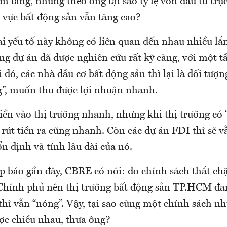
m lắng, nhưng theo ông tại sao tỷ lệ vốn đầu tư trự
 vực bất động sản vẫn tăng cao?
ai yếu tố này không có liên quan đến nhau nhiều lắ
ng dự án đã được nghiên cứu rất kỹ càng, với một t
 đó, các nhà đầu cơ bất động sản thì lại là đối tượ
ng”, muốn thu được lợi nhuận nhanh.
tiền vào thị trường nhanh, nhưng khi thị trường có
i rút tiền ra cũng nhanh. Còn các dự án FDI thì sẽ v
ổn định và tính lâu dài của nó.
p báo gần đây, CBRE có nói: do chính sách thắt chặ
Chính phủ nên thị trường bất động sản TP.HCM đan
hì vẫn “nóng”. Vậy, tại sao cùng một chính sách nh
ược chiều nhau, thưa ông?