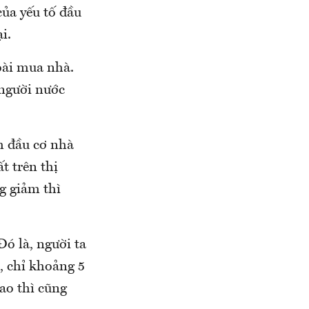
của yếu tố đầu
i.
oài mua nhà.
 người nước
m đầu cơ nhà
t trên thị
g giảm thì
ó là, người ta
, chỉ khoảng 5
ao thì cũng