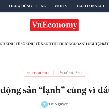
TIÊU & DÙNG
XE
VNE TV
TECH CONNECT
ÍNH
KINH TẾ SỐ
KINH TẾ XANH
THỊ TRƯỜNG
DOANH NGHIỆP
BẤT
THỊ TRƯỜNG
BẤT ĐỘNG SẢN
 động sản “lạnh” cũng vì đầ
Từ Nguyên
T