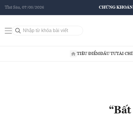
Thứ Sáu, 07/08/2026
CHỨNG KHOÁN
TIÊU ĐIỂM
ĐẦU TƯ
TÀI CH
“Bất