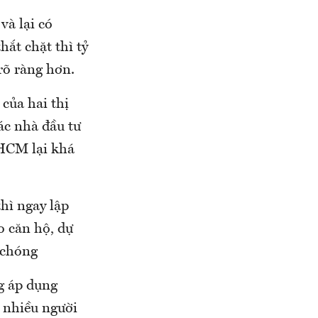
à lại có
hắt chặt thì tỷ
rõ ràng hơn.
của hai thị
ác nhà đầu tư
.HCM lại khá
thì ngay lập
o căn hộ, dự
 chóng
g áp dụng
 nhiều người