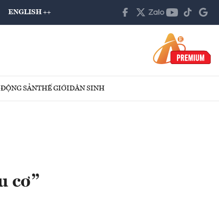
ENGLISH ++
 ĐỘNG SẢN
THẾ GIỚI
DÂN SINH
u cơ”