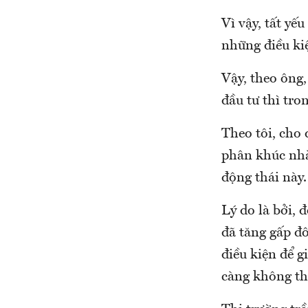
Vì vậy, tất yế
những điều ki
Vậy, theo ông
đầu tư thì tro
Theo tôi, cho
phân khúc nhà
động thái này.
Lý do là bởi, 
đã tăng gấp đ
điều kiện để g
càng không thể