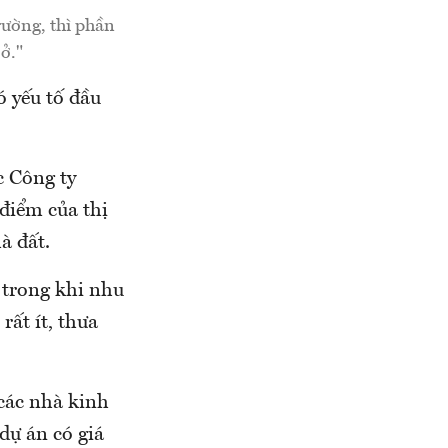
rường, thì phần
ở."
ó yếu tố đầu
c Công ty
điểm của thị
à đất.
 trong khi nhu
rất ít, thưa
 các nhà kinh
dự án có giá