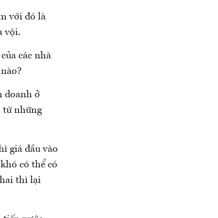
m với đó là
 vội.
 của các nhà
ế nào?
h doanh ở
m từ những
hì giá đầu vào
khó có thể có
ai thì lại