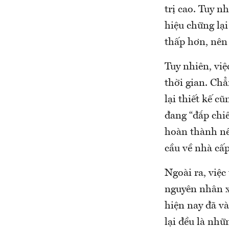
trị cao. Tuy n
hiệu chững lạ
thấp hơn, nên
Tuy nhiên, vi
thời gian. Ch
lại thiết kế c
đang “đắp chiế
hoàn thành nê
cầu về nhà cấ
Ngoài ra, việc
nguyên nhân x
hiện nay đã và
lại đều là nh