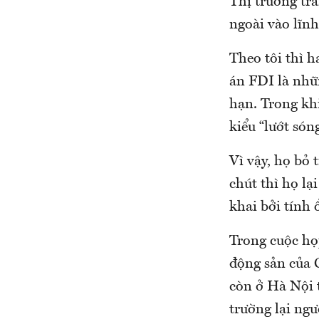
Thị trường trầ
ngoài vào lĩnh
Theo tôi thì h
án FDI là nhữ
hạn. Trong khi
kiểu “lướt só
Vì vậy, họ bỏ 
chút thì họ lạ
khai bởi tính 
Trong cuộc họ
động sản của 
còn ở Hà Nội t
trường lại ng