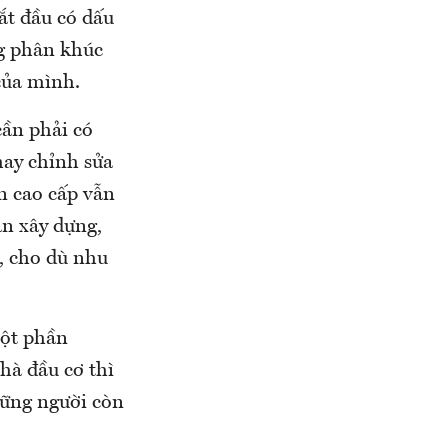
ắt đầu có dấu
ng phân khúc
của mình.
cần phải có
hay chỉnh sửa
án cao cấp vẫn
an xây dựng,
, cho dù nhu
một phần
hà đầu cơ thì
hững người còn