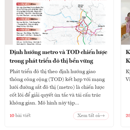
Định hướng metro và TOD chiến lược
K
trong phát triển đô thị bền vững
K
Phát triển đô thị theo định hướng giao
K
thông công cộng (TOD) kết hợp với mạng
V
lưới đường sắt đô thị (metro) là chiến lược
cốt lõi để giải quyết ùn tắc và tái cấu trúc
không gian. Mô hình này tập...
10
bài viết
Xem tất cả
2