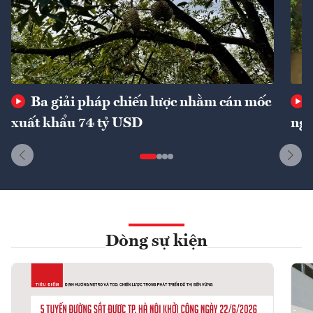
Ba giải pháp chiến lược nhằm cán mốc
xuất khẩu 74 tỷ USD
ngu
Dòng sự kiện