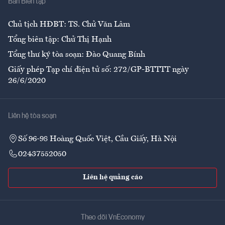
Ban Biên tập
Ẩm thực
Chủ tịch HĐBT: TS. Chử Văn Lâm
Tổng biên tập: Chử Thị Hạnh
Tổng thư ký tòa soạn: Đào Quang Bính
Giấy phép Tạp chí điện tử số: 272/GP-BTTTT ngày
26/6/2020
Liên hệ tòa soạn
Số 96-98 Hoàng Quốc Việt, Cầu Giấy, Hà Nội
02437552050
Liên hệ quảng cáo
Theo dõi VnEconomy