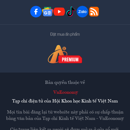
Đặt mua ấn phẩm
Bản quyền thuộc về
VnEconomy
Tạp chí điện tử của Hội Khoa học Kinh tế Việt Nam
Mọi tin bài đăng lại từ website này phải có sự chấp thuận
bằng văn bản của
Tạp chí Kinh tế Việt Nam - VnEconomy
Các trang liên kết ra ngoài sẽ được mở ra ở cửa sổ mới.