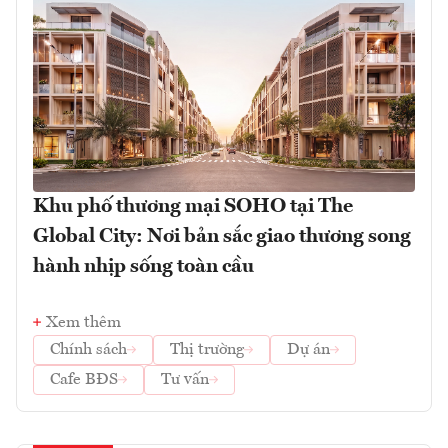
Khu phố thương mại SOHO tại The
Global City: Nơi bản sắc giao thương song
hành nhịp sống toàn cầu
Xem thêm
Chính sách
Thị trường
Dự án
Cafe BĐS
Tư vấn