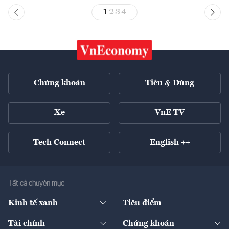
1
2
3
4
Chứng khoán
Tiêu & Dùng
Xe
VnE TV
Tech Connect
English ++
Tất cả chuyên mục
Kinh tế xanh
Tiêu điểm
Chuyển động xanh
Tài chính
Chứng khoán