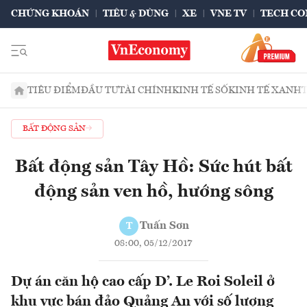
CHỨNG KHOÁN
TIÊU & DÙNG
XE
VNE TV
TECH CO
TIÊU ĐIỂM
ĐẦU TƯ
TÀI CHÍNH
KINH TẾ SỐ
KINH TẾ XANH
BẤT ĐỘNG SẢN
Bất động sản Tây Hồ: Sức hút bất
động sản ven hồ, hướng sông
Tuấn Sơn
T
08:00, 05/12/2017
Dự án căn hộ cao cấp D’. Le Roi Soleil ở
khu vực bán đảo Quảng An với số lượng