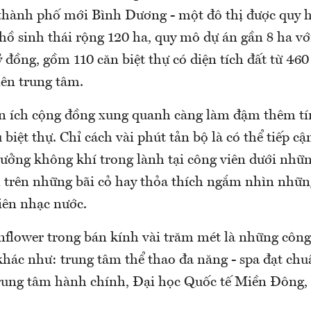
 thành phố mới Bình Dương - một đô thị được quy h
 hồ sinh thái rộng 120 ha, quy mô dự án gần 8 ha v
ỷ đồng, gồm 110 căn biệt thự có diện tích đất từ 4
iên trung tâm.
ện ích cộng đồng xung quanh càng làm đậm thêm tí
biệt thự. Chỉ cách vài phút tản bộ là có thể tiếp cậ
 hưởng không khí trong lành tại công viên dưới nhữ
n trên những bãi cỏ hay thỏa thích ngắm nhìn nhữ
iên nhạc nước.
flower trong bán kính vài trăm mét là những công 
 khác như: trung tâm thể thao đa năng - spa đạt ch
rung tâm hành chính, Đại học Quốc tế Miền Đông, 