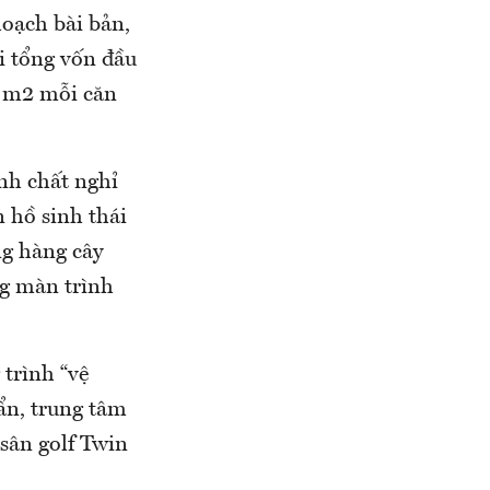
oạch bài bản,
ới tổng vốn đầu
60 m2 mỗi căn
nh chất nghỉ
n hồ sinh thái
ng hàng cây
ng màn trình
trình “vệ
uẩn, trung tâm
sân golf Twin