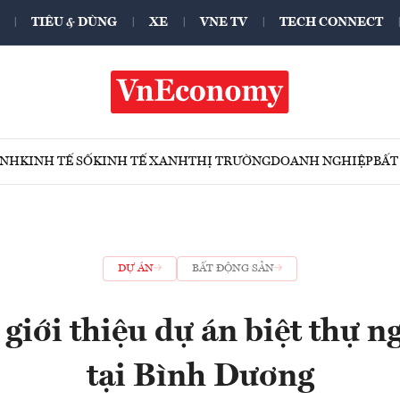
TIÊU & DÙNG
XE
VNE TV
TECH CONNECT
ÍNH
KINH TẾ SỐ
KINH TẾ XANH
THỊ TRƯỜNG
DOANH NGHIỆP
BẤT
DỰ ÁN
BẤT ĐỘNG SẢN
giới thiệu dự án biệt thự n
tại Bình Dương