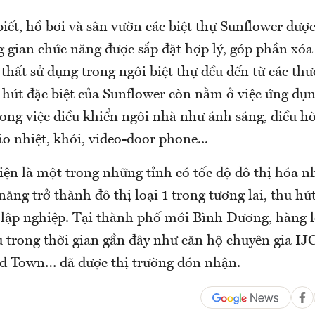
ết, hồ bơi và sân vườn các biệt thự Sunflower được 
g gian chức năng được sắp đặt hợp lý, góp phần xóa
 thất sử dụng trong ngôi biệt thự đều đến từ các th
 hút đặc biệt của Sunflower còn nằm ở việc ứng dụ
ong việc điều khiển ngôi nhà như ánh sáng, điều hò
o nhiệt, khói, video-door phone...
ện là một trong những tỉnh có tốc độ đô thị hóa n
năng trở thành đô thị loại 1 trong tương lai, thu hú
 lập nghiệp. Tại thành phố mới Bình Dương, hàng l
u trong thời gian gần đây như căn hộ chuyên gia I
d Town… đã được thị trường đón nhận.