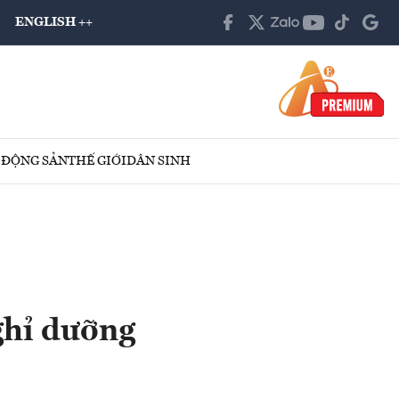
ENGLISH ++
 ĐỘNG SẢN
THẾ GIỚI
DÂN SINH
ghỉ dưỡng