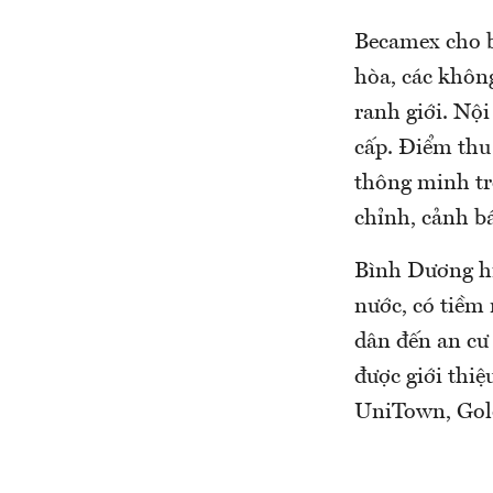
Becamex cho bi
hòa, các khôn
ranh giới. Nội
cấp. Điểm thu
thông minh tr
chỉnh, cảnh bá
Bình Dương hi
nước, có tiềm 
dân đến an cư
được giới thiệ
UniTown, Gol