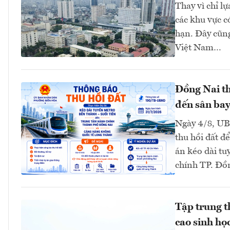
Thay vì chỉ l
các khu vực có
hạn. Đây cũng
Việt Nam…
Đồng Nai th
đến sân ba
Ngày 4/8, UB
thu hồi đất để
án kéo dài t
chính TP. Đồ
Tập trung t
cao sinh họ