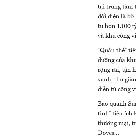
tại trung tâm
đối diện là bờ
tư hơn 1.100 t
và khu công v
“Quần thể” ti
dưỡng của khu 
rộng rãi, tận
xanh, thư giã
diễn từ công v
Bao quanh Sun
tinh” tiện ích
thương mại, t
Doves…