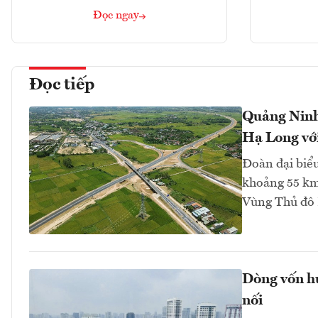
Đọc ngay
Đọc tiếp
Quảng Ninh 
Hạ Long với
Đoàn đại biểu
khoảng 55 km
Vùng Thủ đô 
Dòng vốn hư
nối