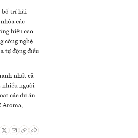
bố trí hài
 nhòa các
ương hiệu cao
ng công nghệ
a tự động điều
hanh nhất cả
t nhiều người
oạt các dự án
JC Aroma,