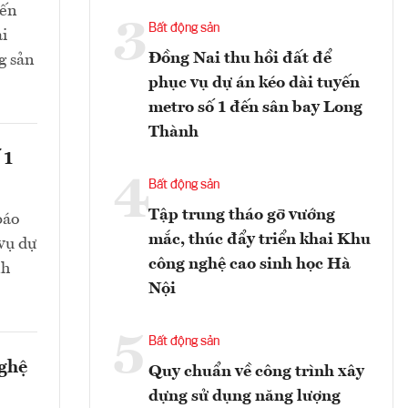
đến
3
Bất động sản
ài
Đồng Nai thu hồi đất để
g sản
phục vụ dự án kéo dài tuyến
metro số 1 đến sân bay Long
Thành
 1
4
Bất động sản
Tập trung tháo gỡ vướng
báo
mắc, thúc đẩy triển khai Khu
 vụ dự
công nghệ cao sinh học Hà
nh
Nội
5
Bất động sản
nghệ
Quy chuẩn về công trình xây
dựng sử dụng năng lượng