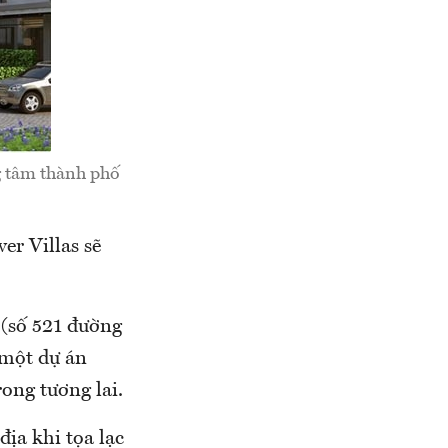
ng tâm thành phố
er Villas sẽ
 (số 521 đường
 một dự án
ong tương lai.
địa khi tọa lạc