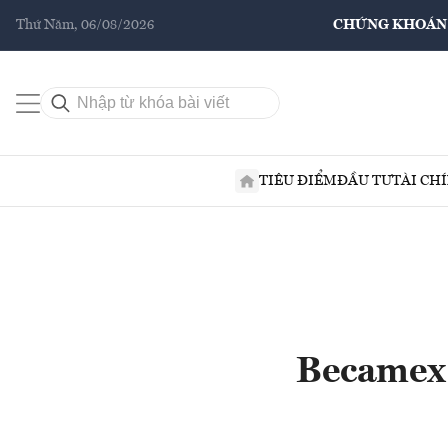
Thứ Năm, 06/08/2026
CHỨNG KHOÁN
TIÊU ĐIỂM
ĐẦU TƯ
TÀI CH
Becamex 