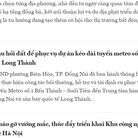
ựa chọn từng địa phương, nhà đầu tư ngày càng quan tâm 
 hạ tầng đồng bộ, kết nối thuận lợi và dư địa phát triển d
 là xu hướng đang tạo thêm cơ hội cho thị trường bất độn
u hồi đất để phục vụ dự án kéo dài tuyến metro số
y Long Thành
ND phường Biên Hòa, TP. Đồng Nai đã ban hành thông 
 thực hiện công tác bồi thường, hỗ trợ và tái định cư phục
uyến Metro số 1 Bến Thành – Suối Tiên đến Trung tâm hà
ng Nai và sân bay quốc tế Long Thành…
háo gỡ vướng mắc, thúc đẩy triển khai Khu công 
c Hà Nội