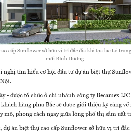
cao cấp Sunflower sở hữu vị trí đắc địa khi tọa lạc tại tru
mới Bình Dương.
i nghị tìm hiểu cơ hội đầu tư dự án biệt thự Sunflow
 Nội.
này - được tổ chức ở chi nhánh công ty Becamex IJC
 khách hàng phía Bắc sẽ được giới thiệu kỹ càng về
y mô, phong cách ngay giữa lòng phố thị sầm uất tr
dự án biệt thự cao cấp Sunflower sở hữu vị trí đắc 