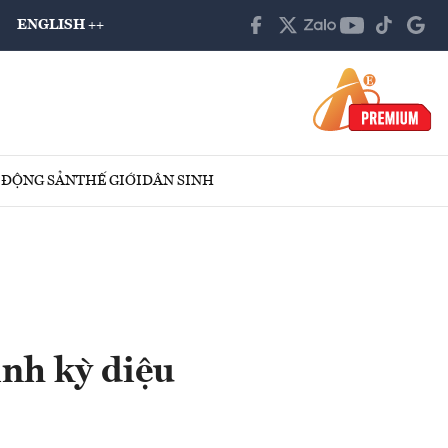
ENGLISH ++
 ĐỘNG SẢN
THẾ GIỚI
DÂN SINH
inh kỳ diệu