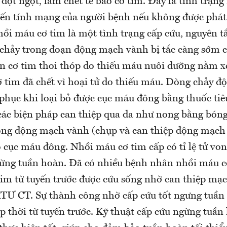
đột ngột, làm chết tế bào cơ tim. Đây là tình trạng
 đến tính mạng của người bệnh nếu không được phát
Nhồi máu cơ tim là một tình trạng cấp cứu, nguyên tắ
chảy trong đoạn động mạch vành bị tắc càng sớm c
ần cơ tim thoi thóp do thiếu máu nuôi dưỡng nằm x
 tim đã chết vì hoại tử do thiếu máu. Dòng chảy 
phục khi loại bỏ được cục máu đông bằng thuốc tiê
các biện pháp can thiệp qua da như nong bằng bóng
lòng động mạch vành (chụp và can thiệp động mạch
ỏ cục máu đông. Nhồi máu cơ tim cấp có tỉ lệ tử von
ừng tuần hoàn. Đã có nhiều bệnh nhân nhồi máu c
im từ tuyến trước được cứu sống nhờ can thiệp mạ
TƯ CT. Sự thành công nhờ cấp cứu tốt ngưng tuần
p thời từ tuyến trước. Kỹ thuật cấp cứu ngừng tuần