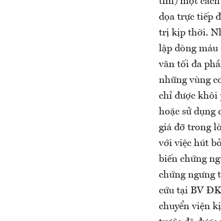
tim) một cách 
dọa trực tiếp
trị kịp thời. 
lập dòng máu 
vãn tối đa ph
những vùng cơ
chỉ được khôi 
hoặc sử dụng 
giá đỡ trong 
với việc hút b
biến chứng ng
chứng ngưng t
cứu tại BV ĐK
chuyển viện kị