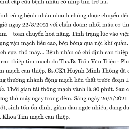
phút cấp cứu bệnh nhân có nhịp tim trở lại.
thành công bệnh nhân nhanh chóng được chuyển 
 giờ ngày 22/3/2021 với chẩn đoán: nhồi máu cơ ti
im – toan chuyển hoá nặng. Tình trạng lúc vào việ
dụng vận mạch liều cao, bóp bóng qua nội khí quản
tích cực, thở máy… Bệnh nhân có chỉ định can thiệ
p can thiệp tim mạch do Ths.Bs Trần Văn Triệu - P
m mạch can thiệp, Bs.CK1 Huỳnh Minh Thông đã c
ng thương nhánh động mạch liên thất trước đoạn I
ốc. Thời gian tái thông mạch vành là 30 phút. Sau 
ưng thở máy ngay trong đêm. Sáng ngày 26/3/2021
 tốt, sinh tồn ổn định, giảm đau ngực nhiều, đang đ
tại Khoa Tim mạch can thiệp.