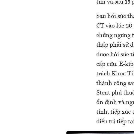
tim và sau 15 
Sau hồi sức 
CT vào lúc 20
chứng ngưng t
thấp phải sử 
được hồi sức 
cấp cứu. Ê-kí
trách Khoa Ti
thành công sa
Stent phủ thu
ổn định và ng
tỉnh, tiếp xúc
điều trị tiếp 