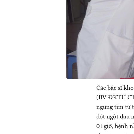
Các bác sĩ kh
(BV ĐKTƯ CT) 
ngưng tim từ t
đột ngột đau n
01 giờ, bệnh 