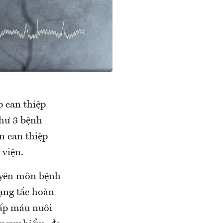
p can thiệp
như 3 bệnh
n can thiệp
 viện.
uyên môn bệnh
ạng tắc hoàn
ấp máu nuôi