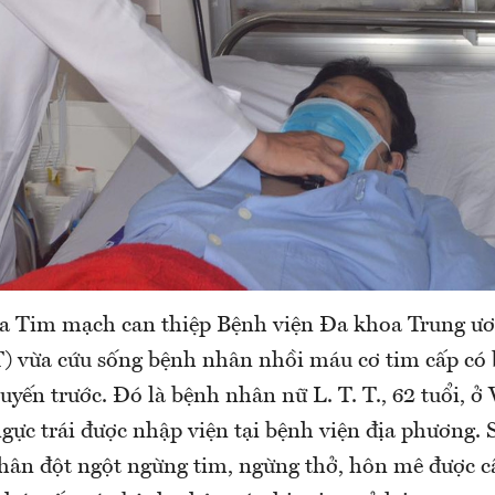
oa Tim mạch can thiệp Bệnh viện Đa khoa Trung ư
vừa cứu sống bệnh nhân nhồi máu cơ tim cấp có 
uyến trước. Đó là bệnh nhân nữ L. T. T., 62 tuổi, ở
gực trái được nhập viện tại bệnh viện địa phương. 
nhân đột ngột ngừng tim, ngừng thở, hôn mê được 