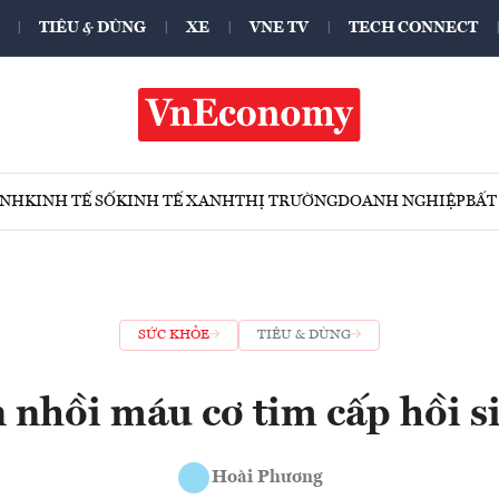
TIÊU & DÙNG
XE
VNE TV
TECH CONNECT
ÍNH
KINH TẾ SỐ
KINH TẾ XANH
THỊ TRƯỜNG
DOANH NGHIỆP
BẤT
SỨC KHỎE
TIÊU & DÙNG
nhồi máu cơ tim cấp hồi s
Hoài Phương