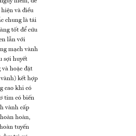
 nguy hiểm, đe
 hiện và điều
c chung là tái
àng tốt để cứu
en lẫn với
động mạch vành
u sợi huyết
 và hoặc đặt
 vành) kết hợp
g cao khi có
ơ tim có biến
ch vành cấp
 hoàn hoàn,
 hoàn tuyến