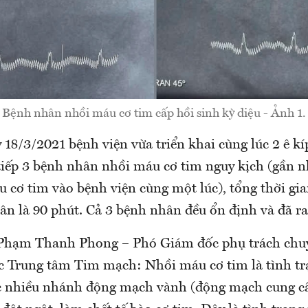
Bệnh nhân nhồi máu cơ tim cấp hồi sinh kỳ diệu - Ảnh 1.
 18/3/2021 bệnh viện vừa triển khai cùng lúc 2 ê kí
 tiếp 3 bệnh nhân nhồi máu cơ tim nguy kịch (gần 
 cơ tim vào bệnh viện cùng một lúc), tổng thời gia
n là 90 phút. Cả 3 bệnh nhân đều ổn định và đã ra
Phạm Thanh Phong – Phó Giám đốc phụ trách ch
c Trung tâm Tim mạch: Nhồi máu cơ tim là tình tr
c nhiều nhánh động mạch vành (động mạch cung c