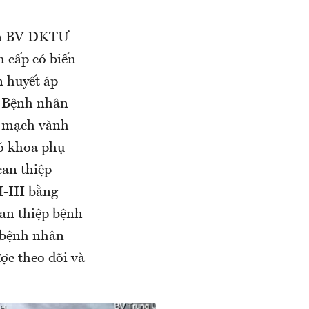
đến BV ĐKTƯ
m cấp có biến
n huyết áp
. Bệnh nhân
p mạch vành
hó khoa phụ
an thiệp
I-III bằng
can thiệp bệnh
 bệnh nhân
ược theo dõi và