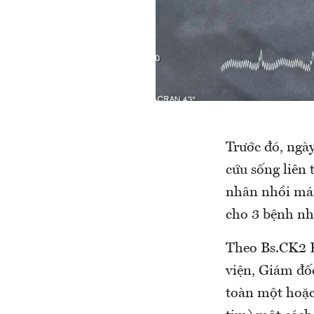
Trước đó, ngày
cứu sống liên
nhân nhồi máu
cho 3 bệnh nhâ
Theo Bs.CK2 
viện, Giám đố
toàn một hoặ