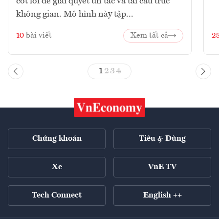
cốt lõi để giải quyết ùn tắc và tái cấu trúc
không gian. Mô hình này tập...
10
bài viết
Xem tất cả
2
1
2
3
4
Chứng khoán
Tiêu & Dùng
Xe
VnE TV
Tech Connect
English ++