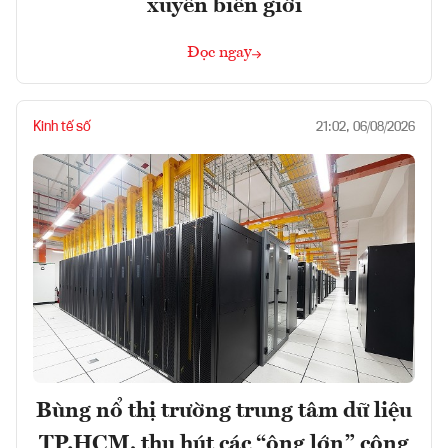
xuyên biên giới
Đọc ngay
Kinh tế số
21:02, 06/08/2026
Bùng nổ thị trường trung tâm dữ liệu
TP.HCM, thu hút các “ông lớn” công