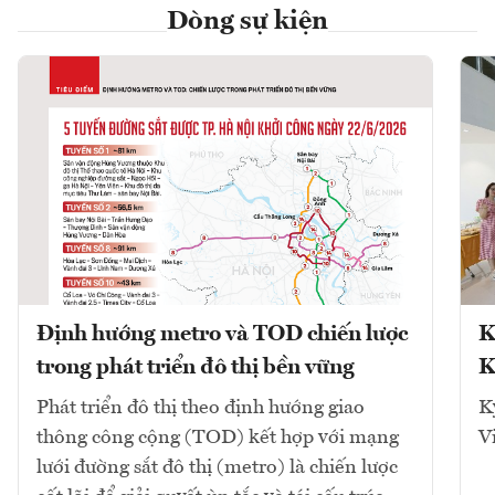
Dòng sự kiện
Định hướng metro và TOD chiến lược
K
trong phát triển đô thị bền vững
K
Phát triển đô thị theo định hướng giao
K
thông công cộng (TOD) kết hợp với mạng
V
lưới đường sắt đô thị (metro) là chiến lược