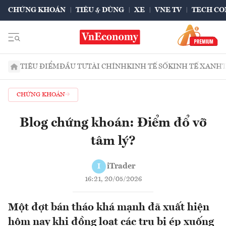
CHỨNG KHOÁN
TIÊU & DÙNG
XE
VNE TV
TECH CO
TIÊU ĐIỂM
ĐẦU TƯ
TÀI CHÍNH
KINH TẾ SỐ
KINH TẾ XANH
CHỨNG KHOÁN
Blog chứng khoán: Điểm đổ vỡ
tâm lý?
iTrader
I
16:21, 20/05/2026
Một đợt bán tháo khá mạnh đã xuất hiện
hôm nay khi đồng loạt các trụ bị ép xuống