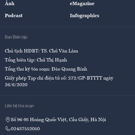
Ảnh
eMagazine
Đẹp +
An sinh
Podcast
Infographics
Giải trí
Y tế
Nhà
Ban Biên tập
Ẩm thực
Chủ tịch HĐBT: TS. Chử Văn Lâm
Tổng biên tập: Chử Thị Hạnh
Tổng thư ký tòa soạn: Đào Quang Bính
Giấy phép Tạp chí điện tử số: 272/GP-BTTTT ngày
26/6/2020
Liên hệ tòa soạn
Số 96-98 Hoàng Quốc Việt, Cầu Giấy, Hà Nội
02437552050