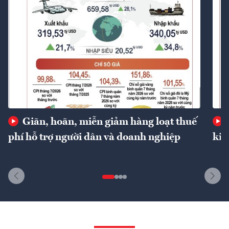
Giãn, hoãn, miễn giảm hàng loạt thuế
phí hỗ trợ người dân và doanh nghiệp
kin