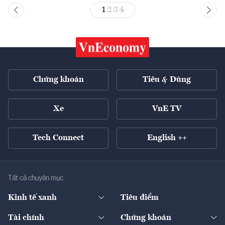
1
2
3
4
Chứng khoán
Tiêu & Dùng
Xe
VnE TV
Tech Connect
English ++
Tất cả chuyên mục
Kinh tế xanh
Tiêu điểm
Chuyển động xanh
Tài chính
Chứng khoán