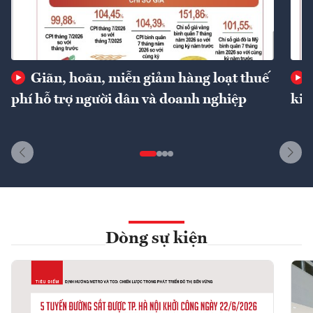
Giãn, hoãn, miễn giảm hàng loạt thuế
phí hỗ trợ người dân và doanh nghiệp
kin
Dòng sự kiện