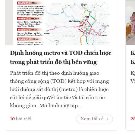
Định hướng metro và TOD chiến lược
K
trong phát triển đô thị bền vững
K
Phát triển đô thị theo định hướng giao
K
thông công cộng (TOD) kết hợp với mạng
V
lưới đường sắt đô thị (metro) là chiến lược
cốt lõi để giải quyết ùn tắc và tái cấu trúc
không gian. Mô hình này tập...
10
bài viết
Xem tất cả
2