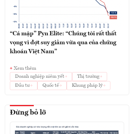
“Cá mập” Pyn Elite: “Chúng tôi rất thất
vọng vì đợt suy giảm vừa qua của chứng
khoán Việt Nam”
Xem thêm
Doanh nghiệp niêm yết
Thị trường
Đầu tư
Quốc tế
Khung pháp lý
Đừng bỏ lỡ