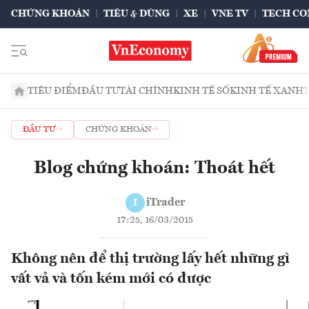
CHỨNG KHOÁN
TIÊU & DÙNG
XE
VNE TV
TECH CO
TIÊU ĐIỂM
ĐẦU TƯ
TÀI CHÍNH
KINH TẾ SỐ
KINH TẾ XANH
ĐẦU TƯ
CHỨNG KHOÁN
Blog chứng khoán: Thoát hết
iTrader
I
17:25, 16/03/2015
Không nên để thị trường lấy hết những gì
vất vả và tốn kém mới có được