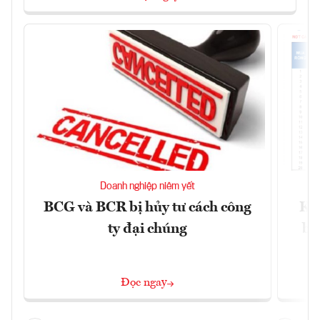
Doanh nghiệp niêm yết
BCG và BCR bị hủy tư cách công
Kh
ty đại chúng
ba
Đọc ngay