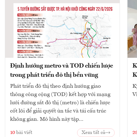
Định hướng metro và TOD chiến lược
K
trong phát triển đô thị bền vững
K
Phát triển đô thị theo định hướng giao
K
thông công cộng (TOD) kết hợp với mạng
V
lưới đường sắt đô thị (metro) là chiến lược
cốt lõi để giải quyết ùn tắc và tái cấu trúc
không gian. Mô hình này tập...
10
bài viết
Xem tất cả
2