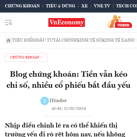
CHỨNG KHOÁN
TIÊU & DÙNG
XE
VNE TV
TECH CO
TIÊU ĐIỂM
ĐẦU TƯ
TÀI CHÍNH
KINH TẾ SỐ
KINH TẾ XANH
CHỨNG KHOÁN
Blog chứng khoán: Tiền vẫn kéo
chỉ số, nhiều cổ phiếu bắt đầu yếu
iTrader
I
16:45, 21/08/2024
Nhịp điều chỉnh lẽ ra có thể khiến thị
trường yếu đi rõ rệt hôm nay, nếu không