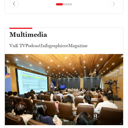
Multimedia
VnE TV
Podcast
Infographics
eMagazine