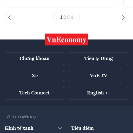
1
2
3
4
Chứng khoán
Tiêu & Dùng
Xe
VnE TV
Tech Connect
English ++
Tất cả chuyên mục
Kinh tế xanh
Tiêu điểm