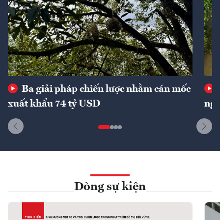
Ba giải pháp chiến lược nhằm cán mốc
xuất khẩu 74 tỷ USD
ngu
Dòng sự kiện