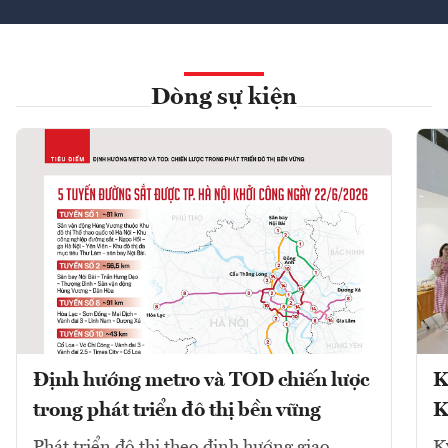
Dòng sự kiện
Định hướng metro và TOD chiến lược
K
trong phát triển đô thị bền vững
K
Phát triển đô thị theo định hướng giao
K