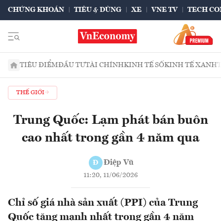
CHỨNG KHOÁN
TIÊU & DÙNG
XE
VNE TV
TECH CO
TIÊU ĐIỂM
ĐẦU TƯ
TÀI CHÍNH
KINH TẾ SỐ
KINH TẾ XANH
THẾ GIỚI
Trung Quốc: Lạm phát bán buôn
cao nhất trong gần 4 năm qua
Điệp Vũ
Đ
11:20, 11/06/2026
Chỉ số giá nhà sản xuất (PPI) của Trung
Quốc tăng mạnh nhất trong gần 4 năm