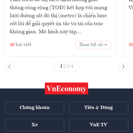
thông công cộng (TOD) kết hợp với mạng
V
lưới đường sắt đô thị (metro) là chiến lược
cốt lõi để giải quyết ùn tắc và tái cấu trúc
không gian. Mô hình này tập...
10
bài viết
Xem tất cả
2
1
2
3
4
Chứng khoán
Tiêu & Dùng
Xe
VnE TV