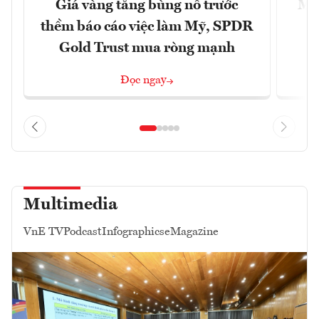
Giá vàng tăng bùng nổ trước
Mỹ 
thềm báo cáo việc làm Mỹ, SPDR
Gold Trust mua ròng mạnh
Đọc ngay
Multimedia
VnE TV
Podcast
Infographics
eMagazine