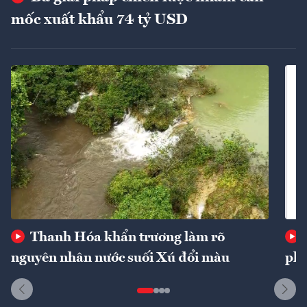
mốc xuất khẩu 74 tỷ USD
Thanh Hóa khẩn trương làm rõ
nguyên nhân nước suối Xú đổi màu
phí