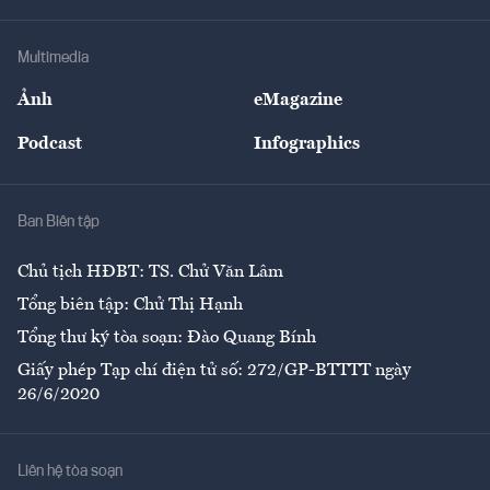
Hạ tầng
Sức khỏe
Khung pháp lý
Doanh nghiệp
Địa phương
Thị trường
Bảo hiểm
Multimedia
Sự kiện
Nhân lực
Ảnh
eMagazine
Đẹp +
An sinh
Podcast
Infographics
Giải trí
Y tế
Nhà
Ban Biên tập
Ẩm thực
Chủ tịch HĐBT: TS. Chử Văn Lâm
Tổng biên tập: Chử Thị Hạnh
Tổng thư ký tòa soạn: Đào Quang Bính
Giấy phép Tạp chí điện tử số: 272/GP-BTTTT ngày
26/6/2020
Liên hệ tòa soạn